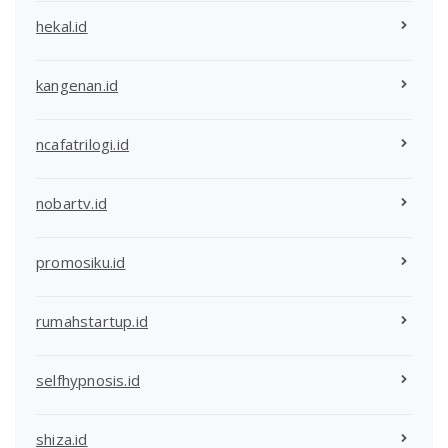
hekal.id
kangenan.id
ncafatrilogi.id
nobartv.id
promosiku.id
rumahstartup.id
selfhypnosis.id
shiza.id