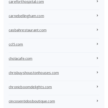
careforthospital.com
carnebellingham.com
casbahrestaurant.com
ccl5.com
cholacafe.com
chrisbuyshoustonhouses.com
chronicboomdelights.com
cincosentidosboutique.com