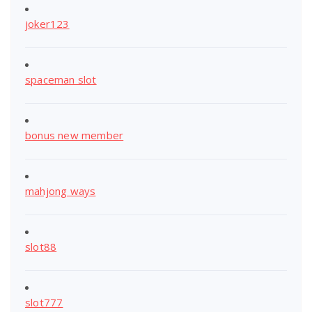
joker123
spaceman slot
bonus new member
mahjong ways
slot88
slot777