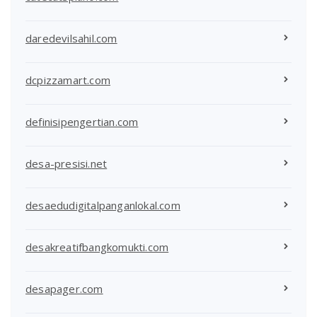
daredevilsahil.com
dcpizzamart.com
definisipengertian.com
desa-presisi.net
desaedudigitalpanganlokal.com
desakreatifbangkomukti.com
desapager.com