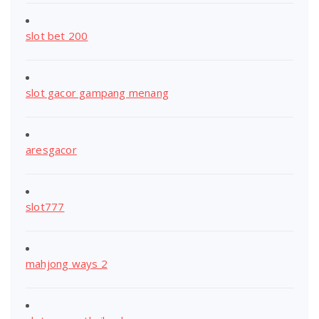
slot bet 200
slot gacor gampang menang
aresgacor
slot777
mahjong ways 2