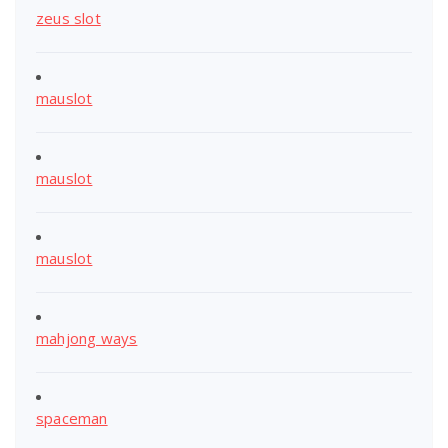
zeus slot
mauslot
mauslot
mauslot
mahjong ways
spaceman