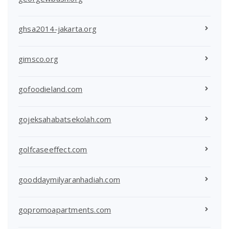
ghsa2014-jakarta.org
gimsco.org
gofoodieland.com
gojeksahabatsekolah.com
golfcaseeffect.com
gooddaymilyaranhadiah.com
gopromoapartments.com