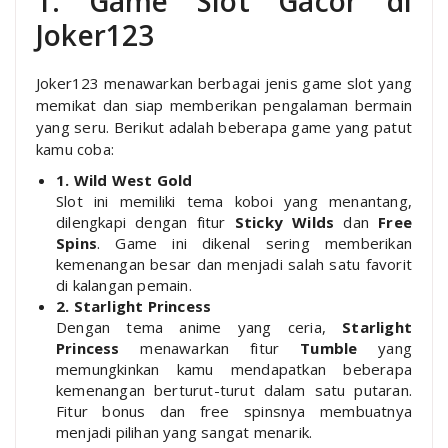
1. Game Slot Gacor di
Joker123
Joker123 menawarkan berbagai jenis game slot yang
memikat dan siap memberikan pengalaman bermain
yang seru. Berikut adalah beberapa game yang patut
kamu coba:
1. Wild West Gold
Slot ini memiliki tema koboi yang menantang,
dilengkapi dengan fitur
Sticky Wilds
dan
Free
Spins
. Game ini dikenal sering memberikan
kemenangan besar dan menjadi salah satu favorit
di kalangan pemain.
2. Starlight Princess
Dengan tema anime yang ceria,
Starlight
Princess
menawarkan fitur
Tumble
yang
memungkinkan kamu mendapatkan beberapa
kemenangan berturut-turut dalam satu putaran.
Fitur bonus dan free spinsnya membuatnya
menjadi pilihan yang sangat menarik.