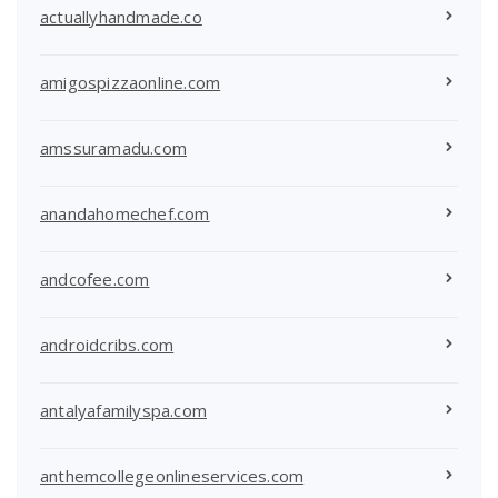
actuallyhandmade.co
amigospizzaonline.com
amssuramadu.com
anandahomechef.com
andcofee.com
androidcribs.com
antalyafamilyspa.com
anthemcollegeonlineservices.com