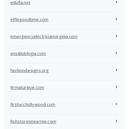
edufia.net
effingoodtime.com
emergencyelectricianvirginia.com
ensikloblogia.com
fashiondesigns.org
firmaturkiye.com
firstucchollywood.com
fishstoresnearme.com