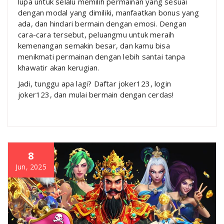
lupa untuk selalu memilih permainan yang sesuai
dengan modal yang dimiliki, manfaatkan bonus yang
ada, dan hindari bermain dengan emosi. Dengan
cara-cara tersebut, peluangmu untuk meraih
kemenangan semakin besar, dan kamu bisa
menikmati permainan dengan lebih santai tanpa
khawatir akan kerugian.
Jadi, tunggu apa lagi? Daftar joker123, login
joker123, dan mulai bermain dengan cerdas!
8
Jun, 2025