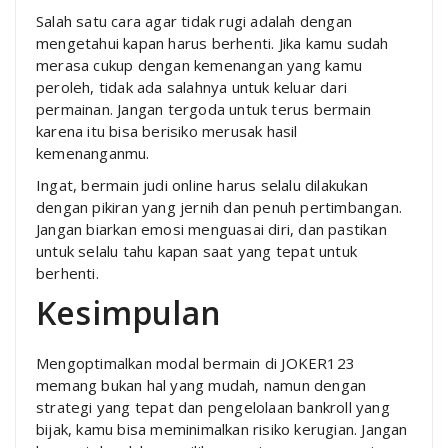
Salah satu cara agar tidak rugi adalah dengan
mengetahui kapan harus berhenti. Jika kamu sudah
merasa cukup dengan kemenangan yang kamu
peroleh, tidak ada salahnya untuk keluar dari
permainan. Jangan tergoda untuk terus bermain
karena itu bisa berisiko merusak hasil
kemenanganmu.
Ingat, bermain judi online harus selalu dilakukan
dengan pikiran yang jernih dan penuh pertimbangan.
Jangan biarkan emosi menguasai diri, dan pastikan
untuk selalu tahu kapan saat yang tepat untuk
berhenti.
Kesimpulan
Mengoptimalkan modal bermain di JOKER123
memang bukan hal yang mudah, namun dengan
strategi yang tepat dan pengelolaan bankroll yang
bijak, kamu bisa meminimalkan risiko kerugian. Jangan