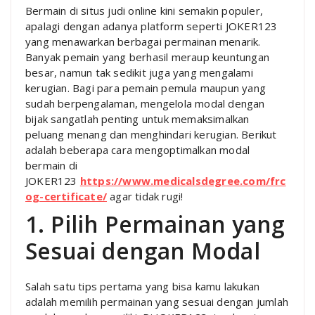
Bermain di situs judi online kini semakin populer,
apalagi dengan adanya platform seperti JOKER123
yang menawarkan berbagai permainan menarik.
Banyak pemain yang berhasil meraup keuntungan
besar, namun tak sedikit juga yang mengalami
kerugian. Bagi para pemain pemula maupun yang
sudah berpengalaman, mengelola modal dengan
bijak sangatlah penting untuk memaksimalkan
peluang menang dan menghindari kerugian. Berikut
adalah beberapa cara mengoptimalkan modal
bermain di
JOKER123
https://www.medicalsdegree.com/frc
og-certificate/
agar tidak rugi!
1. Pilih Permainan yang
Sesuai dengan Modal
Salah satu tips pertama yang bisa kamu lakukan
adalah memilih permainan yang sesuai dengan jumlah