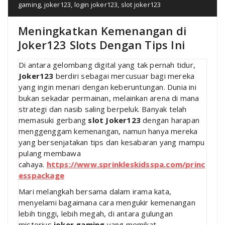
gaming
,
joker123
,
login joker123
,
slot joker123
Meningkatkan Kemenangan di
Joker123 Slots Dengan Tips Ini
Di antara gelombang digital yang tak pernah tidur,
Joker123
berdiri sebagai mercusuar bagi mereka
yang ingin menari dengan keberuntungan. Dunia ini
bukan sekadar permainan, melainkan arena di mana
strategi dan nasib saling berpeluk. Banyak telah
memasuki gerbang
slot Joker123
dengan harapan
menggenggam kemenangan, namun hanya mereka
yang bersenjatakan tips dan kesabaran yang mampu
pulang membawa
cahaya.
https://www.sprinkleskidsspa.com/princ
esspackage
Mari melangkah bersama dalam irama kata,
menyelami bagaimana cara mengukir kemenangan
lebih tinggi, lebih megah, di antara gulungan
misterius
joker gaming
yang memikat.