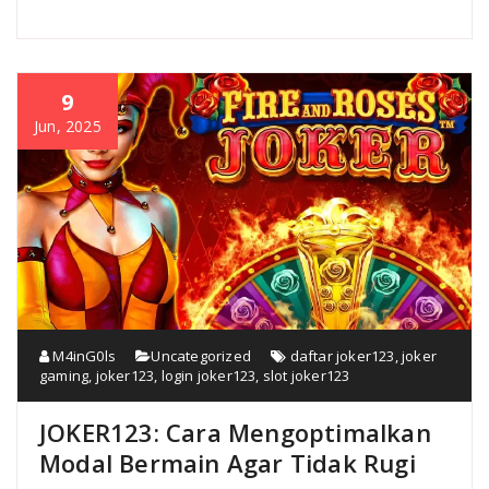
9
Jun, 2025
M4inG0ls
Uncategorized
daftar joker123
,
joker
gaming
,
joker123
,
login joker123
,
slot joker123
JOKER123: Cara Mengoptimalkan
Modal Bermain Agar Tidak Rugi