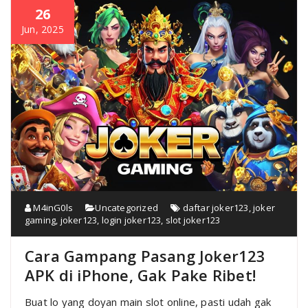
26
Jun, 2025
M4inG0ls
Uncategorized
daftar joker123
,
joker
gaming
,
joker123
,
login joker123
,
slot joker123
Cara Gampang Pasang Joker123
APK di iPhone, Gak Pake Ribet!
Buat lo yang doyan main slot online, pasti udah gak