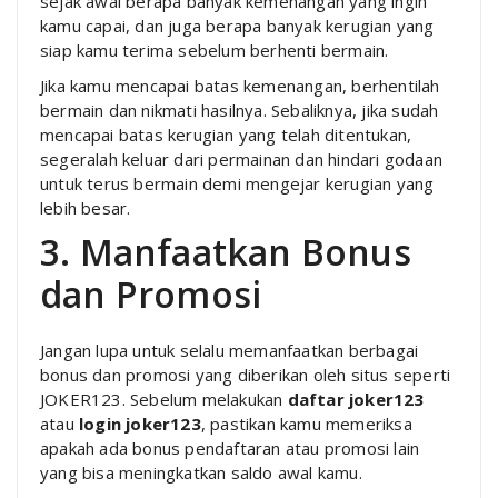
sejak awal berapa banyak kemenangan yang ingin
kamu capai, dan juga berapa banyak kerugian yang
siap kamu terima sebelum berhenti bermain.
Jika kamu mencapai batas kemenangan, berhentilah
bermain dan nikmati hasilnya. Sebaliknya, jika sudah
mencapai batas kerugian yang telah ditentukan,
segeralah keluar dari permainan dan hindari godaan
untuk terus bermain demi mengejar kerugian yang
lebih besar.
3. Manfaatkan Bonus
dan Promosi
Jangan lupa untuk selalu memanfaatkan berbagai
bonus dan promosi yang diberikan oleh situs seperti
JOKER123. Sebelum melakukan
daftar joker123
atau
login joker123
, pastikan kamu memeriksa
apakah ada bonus pendaftaran atau promosi lain
yang bisa meningkatkan saldo awal kamu.