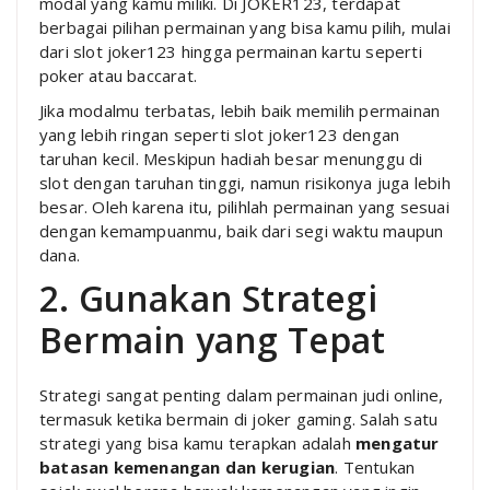
modal yang kamu miliki. Di JOKER123, terdapat
berbagai pilihan permainan yang bisa kamu pilih, mulai
dari slot joker123 hingga permainan kartu seperti
poker atau baccarat.
Jika modalmu terbatas, lebih baik memilih permainan
yang lebih ringan seperti slot joker123 dengan
taruhan kecil. Meskipun hadiah besar menunggu di
slot dengan taruhan tinggi, namun risikonya juga lebih
besar. Oleh karena itu, pilihlah permainan yang sesuai
dengan kemampuanmu, baik dari segi waktu maupun
dana.
2. Gunakan Strategi
Bermain yang Tepat
Strategi sangat penting dalam permainan judi online,
termasuk ketika bermain di joker gaming. Salah satu
strategi yang bisa kamu terapkan adalah
mengatur
batasan kemenangan dan kerugian
. Tentukan