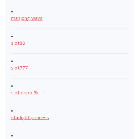
mahjong ways
slot88
slot777
slot depo 5k
starlight princess