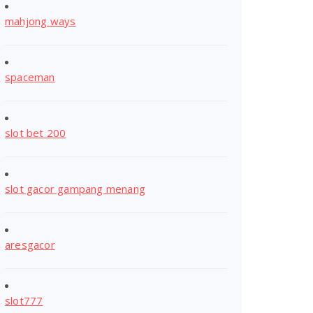
mahjong ways
spaceman
slot bet 200
slot gacor gampang menang
aresgacor
slot777