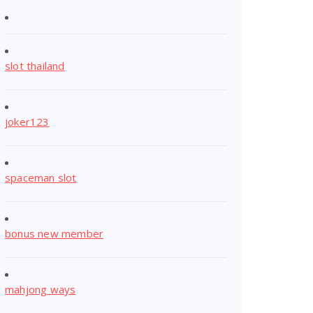
slot thailand
joker123
spaceman slot
bonus new member
mahjong ways