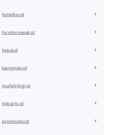
fishinfun.id
furnitureanak.id
hekal.id
kangenan.id
ncafatrilogi.id
nobartv.id
promosiku.id