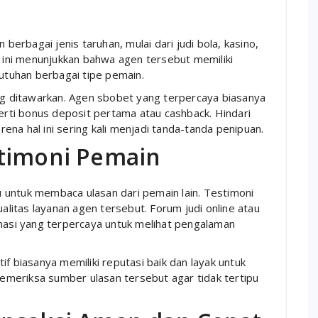
rbagai jenis taruhan, mulai dari judi bola, kasino,
p ini menunjukkan bahwa agen tersebut memiliki
tuhan berbagai tipe pemain.
ang ditawarkan. Agen sbobet yang terpercaya biasanya
ti bonus deposit pertama atau cashback. Hindari
na hal ini sering kali menjadi tanda-tanda penipuan.
stimoni Pemain
 untuk membaca ulasan dari pemain lain. Testimoni
itas layanan agen tersebut. Forum judi online atau
rmasi yang terpercaya untuk melihat pengalaman
f biasanya memiliki reputasi baik dan layak untuk
meriksa sumber ulasan tersebut agar tidak tertipu