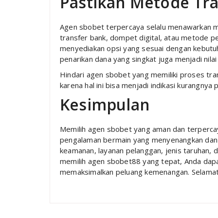
Pastikan Metode Tr
Agen sbobet terpercaya selalu menawarkan me
transfer bank, dompet digital, atau metode p
menyediakan opsi yang sesuai dengan kebutuha
penarikan dana yang singkat juga menjadi nila
Hindari agen sbobet yang memiliki proses tra
karena hal ini bisa menjadi indikasi kurangnya 
Kesimpulan
Memilih agen sbobet yang aman dan terpercay
pengalaman bermain yang menyenangkan dan be
keamanan, layanan pelanggan, jenis taruhan,
memilih agen sbobet88 yang tepat, Anda dapat
memaksimalkan peluang kemenangan. Selamat