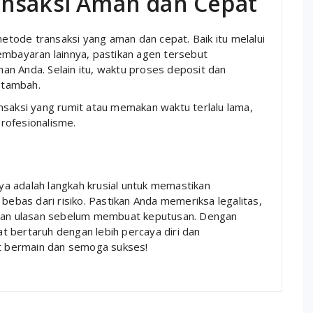
ansaksi Aman dan Cepat
tode transaksi yang aman dan cepat. Baik itu melalui
embayaran lainnya, pastikan agen tersebut
n Anda. Selain itu, waktu proses deposit dan
i tambah.
nsaksi yang rumit atau memakan waktu terlalu lama,
profesionalisme.
a adalah langkah krusial untuk memastikan
bas dari risiko. Pastikan Anda memeriksa legalitas,
 dan ulasan sebelum membuat keputusan. Dengan
 bertaruh dengan lebih percaya diri dan
 bermain dan semoga sukses!