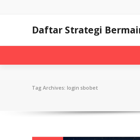
Skip
to
content
Daftar Strategi Bermai
Tag Archives: login sbobet