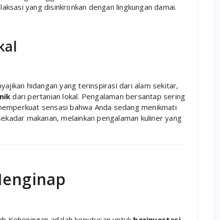
laksasi yang disinkronkan dengan lingkungan damai.
kal
ajikan hidangan yang terinspirasi dari alam sekitar,
nik
dari pertanian lokal. Pengalaman bersantap sering
 memperkuat sensasi bahwa Anda sedang menikmati
 sekadar makanan, melainkan pengalaman kuliner yang
Menginap
gah Keheningan adalah keputusan untuk
berinvestasi