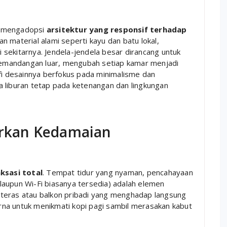
a mengadopsi
arsitektur yang responsif terhadap
n material alami seperti kayu dan batu lokal,
sekitarnya. Jendela-jendela besar dirancang untuk
emandangan luar, mengubah setiap kamar menjadi
ofi desainnya berfokus pada minimalisme dan
 liburan tetap pada ketenangan dan lingkungan
rkan Kedamaian
aksasi total
. Tempat tidur yang nyaman, pencahayaan
aupun Wi-Fi biasanya tersedia) adalah elemen
teras atau balkon pribadi yang menghadap langsung
na untuk menikmati kopi pagi sambil merasakan kabut