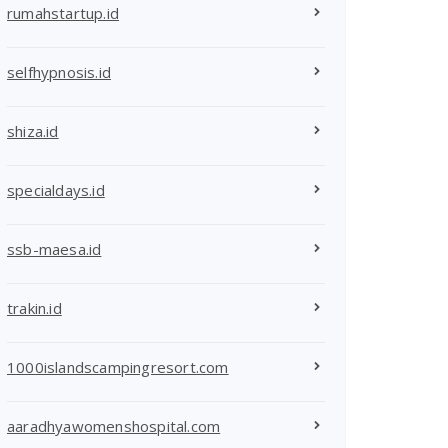
rumahstartup.id
selfhypnosis.id
shiza.id
specialdays.id
ssb-maesa.id
trakin.id
1000islandscampingresort.com
aaradhyawomenshospital.com