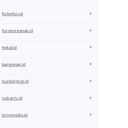
fishinfun.id
furnitureanak.id
hekal.id
kangenan.id
ncafatrilogi.id
nobartv.id
promosiku.id