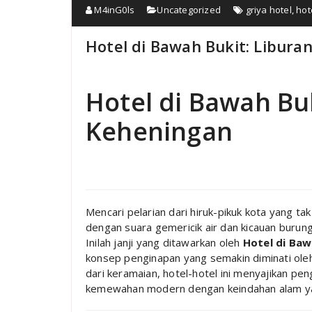
M4inG0ls
Uncategorized
griya hotel
,
hot
Hotel di Bawah Bukit: Libura
Hotel di Bawah Bu
Keheningan
Mencari pelarian dari hiruk-pikuk kota yang t
dengan suara gemericik air dan kicauan burun
Inilah janji yang ditawarkan oleh
Hotel di Baw
konsep penginapan yang semakin diminati ol
dari keramaian, hotel-hotel ini menyajikan 
kemewahan modern dengan keindahan alam y