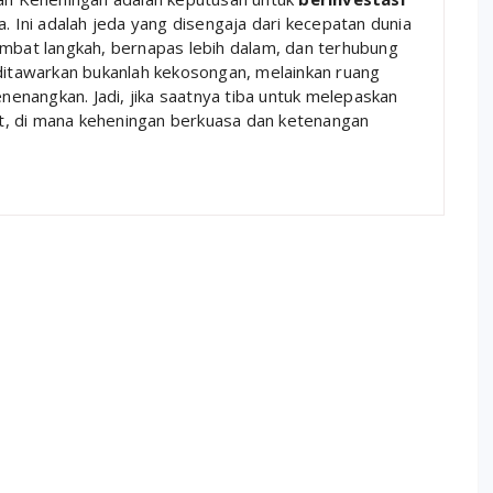
. Ini adalah jeda yang disengaja dari kecepatan dunia
at langkah, bernapas lebih dalam, dan terhubung
 ditawarkan bukanlah kekosongan, melainkan ruang
nangkan. Jadi, jika saatnya tiba untuk melepaskan
kit, di mana keheningan berkuasa dan ketenangan