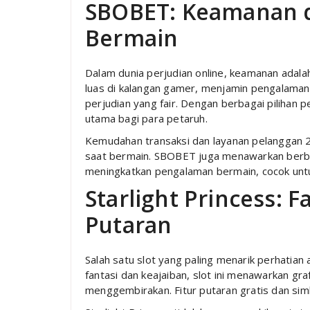
SBOBET: Keamanan 
Bermain
Dalam dunia perjudian online, keamanan adalah
luas di kalangan gamer, menjamin pengalama
perjudian yang fair. Dengan berbagai pilihan 
utama bagi para petaruh.
Kemudahan transaksi dan layanan pelanggan 
saat bermain. SBOBET juga menawarkan berba
meningkatkan pengalaman bermain, cocok untuk
Starlight Princess: F
Putaran
Salah satu slot yang paling menarik perhatian
fantasi dan keajaiban, slot ini menawarkan g
menggembirakan. Fitur putaran gratis dan sim