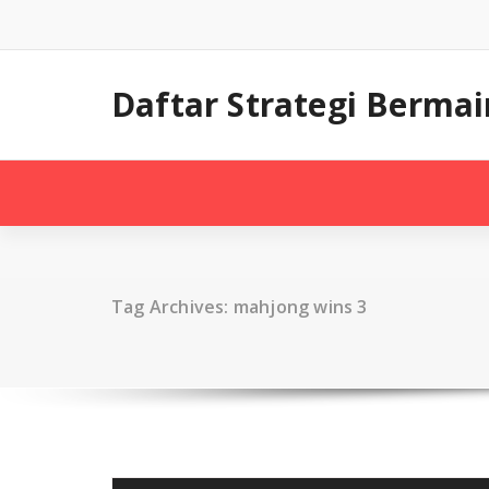
Skip
to
content
Daftar Strategi Bermai
Tag Archives: mahjong wins 3