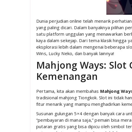
Dunia perjudian online telah menarik perhatia
yang paling dicari. Dalam banyaknya pilihan p
satu platform unggulan yang menawarkan ber
kaya dalam sekejap. Dari tema klasik hingga y
eksplorasi lebih dalam mengenai beberapa sl
Wins, Lucky Neko, dan banyak lainnya!
Mahjong Ways: Slot
Kemenangan
Pertama, kita akan membahas
Mahjong Way
tradisional mahjong Tiongkok. Slot ini tidak ha
fitur menarik yang mampu menghadirkan kem
Susunan gulungan 5×4 dengan banyak cara un
“pembayaran di mana saja,” pemain bisa merai
putaran gratis yang bisa dipicu oleh simbol t