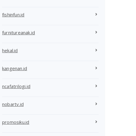
fishinfun.id
furnitureanak.id
hekal.id
kangenan.id
ncafatrilogi.id
nobartv.id
promosiku.id