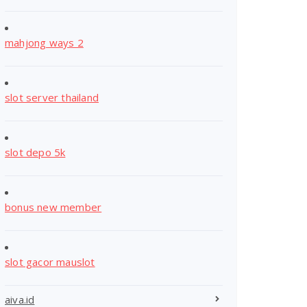
mahjong ways 2
slot server thailand
slot depo 5k
bonus new member
slot gacor mauslot
aiva.id