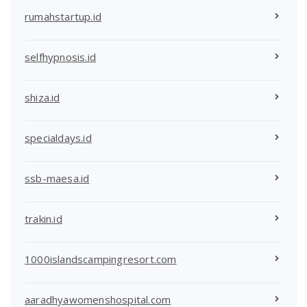
rumahstartup.id
selfhypnosis.id
shiza.id
specialdays.id
ssb-maesa.id
trakin.id
1000islandscampingresort.com
aaradhyawomenshospital.com