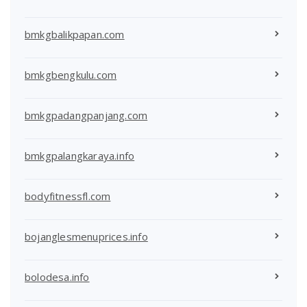
bmkgbalikpapan.com
bmkgbengkulu.com
bmkgpadangpanjang.com
bmkgpalangkaraya.info
bodyfitnessfl.com
bojanglesmenuprices.info
bolodesa.info