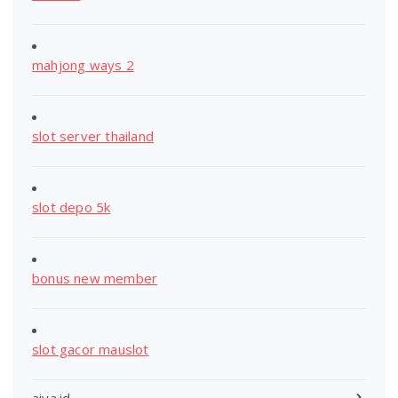
mahjong ways 2
slot server thailand
slot depo 5k
bonus new member
slot gacor mauslot
aiva.id