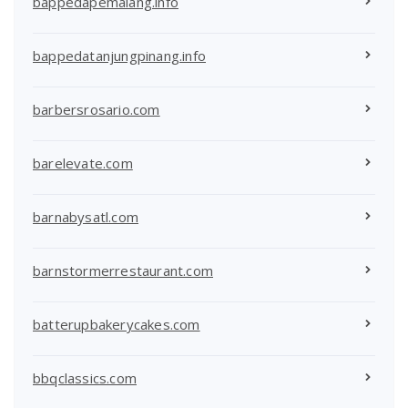
bappedapemalang.info
bappedatanjungpinang.info
barbersrosario.com
barelevate.com
barnabysatl.com
barnstormerrestaurant.com
batterupbakerycakes.com
bbqclassics.com