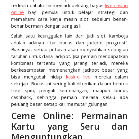
terlebih dahulu. Ini menjadi peluang bagus
live casino
online
bagi pemula untuk belajar strategi dan
memahami cara kerja mesin slot sebelum benar-
benar bermain dengan uang asli.
Salah satu keunggulan lain dari judi slot Kamboja
adalah adanya fitur bonus dan jackpot progresif.
Biasanya, setiap putaran akan menyisihkan sebagian
taruhan untuk dana jackpot. Jika pemain mendapatkan
kombinasi tertentu yang jarang terjadi, mereka
berkesempatan memenangkan jackpot besar yang
bisa mengubah hidup
kasino live
mereka dalam
sekejap. Bonus ini sering kali diberikan dalam bentuk
free spin, pengali kemenangan, maupun bonus
cashback, sehingga pemain merasa selalu ada
peluang besar setiap kali memutar gulungan.
Ceme Online: Permainan
Kartu yang Seru dan
Menguntungkan