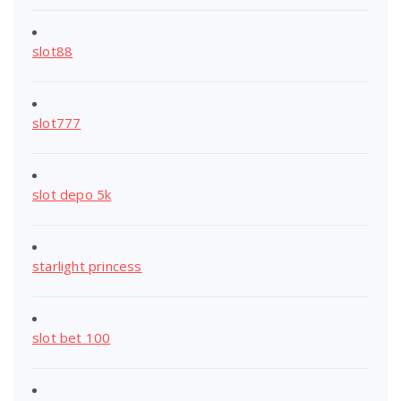
slot88
slot777
slot depo 5k
starlight princess
slot bet 100