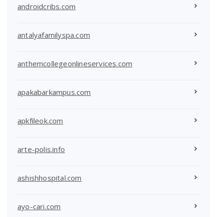
androidcribs.com
antalyafamilyspa.com
anthemcollegeonlineservices.com
apakabarkampus.com
apkfileok.com
arte-polis.info
ashishhospital.com
ayo-cari.com