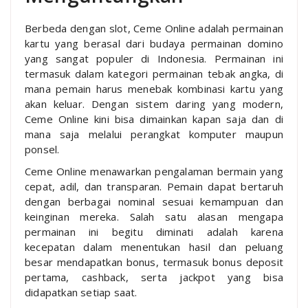
Berbeda dengan slot, Ceme Online adalah permainan
kartu yang berasal dari budaya permainan domino
yang sangat populer di Indonesia. Permainan ini
termasuk dalam kategori permainan tebak angka, di
mana pemain harus menebak kombinasi kartu yang
akan keluar. Dengan sistem daring yang modern,
Ceme Online kini bisa dimainkan kapan saja dan di
mana saja melalui perangkat komputer maupun
ponsel.
Ceme Online menawarkan pengalaman bermain yang
cepat, adil, dan transparan. Pemain dapat bertaruh
dengan berbagai nominal sesuai kemampuan dan
keinginan mereka. Salah satu alasan mengapa
permainan ini begitu diminati adalah karena
kecepatan dalam menentukan hasil dan peluang
besar mendapatkan bonus, termasuk bonus deposit
pertama, cashback, serta jackpot yang bisa
didapatkan setiap saat.