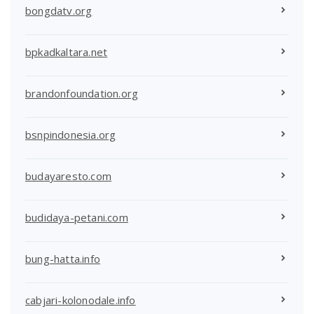
bongdatv.org
bpkadkaltara.net
brandonfoundation.org
bsnpindonesia.org
budayaresto.com
budidaya-petani.com
bung-hatta.info
cabjari-kolonodale.info