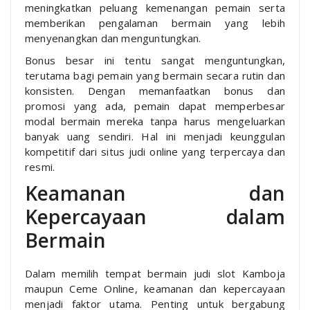
meningkatkan peluang kemenangan pemain serta
memberikan pengalaman bermain yang lebih
menyenangkan dan menguntungkan.
Bonus besar ini tentu sangat menguntungkan,
terutama bagi pemain yang bermain secara rutin dan
konsisten. Dengan memanfaatkan bonus dan
promosi yang ada, pemain dapat memperbesar
modal bermain mereka tanpa harus mengeluarkan
banyak uang sendiri. Hal ini menjadi keunggulan
kompetitif dari situs judi online yang terpercaya dan
resmi.
Keamanan dan
Kepercayaan dalam
Bermain
Dalam memilih tempat bermain judi slot Kamboja
maupun Ceme Online, keamanan dan kepercayaan
menjadi faktor utama. Penting untuk bergabung