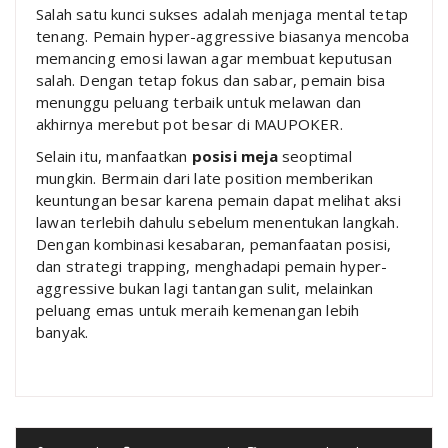
Salah satu kunci sukses adalah menjaga mental tetap
tenang. Pemain hyper-aggressive biasanya mencoba
memancing emosi lawan agar membuat keputusan
salah. Dengan tetap fokus dan sabar, pemain bisa
menunggu peluang terbaik untuk melawan dan
akhirnya merebut pot besar di MAUPOKER.
Selain itu, manfaatkan
posisi meja
seoptimal
mungkin. Bermain dari late position memberikan
keuntungan besar karena pemain dapat melihat aksi
lawan terlebih dahulu sebelum menentukan langkah.
Dengan kombinasi kesabaran, pemanfaatan posisi,
dan strategi trapping, menghadapi pemain hyper-
aggressive bukan lagi tantangan sulit, melainkan
peluang emas untuk meraih kemenangan lebih
banyak.