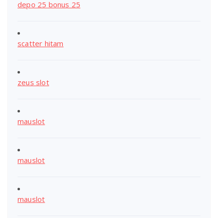
depo 25 bonus 25
scatter hitam
zeus slot
mauslot
mauslot
mauslot