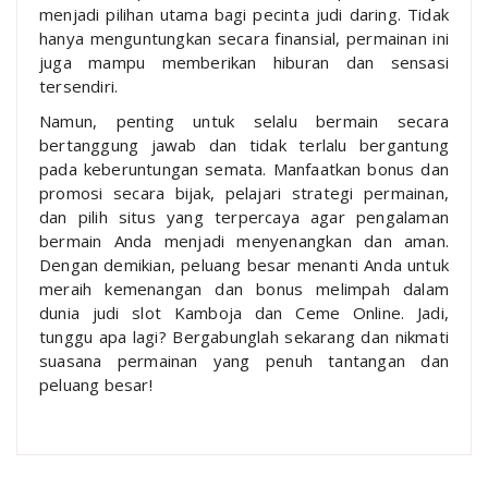
menjadi pilihan utama bagi pecinta judi daring. Tidak
hanya menguntungkan secara finansial, permainan ini
juga mampu memberikan hiburan dan sensasi
tersendiri.
Namun, penting untuk selalu bermain secara
bertanggung jawab dan tidak terlalu bergantung
pada keberuntungan semata. Manfaatkan bonus dan
promosi secara bijak, pelajari strategi permainan,
dan pilih situs yang terpercaya agar pengalaman
bermain Anda menjadi menyenangkan dan aman.
Dengan demikian, peluang besar menanti Anda untuk
meraih kemenangan dan bonus melimpah dalam
dunia judi slot Kamboja dan Ceme Online. Jadi,
tunggu apa lagi? Bergabunglah sekarang dan nikmati
suasana permainan yang penuh tantangan dan
peluang besar!