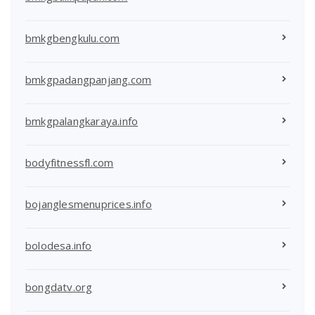
bmkgbengkulu.com
bmkgpadangpanjang.com
bmkgpalangkaraya.info
bodyfitnessfl.com
bojanglesmenuprices.info
bolodesa.info
bongdatv.org