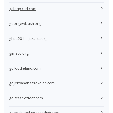
galerip3ud.com
georgewbush.org
ghsa2014-jakarta.org
gimsco.org
gofoodieland.com
gojeksahabatsekolah.com
golfcaseeffect.com
gooddaymilyaranhadiah.com