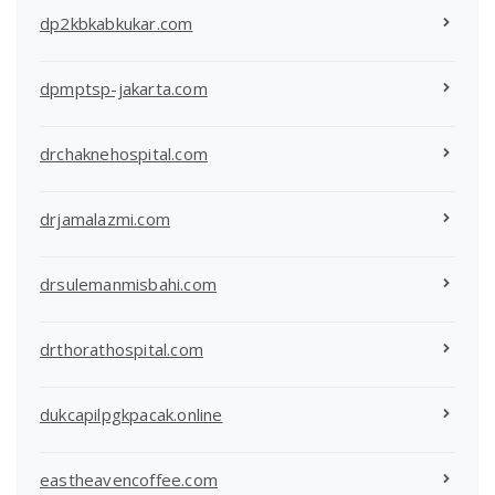
dp2kbkabkukar.com
dpmptsp-jakarta.com
drchaknehospital.com
drjamalazmi.com
drsulemanmisbahi.com
drthorathospital.com
dukcapilpgkpacak.online
eastheavencoffee.com