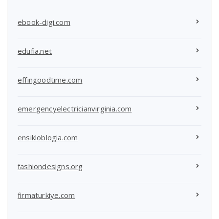
ebook-digi.com
edufia.net
effingoodtime.com
emergencyelectricianvirginia.com
ensikloblogia.com
fashiondesigns.org
firmaturkiye.com