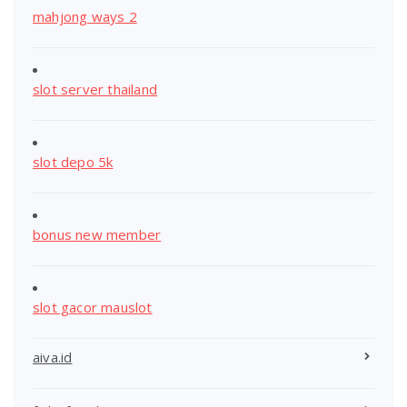
mahjong ways 2
slot server thailand
slot depo 5k
bonus new member
slot gacor mauslot
aiva.id