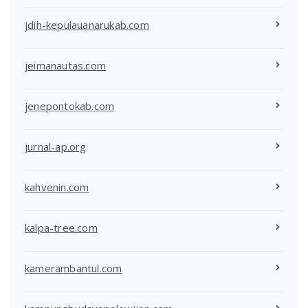
jdih-kepulauanarukab.com
jeimanautas.com
jenepontokab.com
jurnal-ap.org
kahvenin.com
kalpa-tree.com
kamerambantul.com