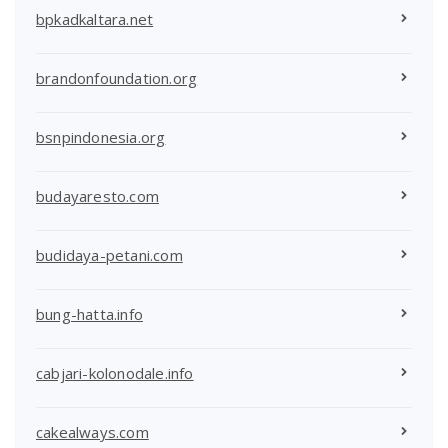
bpkadkaltara.net
brandonfoundation.org
bsnpindonesia.org
budayaresto.com
budidaya-petani.com
bung-hatta.info
cabjari-kolonodale.info
cakealways.com