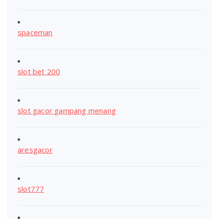
spaceman
slot bet 200
slot gacor gampang menang
aresgacor
slot777