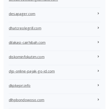
desapager.com
dhatcreolegrill.com
dilakasi-cairhibah.com
diskominfokutim.com
djp-online-pajak-go-id.com
dkpkepri.info
dlhpbondowoso.com