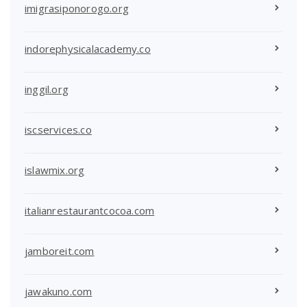
imigrasiponorogo.org
indorephysicalacademy.co
inggil.org
iscservices.co
islawmix.org
italianrestaurantcocoa.com
jamboreit.com
jawakuno.com