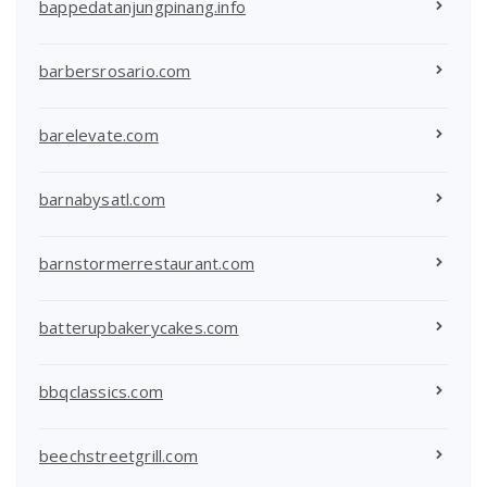
bappedatanjungpinang.info
barbersrosario.com
barelevate.com
barnabysatl.com
barnstormerrestaurant.com
batterupbakerycakes.com
bbqclassics.com
beechstreetgrill.com