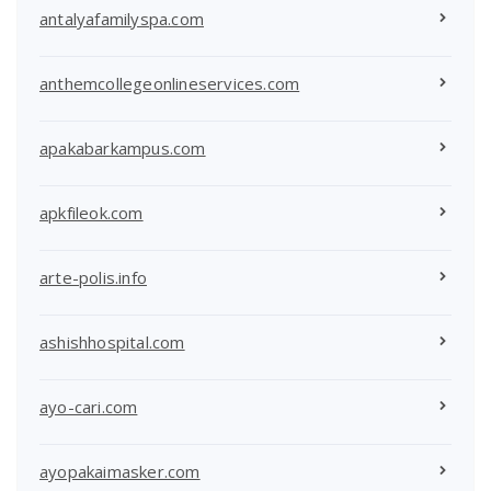
antalyafamilyspa.com
anthemcollegeonlineservices.com
apakabarkampus.com
apkfileok.com
arte-polis.info
ashishhospital.com
ayo-cari.com
ayopakaimasker.com