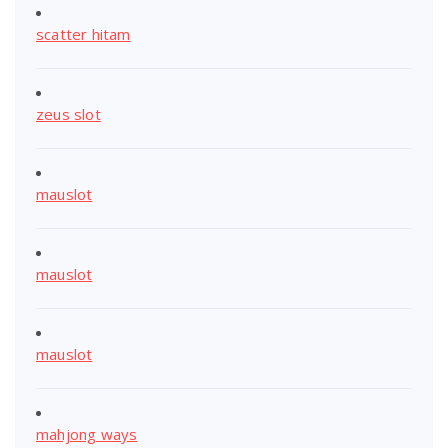
scatter hitam
zeus slot
mauslot
mauslot
mauslot
mahjong ways