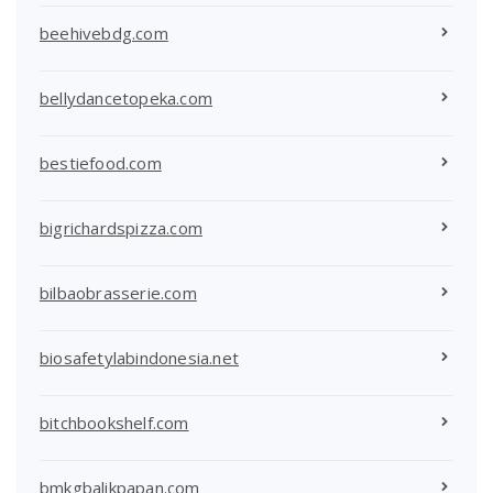
beehivebdg.com
bellydancetopeka.com
bestiefood.com
bigrichardspizza.com
bilbaobrasserie.com
biosafetylabindonesia.net
bitchbookshelf.com
bmkgbalikpapan.com