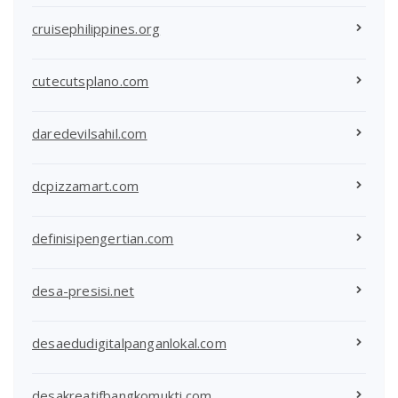
cruisephilippines.org
cutecutsplano.com
daredevilsahil.com
dcpizzamart.com
definisipengertian.com
desa-presisi.net
desaedudigitalpanganlokal.com
desakreatifbangkomukti.com