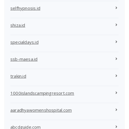
selfhypnosis.id
shiza.id
specialdays.id
ssb-maesa.id
trakin.id
1000islandscampingresort.com
aaradhyawomenshospital.com
abcdguide.com