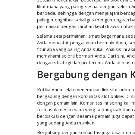
lihat mana yang paling sesuai dengan selera 
berbeda, sehingga dengan menjelajahi berba
paling menghibur sekaligus menguntungkan b
permainan dengan taruhan kecil di awal untuk 
Selama sesi permainan, amati bagaimana seti
Anda mencatat pengalaman bermain Anda, se
fitur apa yang paling Anda sukai. Analisis ini
memahami selera bermain Anda. Dari sini, And
dengan strategi dan preferensi Anda di masa
Bergabung dengan K
Ketika Anda telah menemukan link slot online 
bergabung dengan komunitas slot online. Di si
dengan pemain lain. Komunitas ini sering kali 
termasuk mesin mana yang sedang naik daun a
berdiskusi dengan sesama pemain juga dapa
yang sedang Anda mainkan.
Bergabung dengan komunitas juga bisa member