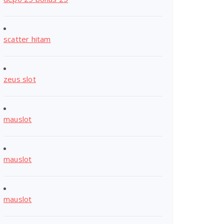
scatter hitam
zeus slot
mauslot
mauslot
mauslot