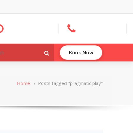
Book Now
Home
/
Posts tagged "pragmatic play"