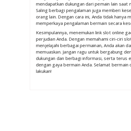
mendapatkan dukungan dari pemain lain saat
Saling berbagi pengalaman juga memberi kese
orang lain. Dengan cara ini, Anda tidak hanya
memperkaya pengalaman bermain secara kese
Kesimpulannya, menemukan link slot online g
perjudian Anda. Dengan memahami ciri-ciri slo
menjelajahi berbagai permainan, Anda akan 
memuaskan. Jangan ragu untuk bergabung den
dukungan dan berbagi informasi, serta terus
dengan gaya bermain Anda. Selamat bermain 
lakukan!