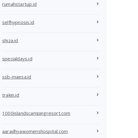
rumahstartup.id
selfhypnosis.id
shiza.id
specialdays.id
ssb-maesa.id
trakin.id
1000islandscampingresort.com
aaradhyawomenshospital.com