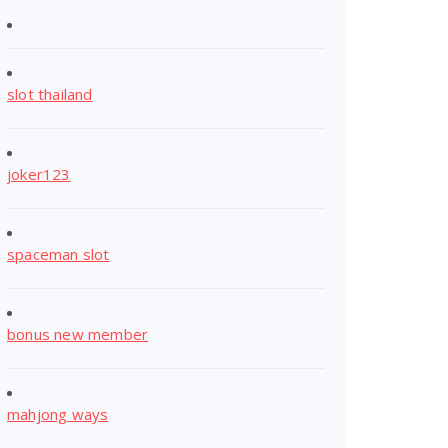
slot thailand
joker123
spaceman slot
bonus new member
mahjong ways