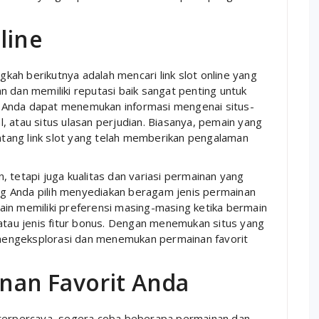
line
ngkah berikutnya adalah mencari link slot online yang
 dan memiliki reputasi baik sangat penting untuk
 Anda dapat menemukan informasi mengenai situs-
al, atau situs ulasan perjudian. Biasanya, pemain yang
tang link slot yang telah memberikan pengalaman
 tetapi juga kualitas dan variasi permainan yang
ang Anda pilih menyediakan beragam jenis permainan
emain memiliki preferensi masing-masing ketika bermain
 atau jenis fitur bonus. Dengan menemukan situs yang
mengeksplorasi dan menemukan permainan favorit
an Favorit Anda
 terpercaya, segera coba beberapa permainan dan