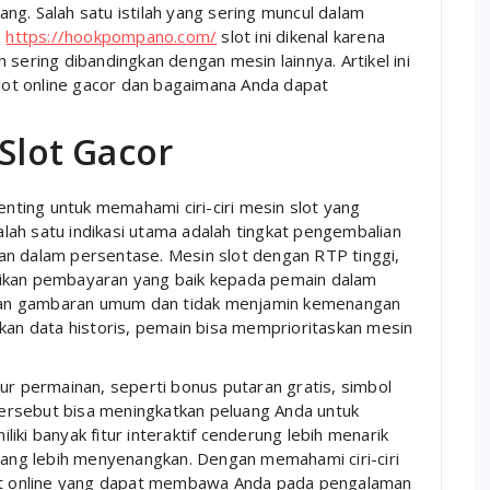
ng. Salah satu istilah yang sering muncul dalam
n
https://hookpompano.com/
slot ini dikenal karena
ring dibandingkan dengan mesin lainnya. Artikel ini
ot online gacor dan bagaimana Anda dapat
 Slot Gacor
enting untuk memahami ciri-ciri mesin slot yang
ah satu indikasi utama adalah tingkat pengembalian
an dalam persentase. Mesin slot dengan RTP tinggi,
rikan pembayaran yang baik kepada pemain dalam
kan gambaran umum dan tidak menjamin kemenangan
rkan data historis, pemain bisa memprioritaskan mesin
ur permainan, seperti bonus putaran gratis, simbol
 tersebut bisa meningkatkan peluang Anda untuk
iki banyak fitur interaktif cenderung lebih menarik
ng lebih menyenangkan. Dengan memahami ciri-ciri
lot online yang dapat membawa Anda pada pengalaman