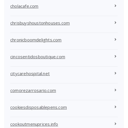
cholacafe.com
chrisbuyshoustonhouses.com
chronicboomdelights.com
cincosentidosboutique.com
citycarehospital.net
comorezarrosario.com
cookiesdisposablepens.com
cookoutmenuprices.info