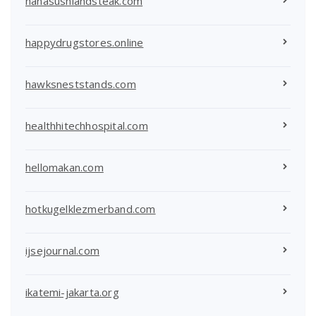
hanasushiandsteak.com
happydrugstores.online
hawksneststands.com
healthhitechhospital.com
hellomakan.com
hotkugelklezmerband.com
ijsejournal.com
ikatemi-jakarta.org