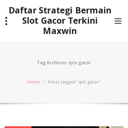
Skip
Daftar Strategi Bermain
to
content
Slot Gacor Terkini
Maxwin
Tag Archives: qris gacor
Home
/
Posts tagged "qris gacor"