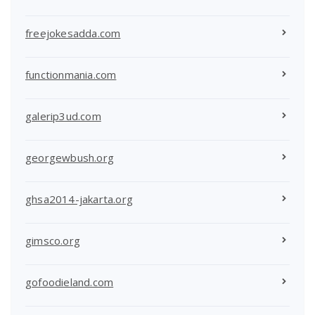
freejokesadda.com
functionmania.com
galerip3ud.com
georgewbush.org
ghsa2014-jakarta.org
gimsco.org
gofoodieland.com