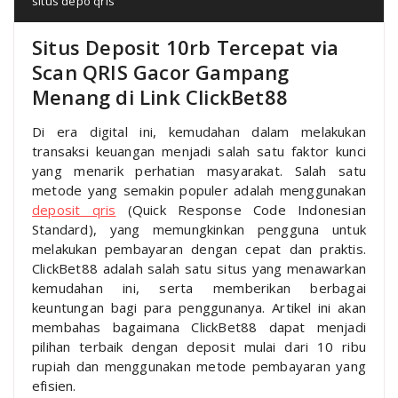
situs depo qris
Situs Deposit 10rb Tercepat via
Scan QRIS Gacor Gampang
Menang di Link ClickBet88
Di era digital ini, kemudahan dalam melakukan
transaksi keuangan menjadi salah satu faktor kunci
yang menarik perhatian masyarakat. Salah satu
metode yang semakin populer adalah menggunakan
deposit qris
(Quick Response Code Indonesian
Standard), yang memungkinkan pengguna untuk
melakukan pembayaran dengan cepat dan praktis.
ClickBet88 adalah salah satu situs yang menawarkan
kemudahan ini, serta memberikan berbagai
keuntungan bagi para penggunanya. Artikel ini akan
membahas bagaimana ClickBet88 dapat menjadi
pilihan terbaik dengan deposit mulai dari 10 ribu
rupiah dan menggunakan metode pembayaran yang
efisien.