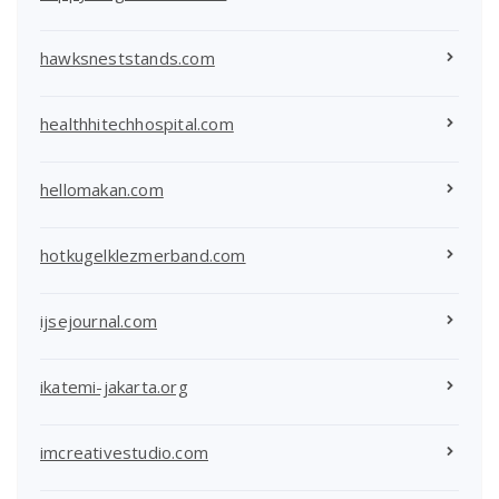
hawksneststands.com
healthhitechhospital.com
hellomakan.com
hotkugelklezmerband.com
ijsejournal.com
ikatemi-jakarta.org
imcreativestudio.com