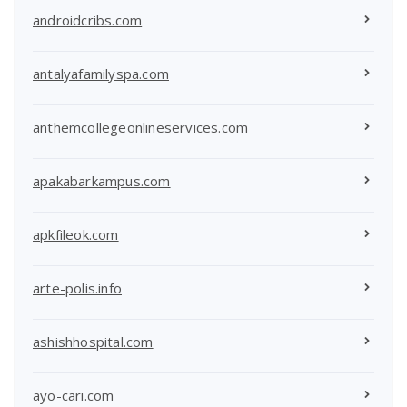
androidcribs.com
antalyafamilyspa.com
anthemcollegeonlineservices.com
apakabarkampus.com
apkfileok.com
arte-polis.info
ashishhospital.com
ayo-cari.com