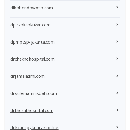
dlhpbondowoso.com
dp2kbkabkukar.com
dpmptsp-jakarta.com
drchaknehospital.com
drjamalazmi.com
drsulemanmisbahi.com
drthorathospital.com
dukcapilpgkpacak.online