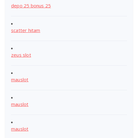
depo 25 bonus 25
scatter hitam
zeus slot
mauslot
mauslot
mauslot