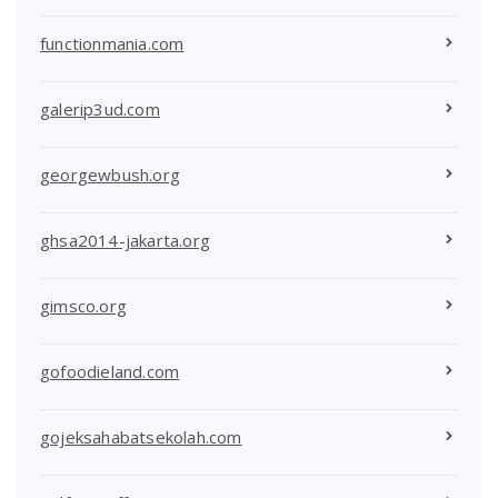
functionmania.com
galerip3ud.com
georgewbush.org
ghsa2014-jakarta.org
gimsco.org
gofoodieland.com
gojeksahabatsekolah.com