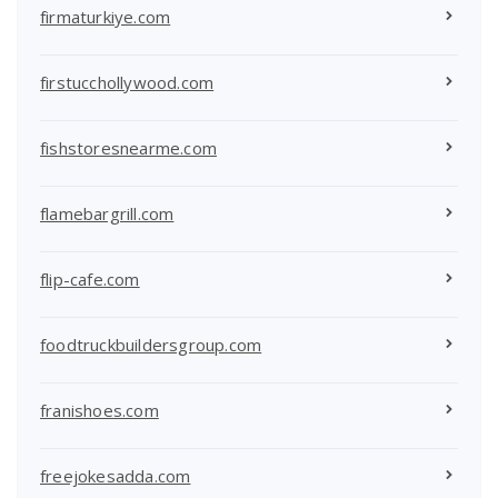
firmaturkiye.com
firstucchollywood.com
fishstoresnearme.com
flamebargrill.com
flip-cafe.com
foodtruckbuildersgroup.com
franishoes.com
freejokesadda.com