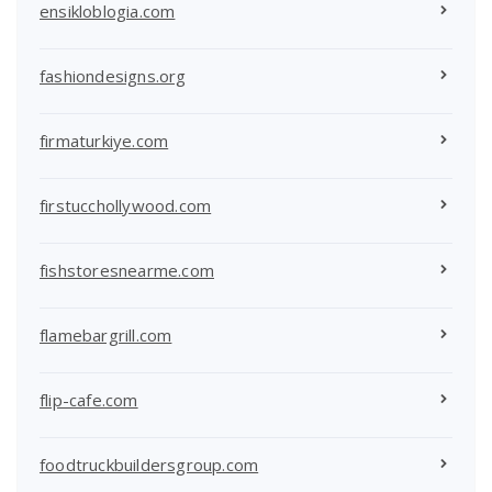
ensikloblogia.com
fashiondesigns.org
firmaturkiye.com
firstucchollywood.com
fishstoresnearme.com
flamebargrill.com
flip-cafe.com
foodtruckbuildersgroup.com