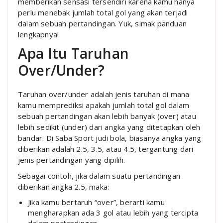
memberikan sensasi tersendiri karena kamu hanya
perlu menebak jumlah total gol yang akan terjadi
dalam sebuah pertandingan. Yuk, simak panduan
lengkapnya!
Apa Itu Taruhan
Over/Under?
Taruhan over/under adalah jenis taruhan di mana
kamu memprediksi apakah jumlah total gol dalam
sebuah pertandingan akan lebih banyak (over) atau
lebih sedikit (under) dari angka yang ditetapkan oleh
bandar. Di Saba Sport judi bola, biasanya angka yang
diberikan adalah 2.5, 3.5, atau 4.5, tergantung dari
jenis pertandingan yang dipilih.
Sebagai contoh, jika dalam suatu pertandingan
diberikan angka 2.5, maka:
Jika kamu bertaruh “over”, berarti kamu
mengharapkan ada 3 gol atau lebih yang tercipta
dalam pertandingan.