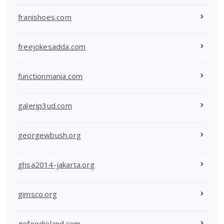
franishoes.com
freejokesadda.com
functionmania.com
galerip3ud.com
georgewbush.org
ghsa2014-jakarta.org
gimsco.org
gofoodieland.com