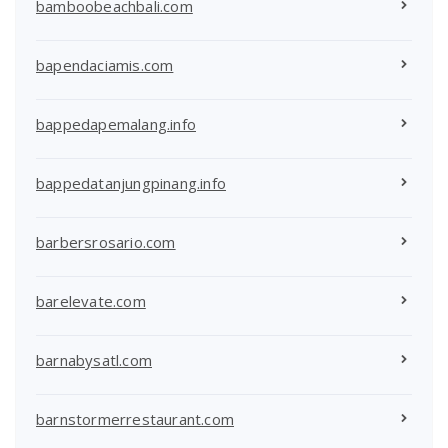
bamboobeachbali.com
bapendaciamis.com
bappedapemalang.info
bappedatanjungpinang.info
barbersrosario.com
barelevate.com
barnabysatl.com
barnstormerrestaurant.com