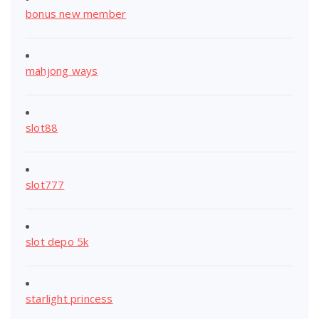
bonus new member
mahjong ways
slot88
slot777
slot depo 5k
starlight princess