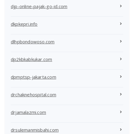
djp-online-pajak-go-id.com
dkpkepri.info
dlhpbondowoso.com
dp2kbkabkukar.com
dpmptsp-jakarta.com
drchaknehospital.com
drjamalazmi.com
drsulemanmisbahi.com