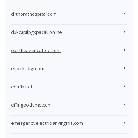
drthorathospital.com
dukcapilpgkpacak.online
eastheavencoffee.com
ebook-digi.com
edufia.net
effingoodtime.com
emergencyelectricianvirginia.com