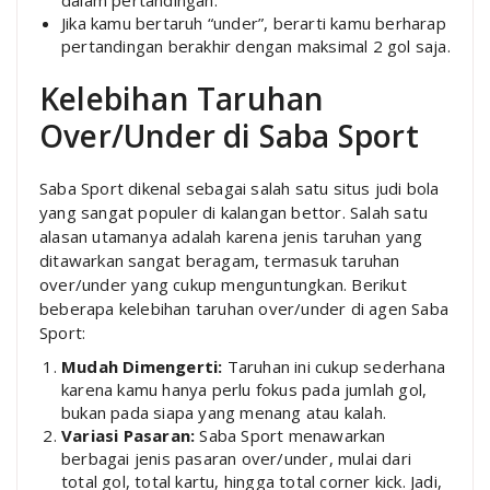
Jika kamu bertaruh “under”, berarti kamu berharap
pertandingan berakhir dengan maksimal 2 gol saja.
Kelebihan Taruhan
Over/Under di Saba Sport
Saba Sport dikenal sebagai salah satu situs judi bola
yang sangat populer di kalangan bettor. Salah satu
alasan utamanya adalah karena jenis taruhan yang
ditawarkan sangat beragam, termasuk taruhan
over/under yang cukup menguntungkan. Berikut
beberapa kelebihan taruhan over/under di agen Saba
Sport:
Mudah Dimengerti:
Taruhan ini cukup sederhana
karena kamu hanya perlu fokus pada jumlah gol,
bukan pada siapa yang menang atau kalah.
Variasi Pasaran:
Saba Sport menawarkan
berbagai jenis pasaran over/under, mulai dari
total gol, total kartu, hingga total corner kick. Jadi,