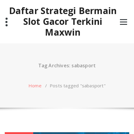
Skip
Daftar Strategi Bermain
to
content
Slot Gacor Terkini
Maxwin
Tag Archives: sabasport
Home
/
Posts tagged "sabasport"