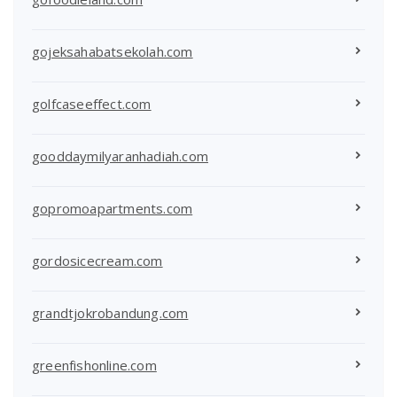
gojeksahabatsekolah.com
golfcaseeffect.com
gooddaymilyaranhadiah.com
gopromoapartments.com
gordosicecream.com
grandtjokrobandung.com
greenfishonline.com