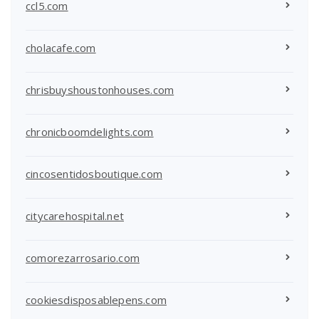
ccl5.com
cholacafe.com
chrisbuyshoustonhouses.com
chronicboomdelights.com
cincosentidosboutique.com
citycarehospital.net
comorezarrosario.com
cookiesdisposablepens.com