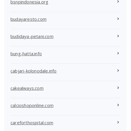
bsnpindonesia.org
budayaresto.com
budidaya-petani.com
bung-hatta.info
cabjari-kolonodale.info
cakealways.com
calcioshoponline.com
careforthospital.com