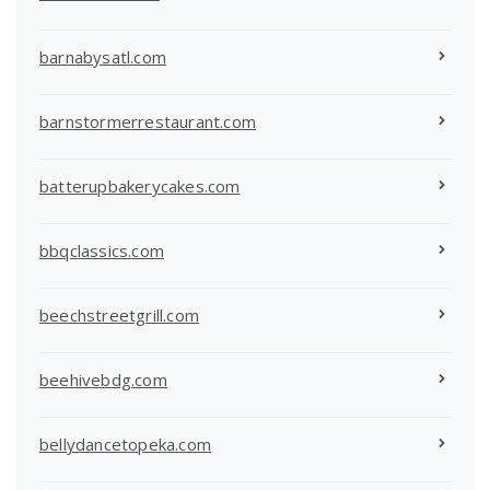
barnabysatl.com
barnstormerrestaurant.com
batterupbakerycakes.com
bbqclassics.com
beechstreetgrill.com
beehivebdg.com
bellydancetopeka.com