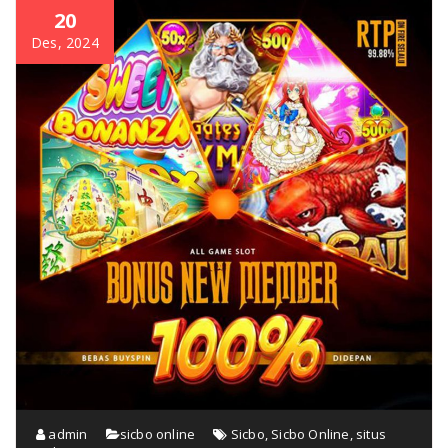
20
Des, 2024
admin
sicbo online
Sicbo
,
Sicbo Online
,
situs