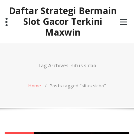
Skip
Daftar Strategi Bermain
to
content
Slot Gacor Terkini
Maxwin
Tag Archives: situs sicbo
Home
/
Posts tagged "situs sicbo"