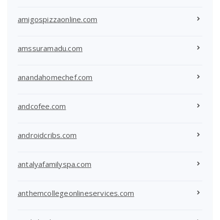
amigospizzaonline.com
amssuramadu.com
anandahomechef.com
andcofee.com
androidcribs.com
antalyafamilyspa.com
anthemcollegeonlineservices.com