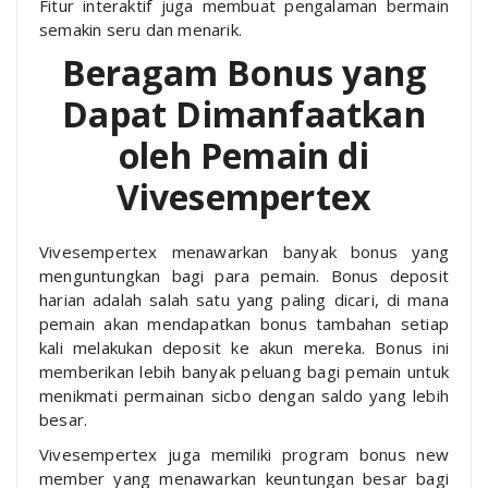
Fitur interaktif juga membuat pengalaman bermain
semakin seru dan menarik.
Beragam Bonus yang
Dapat Dimanfaatkan
oleh Pemain di
Vivesempertex
Vivesempertex menawarkan banyak bonus yang
menguntungkan bagi para pemain. Bonus deposit
harian adalah salah satu yang paling dicari, di mana
pemain akan mendapatkan bonus tambahan setiap
kali melakukan deposit ke akun mereka. Bonus ini
memberikan lebih banyak peluang bagi pemain untuk
menikmati permainan sicbo dengan saldo yang lebih
besar.
Vivesempertex juga memiliki program bonus new
member yang menawarkan keuntungan besar bagi