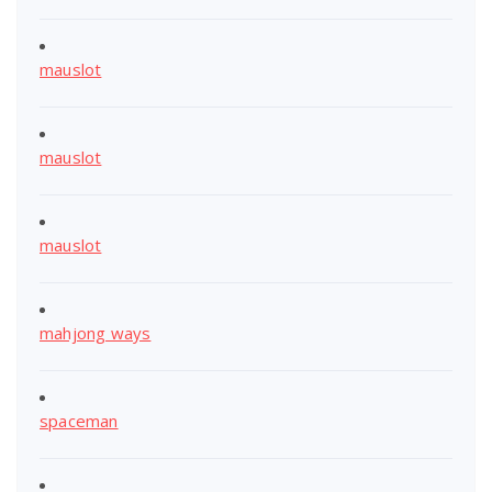
mauslot
mauslot
mauslot
mahjong ways
spaceman