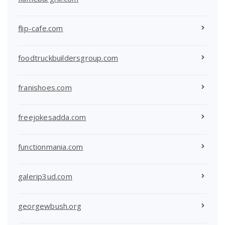
flip-cafe.com
foodtruckbuildersgroup.com
franishoes.com
freejokesadda.com
functionmania.com
galerip3ud.com
georgewbush.org