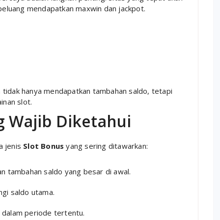
peluang mendapatkan maxwin dan jackpot.
n tidak hanya mendapatkan tambahan saldo, tetapi
nan slot.
g Wajib Diketahui
a jenis
Slot Bonus
yang sering ditawarkan:
n tambahan saldo yang besar di awal.
gi saldo utama.
dalam periode tertentu.