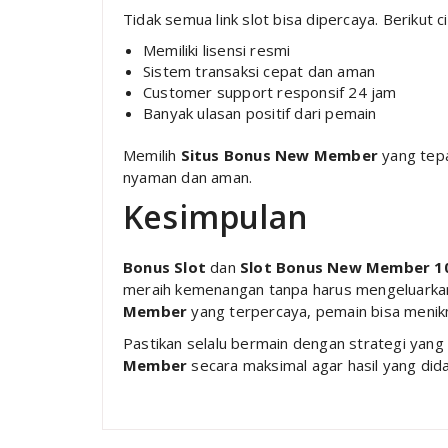
Tidak semua link slot bisa dipercaya. Berikut cir
Memiliki lisensi resmi
Sistem transaksi cepat dan aman
Customer support responsif 24 jam
Banyak ulasan positif dari pemain
Memilih
Situs Bonus New Member
yang tepa
nyaman dan aman.
Kesimpulan
Bonus Slot
dan
Slot Bonus New Member 1
meraih kemenangan tanpa harus mengeluarka
Member
yang terpercaya, pemain bisa menik
Pastikan selalu bermain dengan strategi yan
Member
secara maksimal agar hasil yang dida