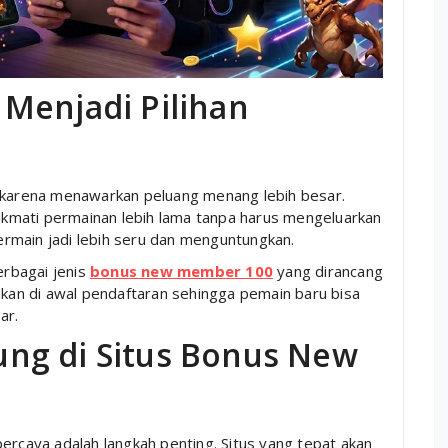
Menjadi Pilihan
n karena menawarkan peluang menang lebih besar.
ikmati permainan lebih lama tanpa harus mengeluarkan
rmain jadi lebih seru dan menguntungkan.
erbagai jenis
bonus new member 100
yang dirancang
ikan di awal pendaftaran sehingga pemain baru bisa
ar.
ng di Situs Bonus New
ercaya adalah langkah penting. Situs yang tepat akan