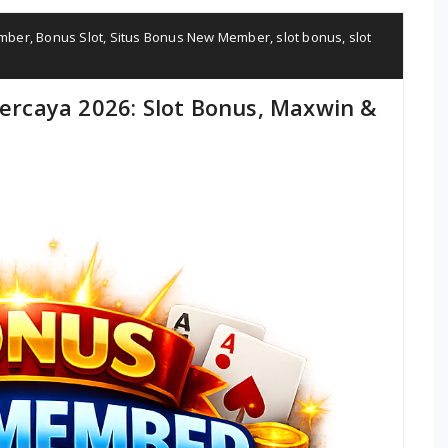
mber
,
Bonus Slot
,
Situs Bonus New Member
,
slot bonus
,
slot
rcaya 2026: Slot Bonus, Maxwin &