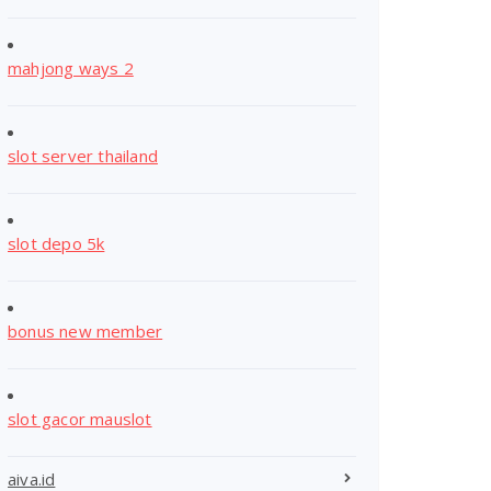
mahjong ways 2
slot server thailand
slot depo 5k
bonus new member
slot gacor mauslot
aiva.id