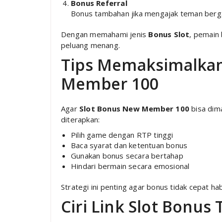
Bonus Referral
Bonus tambahan jika mengajak teman berg
Dengan memahami jenis
Bonus Slot
, pemain 
peluang menang.
Tips Memaksimalkan
Member 100
Agar
Slot Bonus New Member 100
bisa dim
diterapkan:
Pilih game dengan RTP tinggi
Baca syarat dan ketentuan bonus
Gunakan bonus secara bertahap
Hindari bermain secara emosional
Strategi ini penting agar bonus tidak cepat 
Ciri Link Slot Bonus