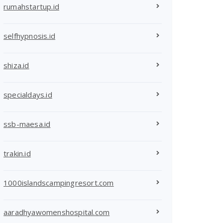
rumahstartup.id
selfhypnosis.id
shiza.id
specialdays.id
ssb-maesa.id
trakin.id
1000islandscampingresort.com
aaradhyawomenshospital.com