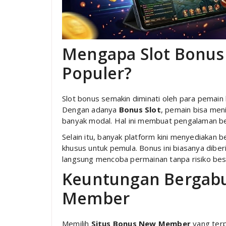
Mengapa Slot Bonus 
Populer?
Slot bonus semakin diminati oleh para pemai
Dengan adanya
Bonus Slot
, pemain bisa men
banyak modal. Hal ini membuat pengalaman be
Selain itu, banyak platform kini menyediakan b
khusus untuk pemula. Bonus ini biasanya diber
langsung mencoba permainan tanpa risiko bes
Keuntungan Bergabu
Member
Memilih
Situs Bonus New Member
yang terp