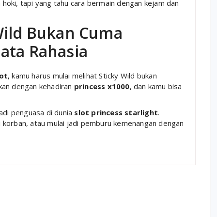
hoki, tapi yang tahu cara bermain dengan kejam dan
Wild Bukan Cuma
ata Rahasia
lot
, kamu harus mulai melihat Sticky Wild bukan
kan dengan kehadiran
princess x1000
, dan kamu bisa
jadi penguasa di dunia
slot princess starlight
.
i korban, atau mulai jadi pemburu kemenangan dengan