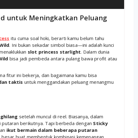
ld untuk Meningkatkan Peluang
ncess
itu cuma soal hoki, berarti kamu belum tahu
Wild
. Ini bukan sekadar simbol biasa—ini adalah kunci
 menaklukkan
slot princess starlight
. Dalam dunia
Wild
bisa jadi pembeda antara pulang bawa profit atau
ana fitur ini bekerja, dan bagaimana kamu bisa
 dan taktis
untuk menggandakan peluang menangmu
ghilang
setelah muncul di reel. Biasanya, dalam
di putaran berikutnya. Tapi berbeda dengan
Sticky
dan
ikut bermain dalam beberapa putaran
h besar buat membentuk kombinasi kemenangan