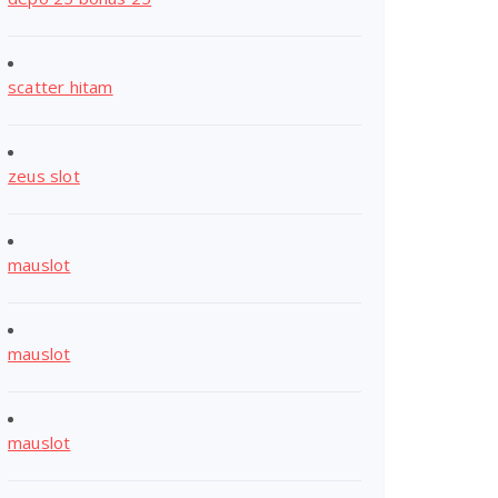
scatter hitam
zeus slot
mauslot
mauslot
mauslot