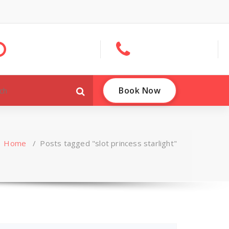
Book Now
Home
/
Posts tagged "slot princess starlight"