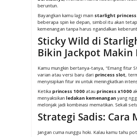
beruntun.
Bayangkan kamu lagi main
starlight princess
beberapa spin ke depan, simbol itu akan teta
kemenangan tanpa harus ngandalkan keberuntu
Sticky Wild di Starlig
Bikin Jackpot Makin
Kamu mungkin bertanya-tanya, “Emang fitur St
varian atau versi baru dari
princess slot
, ter
menyisipkan fitur ini untuk meningkatkan inten
Ketika
princess 1000
atau
princess x1000
ak
menyaksikan
ledakan kemenangan
yang ngga
melonjak jadi kombinasi mematikan. Sekali setu
Strategi Sadis: Cara
Jangan cuma nunggu hoki. Kalau kamu tahu pot