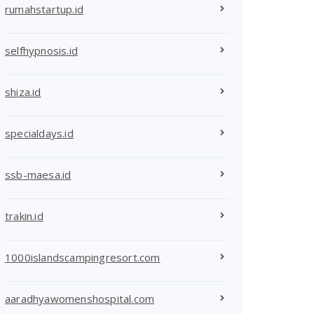
rumahstartup.id
selfhypnosis.id
shiza.id
specialdays.id
ssb-maesa.id
trakin.id
1000islandscampingresort.com
aaradhyawomenshospital.com