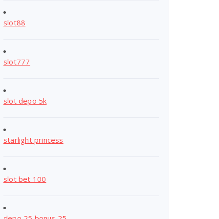
slot88
slot777
slot depo 5k
starlight princess
slot bet 100
depo 25 bonus 25