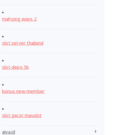
mahjong ways 2
slot server thailand
slot depo 5k
bonus new member
slot gacor mauslot
aiva.id