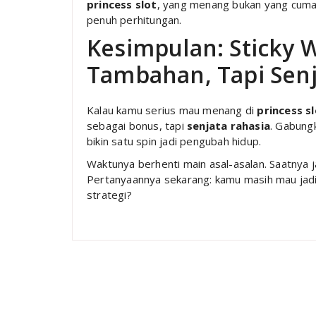
princess slot
, yang menang bukan yang cuma 
penuh perhitungan.
Kesimpulan: Sticky 
Tambahan, Tapi Senj
Kalau kamu serius mau menang di
princess s
sebagai bonus, tapi
senjata rahasia
. Gabung
bikin satu spin jadi pengubah hidup.
Waktunya berhenti main asal-asalan. Saatnya 
Pertanyaannya sekarang: kamu masih mau jad
strategi?