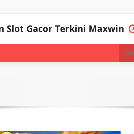
n Slot Gacor Terkini Maxwin
Search
for: