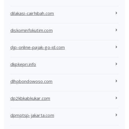
dilakasi-cairhibah.com
diskominfokutim.com
djp-online-pajak-go-id.com
dkpkepri.info
dlhpbondowoso.com
dp2kbkabkukar.com
dpmptsp-jakarta.com