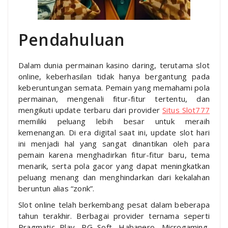
Pendahuluan
Dalam dunia permainan kasino daring, terutama slot
online, keberhasilan tidak hanya bergantung pada
keberuntungan semata. Pemain yang memahami pola
permainan, mengenali fitur-fitur tertentu, dan
mengikuti update terbaru dari provider
Situs Slot777
memiliki peluang lebih besar untuk meraih
kemenangan. Di era digital saat ini, update slot hari
ini menjadi hal yang sangat dinantikan oleh para
pemain karena menghadirkan fitur-fitur baru, tema
menarik, serta pola gacor yang dapat meningkatkan
peluang menang dan menghindarkan dari kekalahan
beruntun alias “zonk”.
Slot online telah berkembang pesat dalam beberapa
tahun terakhir. Berbagai provider ternama seperti
Pragmatic Play, PG Soft, Habanero, Microgaming,