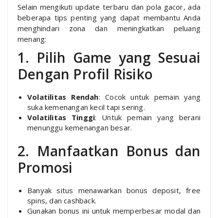
Selain mengikuti update terbaru dan pola gacor, ada
beberapa tips penting yang dapat membantu Anda
menghindari zona dan meningkatkan peluang
menang:
1. Pilih Game yang Sesuai
Dengan Profil Risiko
Volatilitas Rendah
: Cocok untuk pemain yang
suka kemenangan kecil tapi sering.
Volatilitas Tinggi
: Untuk pemain yang berani
menunggu kemenangan besar.
2. Manfaatkan Bonus dan
Promosi
Banyak situs menawarkan bonus deposit, free
spins, dan cashback.
Gunakan bonus ini untuk memperbesar modal dan