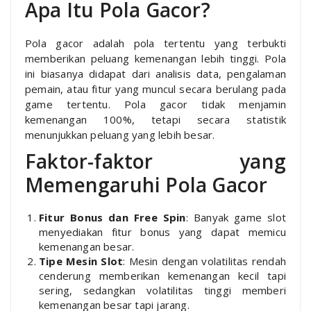
Apa Itu Pola Gacor?
Pola gacor adalah pola tertentu yang terbukti
memberikan peluang kemenangan lebih tinggi. Pola
ini biasanya didapat dari analisis data, pengalaman
pemain, atau fitur yang muncul secara berulang pada
game tertentu. Pola gacor tidak menjamin
kemenangan 100%, tetapi secara statistik
menunjukkan peluang yang lebih besar.
Faktor-faktor yang
Memengaruhi Pola Gacor
Fitur Bonus dan Free Spin
: Banyak game slot
menyediakan fitur bonus yang dapat memicu
kemenangan besar.
Tipe Mesin Slot
: Mesin dengan volatilitas rendah
cenderung memberikan kemenangan kecil tapi
sering, sedangkan volatilitas tinggi memberi
kemenangan besar tapi jarang.