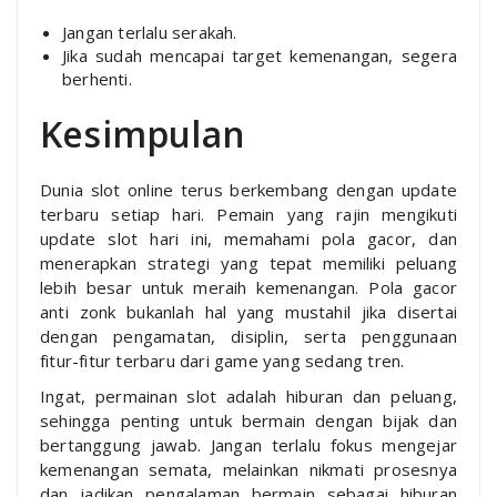
Jangan terlalu serakah.
Jika sudah mencapai target kemenangan, segera
berhenti.
Kesimpulan
Dunia slot online terus berkembang dengan update
terbaru setiap hari. Pemain yang rajin mengikuti
update slot hari ini, memahami pola gacor, dan
menerapkan strategi yang tepat memiliki peluang
lebih besar untuk meraih kemenangan. Pola gacor
anti zonk bukanlah hal yang mustahil jika disertai
dengan pengamatan, disiplin, serta penggunaan
fitur-fitur terbaru dari game yang sedang tren.
Ingat, permainan slot adalah hiburan dan peluang,
sehingga penting untuk bermain dengan bijak dan
bertanggung jawab. Jangan terlalu fokus mengejar
kemenangan semata, melainkan nikmati prosesnya
dan jadikan pengalaman bermain sebagai hiburan