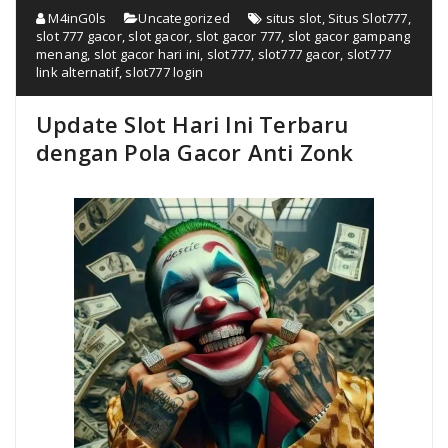
M4inG0ls
Uncategorized
situs slot
,
Situs Slot777
,
slot 777 gacor
,
slot gacor
,
slot gacor 777
,
slot gacor gampang
menang
,
slot gacor hari ini
,
slot777
,
slot777 gacor
,
slot777
link alternatif
,
slot777 login
Update Slot Hari Ini Terbaru
dengan Pola Gacor Anti Zonk