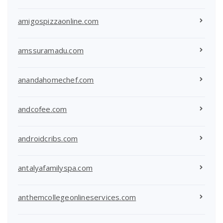
amigospizzaonline.com
amssuramadu.com
anandahomechef.com
andcofee.com
androidcribs.com
antalyafamilyspa.com
anthemcollegeonlineservices.com