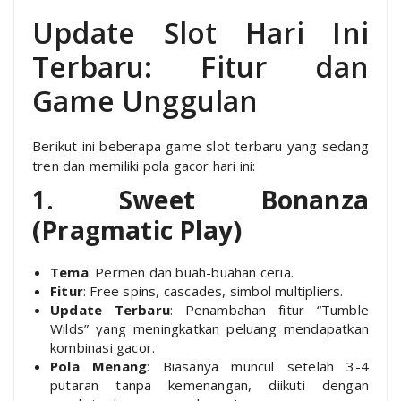
Update Slot Hari Ini
Terbaru: Fitur dan
Game Unggulan
Berikut ini beberapa game slot terbaru yang sedang
tren dan memiliki pola gacor hari ini:
1.
Sweet Bonanza
(Pragmatic Play)
Tema
: Permen dan buah-buahan ceria.
Fitur
: Free spins, cascades, simbol multipliers.
Update Terbaru
: Penambahan fitur “Tumble
Wilds” yang meningkatkan peluang mendapatkan
kombinasi gacor.
Pola Menang
: Biasanya muncul setelah 3-4
putaran tanpa kemenangan, diikuti dengan