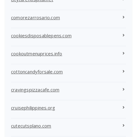
comorezarrosario.com
cookiesdisposablepens.com
cookoutmenuprices.info
cottoncandyforsale.com
cravingspizzacafe.com
cruisephilippines.org
cutecutsplano.com