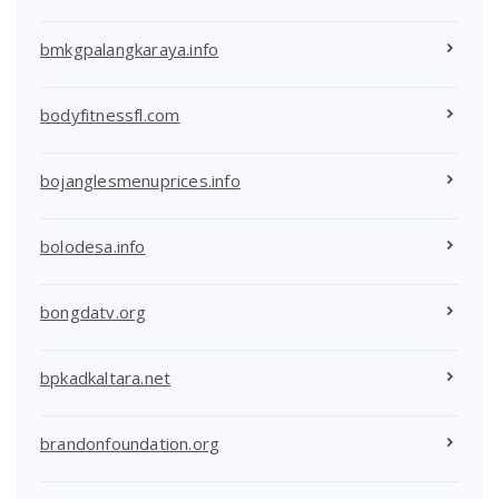
bmkgpalangkaraya.info
bodyfitnessfl.com
bojanglesmenuprices.info
bolodesa.info
bongdatv.org
bpkadkaltara.net
brandonfoundation.org