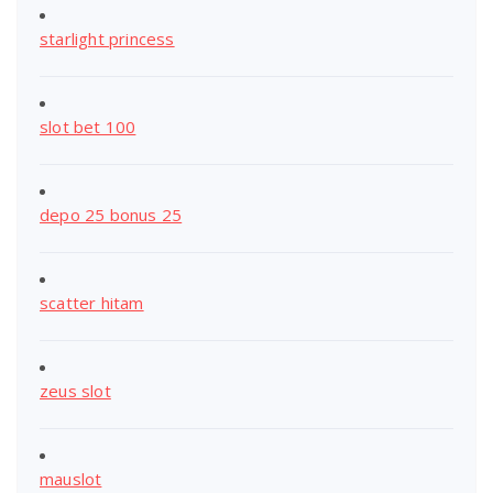
starlight princess
slot bet 100
depo 25 bonus 25
scatter hitam
zeus slot
mauslot