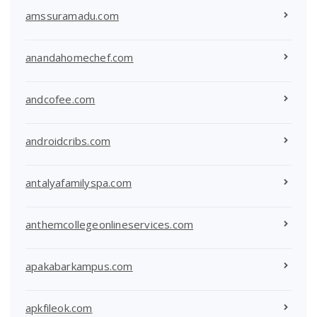
amssuramadu.com
anandahomechef.com
andcofee.com
androidcribs.com
antalyafamilyspa.com
anthemcollegeonlineservices.com
apakabarkampus.com
apkfileok.com