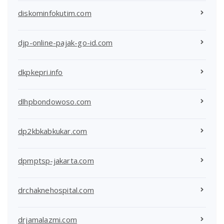
diskominfokutim.com
djp-online-pajak-go-id.com
dkpkepri.info
dlhpbondowoso.com
dp2kbkabkukar.com
dpmptsp-jakarta.com
drchaknehospital.com
drjamalazmi.com