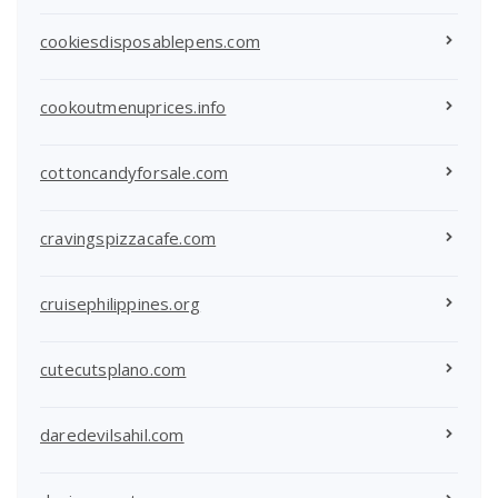
cookiesdisposablepens.com
cookoutmenuprices.info
cottoncandyforsale.com
cravingspizzacafe.com
cruisephilippines.org
cutecutsplano.com
daredevilsahil.com