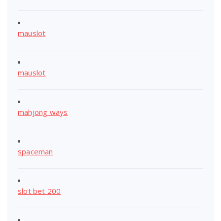
mauslot
mauslot
mahjong ways
spaceman
slot bet 200