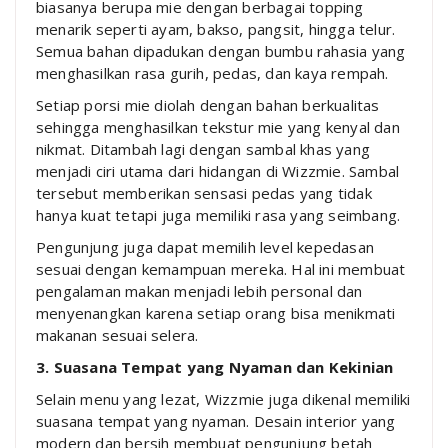
biasanya berupa mie dengan berbagai topping
menarik seperti ayam, bakso, pangsit, hingga telur.
Semua bahan dipadukan dengan bumbu rahasia yang
menghasilkan rasa gurih, pedas, dan kaya rempah.
Setiap porsi mie diolah dengan bahan berkualitas
sehingga menghasilkan tekstur mie yang kenyal dan
nikmat. Ditambah lagi dengan sambal khas yang
menjadi ciri utama dari hidangan di Wizzmie. Sambal
tersebut memberikan sensasi pedas yang tidak
hanya kuat tetapi juga memiliki rasa yang seimbang.
Pengunjung juga dapat memilih level kepedasan
sesuai dengan kemampuan mereka. Hal ini membuat
pengalaman makan menjadi lebih personal dan
menyenangkan karena setiap orang bisa menikmati
makanan sesuai selera.
3. Suasana Tempat yang Nyaman dan Kekinian
Selain menu yang lezat, Wizzmie juga dikenal memiliki
suasana tempat yang nyaman. Desain interior yang
modern dan bersih membuat pengunjung betah