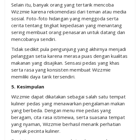
Selain itu, banyak orang yang tertarik mencoba
Wizzmie karena rekomendasi dari teman atau media
sosial. Foto-foto hidangan yang menggoda serta
cerita tentang tingkat kepedasan yang menantang
sering membuat orang penasaran untuk datang dan
mencobanya sendiri.
Tidak sedikit pula pengunjung yang akhirnya menjadi
pelanggan setia karena merasa puas dengan kualitas
makanan yang disajikan. Sensasi pedas yang khas
serta rasa yang konsisten membuat Wizzmie
memiliki daya tarik tersendiri.
5. Kesimpulan
Wizzmie dapat dikatakan sebagai salah satu tempat
kuliner pedas yang menawarkan pengalaman makan
yang berbeda. Dengan menu mie pedas yang
beragam, cita rasa istimewa, serta suasana tempat
yang nyaman, Wizzmie berhasil menarik perhatian
banyak pecinta kuliner.