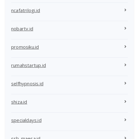
ncafatrilogi.id
nobartv.id
promosiku.id
rumahstartup.id
selfhypnosis.id
shiza.id
specialdays.id
ssb-maesa.id