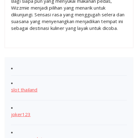
Bagi siapa pun yang menyukai makanan pedas,
Wizzmie menjadi pilihan yang menarik untuk
dikunjungi. Sensasi rasa yang menggugah selera dan
suasana yang menyenangkan menjadikan tempat ini
sebagai destinasi kuliner yang layak untuk dicoba.
slot thailand
joker123