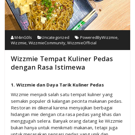
M4inG0ls
Uncategorized
PoweredByWizzmie
,
Wizzmie
,
WizzmieCommunity
,
WizzmieOfficial
Wizzmie Tempat Kuliner Pedas
dengan Rasa Istimewa
1. Wizzmie dan Daya Tarik Kuliner Pedas
Wizzmie menjadi salah satu tempat kuliner yang
semakin populer di kalangan pecinta makanan pedas.
Restoran ini dikenal karena menyajikan berbagai
hidangan mie dengan cita rasa pedas yang khas dan
menggugah selera. Banyak orang datang ke Wizzmie
bukan hanya untuk menikmati makanan, tetapi juga
untuk merasakan sensasi pedas yang unik dan