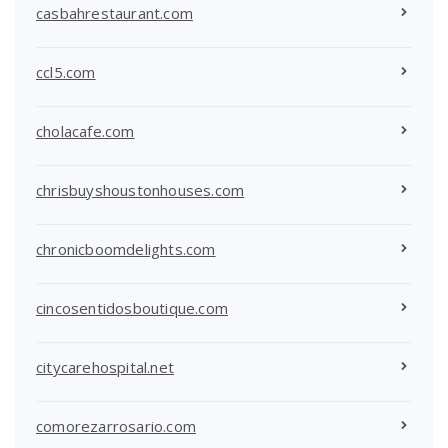
casbahrestaurant.com
ccl5.com
cholacafe.com
chrisbuyshoustonhouses.com
chronicboomdelights.com
cincosentidosboutique.com
citycarehospital.net
comorezarrosario.com