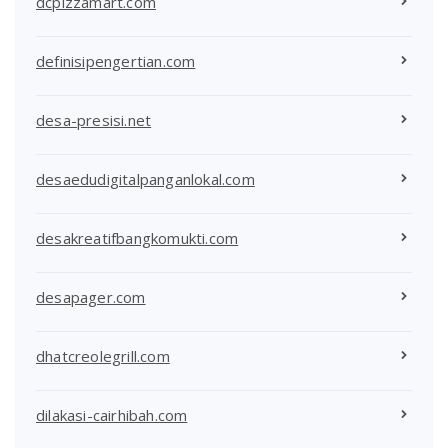
dcpizzamart.com
definisipengertian.com
desa-presisi.net
desaedudigitalpanganlokal.com
desakreatifbangkomukti.com
desapager.com
dhatcreolegrill.com
dilakasi-cairhibah.com