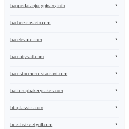
bappedatanjungpinang.info
barbersrosario.com
barelevate.com
barnabysatl.com
barnstormerrestaurant.com
batterupbakerycakes.com
bbqclassics.com
beechstreetgrill.com