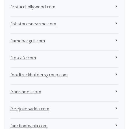
firstucchollywood.com
fishstoresnearme.com
flamebargrill.com
flip-cafe.com
foodtruckbuildersgroup.com
franishoes.com
freejokesadda.com
functionmania.com