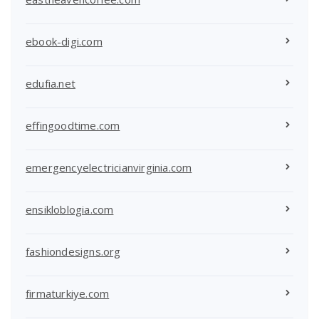
ebook-digi.com
edufia.net
effingoodtime.com
emergencyelectricianvirginia.com
ensikloblogia.com
fashiondesigns.org
firmaturkiye.com