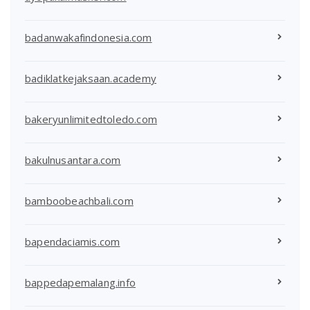
badanwakafindonesia.com
badiklatkejaksaan.academy
bakeryunlimitedtoledo.com
bakulnusantara.com
bamboobeachbali.com
bapendaciamis.com
bappedapemalang.info