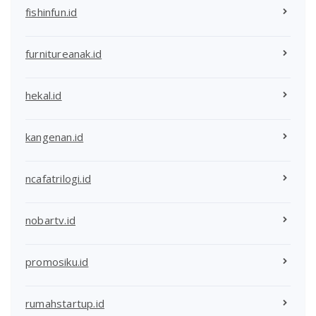
fishinfun.id
furnitureanak.id
hekal.id
kangenan.id
ncafatrilogi.id
nobartv.id
promosiku.id
rumahstartup.id