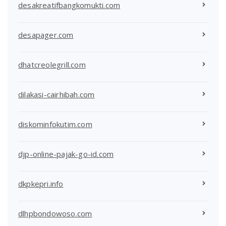
desakreatifbangkomukti.com
desapager.com
dhatcreolegrill.com
dilakasi-cairhibah.com
diskominfokutim.com
djp-online-pajak-go-id.com
dkpkepri.info
dlhpbondowoso.com