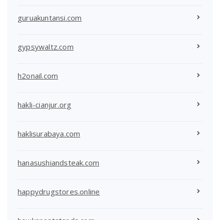
guruakuntansi.com
gypsywaltz.com
h2onail.com
hakli-cianjur.org
haklisurabaya.com
hanasushiandsteak.com
happydrugstores.online