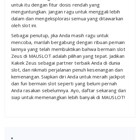
untuk itu dengan fitur dosis rendah yang
menguntungkan. Jangan ragu untuk menggali lebih
dalam dan mengeksplorasi semua yang ditawarkan
oleh slot ini.
Sebagai penutup, jika Anda masih ragu untuk
mencoba, marilah bergabung dengan ribuan pemain
lainnya yang telah membuktikan bahwa bermain slot
Zeus di MAUSLOT adalah pilihan yang tepat. Jadikan
Kakek Zeus sebagai partner terbaik Anda di dunia
slot, dan nikmati perjalanan penuh kesenangan dan
kemenangan. Siapkan diri Anda untuk meraih jackpot
dan fun bermain slot seperti yang belum pernah
Anda rasakan sebelumnya. Ayo, daftar sekarang dan
siap untuk memenangkan lebih banyak di MAUSLOT!