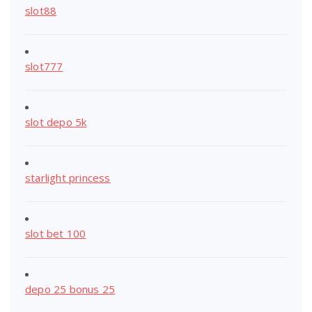
slot88
slot777
slot depo 5k
starlight princess
slot bet 100
depo 25 bonus 25