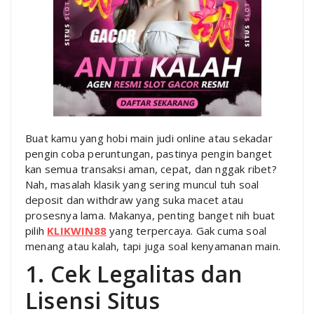
Buat kamu yang hobi main judi online atau sekadar
pengin coba peruntungan, pastinya pengin banget
kan semua transaksi aman, cepat, dan nggak ribet?
Nah, masalah klasik yang sering muncul tuh soal
deposit dan withdraw yang suka macet atau
prosesnya lama. Makanya, penting banget nih buat
pilih
KLIKWIN88
yang terpercaya. Gak cuma soal
menang atau kalah, tapi juga soal kenyamanan main.
1. Cek Legalitas dan
Lisensi Situs