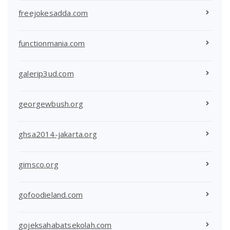
freejokesadda.com
functionmania.com
galerip3ud.com
georgewbush.org
ghsa2014-jakarta.org
gimsco.org
gofoodieland.com
gojeksahabatsekolah.com