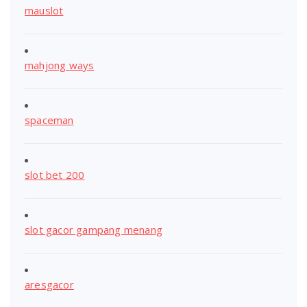
mauslot
mahjong ways
spaceman
slot bet 200
slot gacor gampang menang
aresgacor