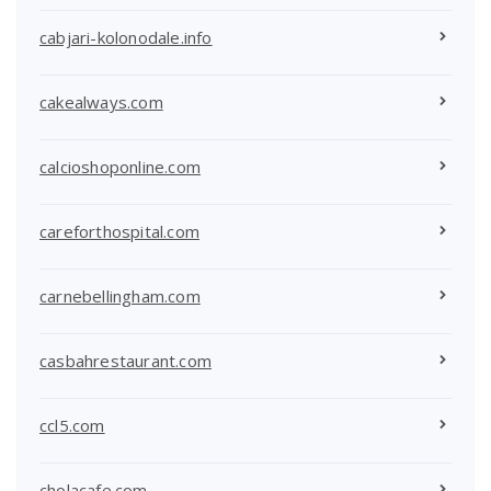
cabjari-kolonodale.info
cakealways.com
calcioshoponline.com
careforthospital.com
carnebellingham.com
casbahrestaurant.com
ccl5.com
cholacafe.com