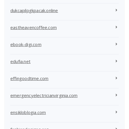
dukcapilpgkpacak.online
eastheavencoffee.com
ebook-digi.com
edufia.net
effingoodtime.com
emergencyelectricianvirginia.com
ensikloblogia.com