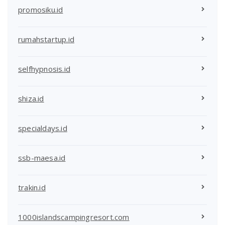
promosiku.id
rumahstartup.id
selfhypnosis.id
shiza.id
specialdays.id
ssb-maesa.id
trakin.id
1000islandscampingresort.com