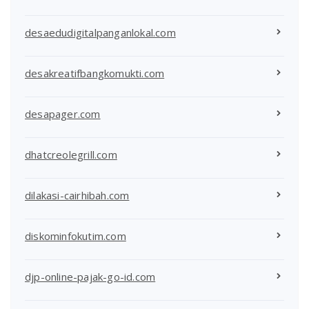
desaedudigitalpanganlokal.com
desakreatifbangkomukti.com
desapager.com
dhatcreolegrill.com
dilakasi-cairhibah.com
diskominfokutim.com
djp-online-pajak-go-id.com