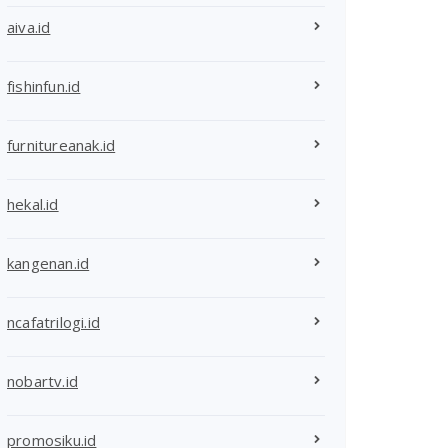
aiva.id
fishinfun.id
furnitureanak.id
hekal.id
kangenan.id
ncafatrilogi.id
nobartv.id
promosiku.id