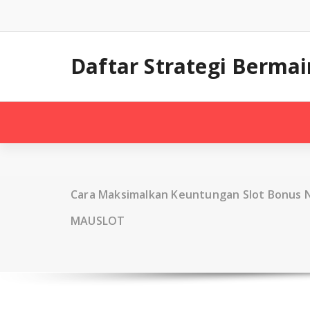
Skip
to
content
Daftar Strategi Bermai
Cara Maksimalkan Keuntungan Slot Bonus 
MAUSLOT