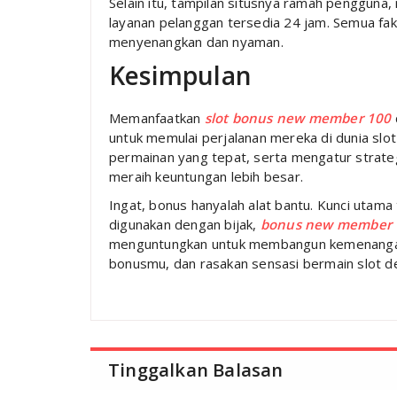
Selain itu, tampilan situsnya ramah penggun
layanan pelanggan tersedia 24 jam. Semua fak
menyenangkan dan nyaman.
Kesimpulan
Memanfaatkan
slot bonus new member 100
untuk memulai perjalanan mereka di dunia slo
permainan yang tepat, serta mengatur strat
meraih keuntungan lebih besar.
Ingat, bonus hanyalah alat bantu. Kunci utam
digunakan dengan bijak,
bonus new member 
menguntungkan untuk membangun kemenangan ja
bonusmu, dan rasakan sensasi bermain slot 
Tinggalkan Balasan