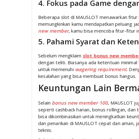
4. Fokus pada Game dengan 
Beberapa slot di MAUSLOT menawarkan fitur 
memungkinkan kamu mendapatkan peluang jac
new member
, kamu bisa mencoba fitur-fitur i
5. Pahami Syarat dan Kete
Sebelum mengklaim
slot bonus new membe
dengan teliti. Biasanya ada ketentuan minimal
untuk memenuhi
wagering requirement
. Den
kesalahan yang bisa membuat bonus hangus.
Keuntungan Lain Berm
Selain
bonus new member 100
, MAUSLOT jug
seperti cashback harian, bonus rollingan, dan
bisa dikombinasikan untuk meningkatkan keunt
dan penarikan di MAUSLOT cepat dan aman, ja
teknis.