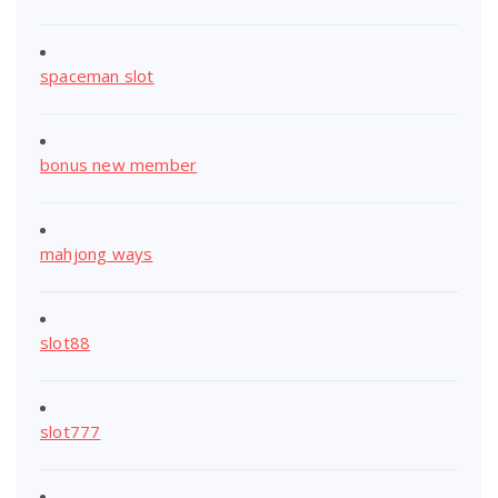
spaceman slot
bonus new member
mahjong ways
slot88
slot777