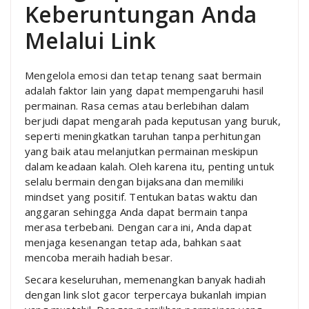
Keberuntungan Anda
Melalui Link
Mengelola emosi dan tetap tenang saat bermain
adalah faktor lain yang dapat mempengaruhi hasil
permainan. Rasa cemas atau berlebihan dalam
berjudi dapat mengarah pada keputusan yang buruk,
seperti meningkatkan taruhan tanpa perhitungan
yang baik atau melanjutkan permainan meskipun
dalam keadaan kalah. Oleh karena itu, penting untuk
selalu bermain dengan bijaksana dan memiliki
mindset yang positif. Tentukan batas waktu dan
anggaran sehingga Anda dapat bermain tanpa
merasa terbebani. Dengan cara ini, Anda dapat
menjaga kesenangan tetap ada, bahkan saat
mencoba meraih hadiah besar.
Secara keseluruhan, memenangkan banyak hadiah
dengan link slot gacor terpercaya bukanlah impian