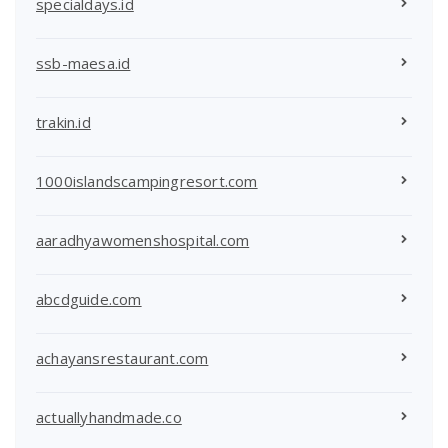
specialdays.id
ssb-maesa.id
trakin.id
1000islandscampingresort.com
aaradhyawomenshospital.com
abcdguide.com
achayansrestaurant.com
actuallyhandmade.co