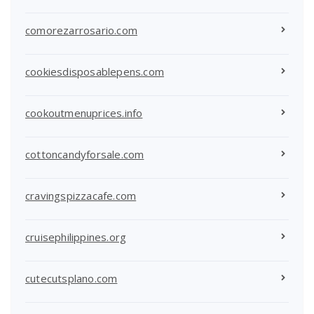
comorezarrosario.com
cookiesdisposablepens.com
cookoutmenuprices.info
cottoncandyforsale.com
cravingspizzacafe.com
cruisephilippines.org
cutecutsplano.com