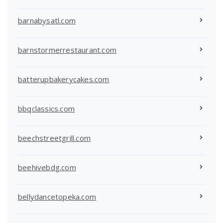
barnabysatl.com
barnstormerrestaurant.com
batterupbakerycakes.com
bbqclassics.com
beechstreetgrill.com
beehivebdg.com
bellydancetopeka.com