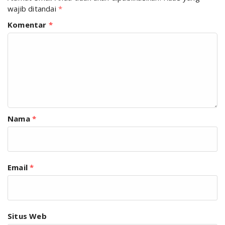
wajib ditandai
*
Komentar
*
Nama
*
Email
*
Situs Web