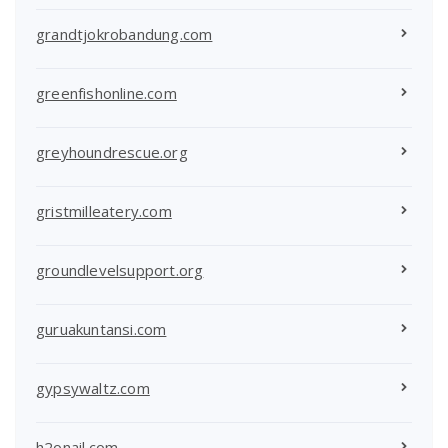
grandtjokrobandung.com
greenfishonline.com
greyhoundrescue.org
gristmilleatery.com
groundlevelsupport.org
guruakuntansi.com
gypsywaltz.com
h2onail.com