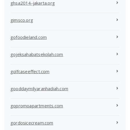
ghsa2014-jakarta.org
gimsco.org
gofoodieland.com
gojeksahabatsekolah.com
golfcaseeffect.com
gooddaymilyaranhadiah.com
gopromoapartments.com
gordosicecream.com