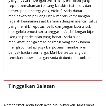
yang mustahil. Dengan pemilihan permainan yang
tepat, pemahaman tentang karakteristik slot, dan
penerapan strategi yang efektif, Anda dapat
meningkatkan peluang untuk meraih kemenangan.
Jagalah keamanan saat bermain dengan mencari situs
yang memiliki reputasi baik, dan jangan lupa untuk
mengelola emosi serta anggaran Anda dengan bijak.
Dengan pendekatan yang benar, Anda akan
menikmati pengalaman bermain yang tidak hanya
menghibur tetapi juga berpotensi memberikan
banyak hadiah berharga. Mari berpetualang dan
temukan keberuntungan Anda di dunia slot online!
Tinggalkan Balasan
Alamat email Anda tidak akan dipublikasikan.
Ruas yang