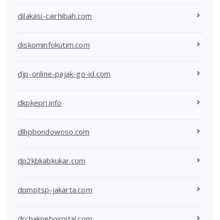
dilakasi-cairhibah.com
diskominfokutim.com
djp-online-pajak-go-id.com
dkpkepri.info
dlhpbondowoso.com
dp2kbkabkukar.com
dpmptsp-jakarta.com
drchaknehospital.com