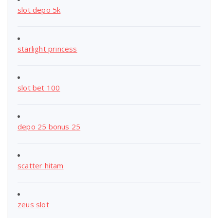
slot depo 5k
starlight princess
slot bet 100
depo 25 bonus 25
scatter hitam
zeus slot