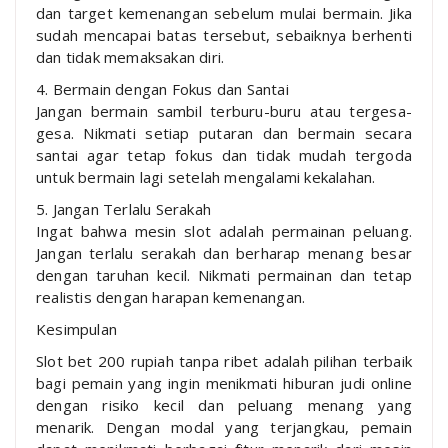
dan target kemenangan sebelum mulai bermain. Jika
sudah mencapai batas tersebut, sebaiknya berhenti
dan tidak memaksakan diri.
4. Bermain dengan Fokus dan Santai
Jangan bermain sambil terburu-buru atau tergesa-
gesa. Nikmati setiap putaran dan bermain secara
santai agar tetap fokus dan tidak mudah tergoda
untuk bermain lagi setelah mengalami kekalahan.
5. Jangan Terlalu Serakah
Ingat bahwa mesin slot adalah permainan peluang.
Jangan terlalu serakah dan berharap menang besar
dengan taruhan kecil. Nikmati permainan dan tetap
realistis dengan harapan kemenangan.
Kesimpulan
Slot bet 200 rupiah tanpa ribet adalah pilihan terbaik
bagi pemain yang ingin menikmati hiburan judi online
dengan risiko kecil dan peluang menang yang
menarik. Dengan modal yang terjangkau, pemain