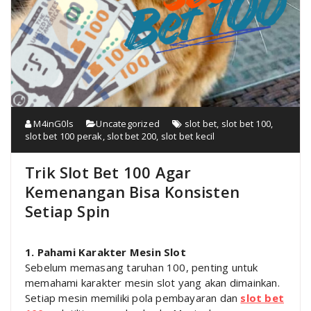
M4inG0ls
Uncategorized
slot bet
,
slot bet 100
,
slot bet 100 perak
,
slot bet 200
,
slot bet kecil
Trik Slot Bet 100 Agar
Kemenangan Bisa Konsisten
Setiap Spin
1. Pahami Karakter Mesin Slot
Sebelum memasang taruhan 100, penting untuk
memahami karakter mesin slot yang akan dimainkan.
Setiap mesin memiliki pola pembayaran dan
slot bet