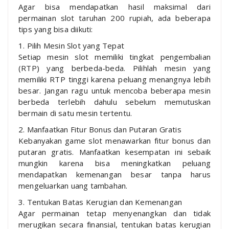
Agar bisa mendapatkan hasil maksimal dari
permainan slot taruhan 200 rupiah, ada beberapa
tips yang bisa diikuti:
1. Pilih Mesin Slot yang Tepat
Setiap mesin slot memiliki tingkat pengembalian
(RTP) yang berbeda-beda. Pilihlah mesin yang
memiliki RTP tinggi karena peluang menangnya lebih
besar. Jangan ragu untuk mencoba beberapa mesin
berbeda terlebih dahulu sebelum memutuskan
bermain di satu mesin tertentu.
2. Manfaatkan Fitur Bonus dan Putaran Gratis
Kebanyakan game slot menawarkan fitur bonus dan
putaran gratis. Manfaatkan kesempatan ini sebaik
mungkin karena bisa meningkatkan peluang
mendapatkan kemenangan besar tanpa harus
mengeluarkan uang tambahan.
3. Tentukan Batas Kerugian dan Kemenangan
Agar permainan tetap menyenangkan dan tidak
merugikan secara finansial, tentukan batas kerugian