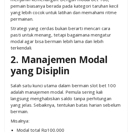
pemain biasanya berada pada kategori taruhan kecil
yang lebih cocok untuk latihan dan memahami ritme
permainan.
Strategi yang cerdas bukan berarti mencari cara
pasti untuk menang, tetapi bagaimana mengatur
modal agar bisa bermain lebih lama dan lebih
terkendali.
2. Manajemen Modal
yang Disiplin
Salah satu kunci utama dalam bermain slot bet 100
adalah manajemen modal. Pemula sering kali
langsung menghabiskan saldo tanpa perhitungan
yang jelas. Sebaiknya, tentukan batas harian sebelum
bermain.
Misalnya:
Modal total Rp100.000