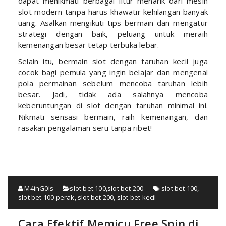
dapat menikmati berbagai fitur menarik dari mesin
slot modern tanpa harus khawatir kehilangan banyak
uang. Asalkan mengikuti tips bermain dan mengatur
strategi dengan baik, peluang untuk meraih
kemenangan besar tetap terbuka lebar.
Selain itu, bermain slot dengan taruhan kecil juga
cocok bagi pemula yang ingin belajar dan mengenal
pola permainan sebelum mencoba taruhan lebih
besar. Jadi, tidak ada salahnya mencoba
keberuntungan di slot dengan taruhan minimal ini.
Nikmati sensasi bermain, raih kemenangan, dan
rasakan pengalaman seru tanpa ribet!
M4inG0ls
slot bet 100
,
slot bet 200
slot bet 100
,
slot bet 100 perak
,
slot bet 200
,
slot bet kecil
Cara Efektif Memicu Free Spin di