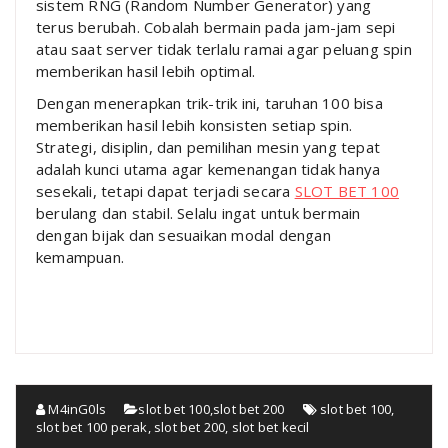
sistem RNG (Random Number Generator) yang
terus berubah. Cobalah bermain pada jam-jam sepi
atau saat server tidak terlalu ramai agar peluang spin
memberikan hasil lebih optimal.
Dengan menerapkan trik-trik ini, taruhan 100 bisa
memberikan hasil lebih konsisten setiap spin.
Strategi, disiplin, dan pemilihan mesin yang tepat
adalah kunci utama agar kemenangan tidak hanya
sesekali, tetapi dapat terjadi secara
SLOT BET 100
berulang dan stabil. Selalu ingat untuk bermain
dengan bijak dan sesuaikan modal dengan
kemampuan.
M4inG0ls
slot bet 100
,
slot bet 200
slot bet 100
,
slot bet 100 perak
,
slot bet 200
,
slot bet kecil