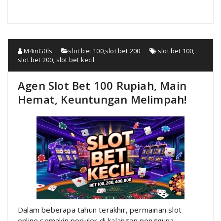
M4inG0ls
slot bet 100
,
slot bet 200
slot bet 100
,
slot bet 200
,
slot bet kecil
Agen Slot Bet 100 Rupiah, Main
Hemat, Keuntungan Melimpah!
Dalam beberapa tahun terakhir, permainan slot
online semakin populer di kalangan pengguna