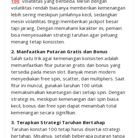
100
volatilitas yang berbeda. Mesin dengan
volatilitas rendah biasanya memberikan kemenangan
lebih sering meskipun jumlahnya kecil, sedangkan
mesin volatilitas tinggi memberikan jackpot besar
tapi jarang. Dengan memahami karakter ini, pemain
bisa menyesuaikan strategi taruhan agar peluang
menang tetap konsisten.
2. Manfaatkan Putaran Gratis dan Bonus
Salah satu trik agar kemenangan konsisten adalah
memanfaatkan fitur putaran gratis dan bonus yang
tersedia pada mesin slot. Banyak mesin modern
menyediakan free spin, scatter, dan multipliers. Saat
fitur ini muncul, gunakan taruhan 100 untuk
memaksimalkan keuntungan dari setiap spin. Dengan
strategi ini, meskipun kemenangan dari spin biasa
kecil, bonus dan free spin dapat menambah total
kemenangan secara signifikan.
3. Terapkan Strategi Taruhan Bertahap
Taruhan konstan 100 tetap harus disertai strategi
bertahap. Misalnya, setelah beberapa putaran tanpa