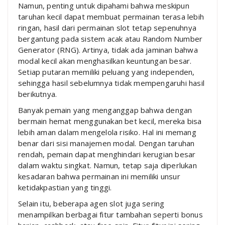
Namun, penting untuk dipahami bahwa meskipun
taruhan kecil dapat membuat permainan terasa lebih
ringan, hasil dari permainan slot tetap sepenuhnya
bergantung pada sistem acak atau Random Number
Generator (RNG). Artinya, tidak ada jaminan bahwa
modal kecil akan menghasilkan keuntungan besar.
Setiap putaran memiliki peluang yang independen,
sehingga hasil sebelumnya tidak mempengaruhi hasil
berikutnya.
Banyak pemain yang menganggap bahwa dengan
bermain hemat menggunakan bet kecil, mereka bisa
lebih aman dalam mengelola risiko. Hal ini memang
benar dari sisi manajemen modal. Dengan taruhan
rendah, pemain dapat menghindari kerugian besar
dalam waktu singkat. Namun, tetap saja diperlukan
kesadaran bahwa permainan ini memiliki unsur
ketidakpastian yang tinggi.
Selain itu, beberapa agen slot juga sering
menampilkan berbagai fitur tambahan seperti bonus