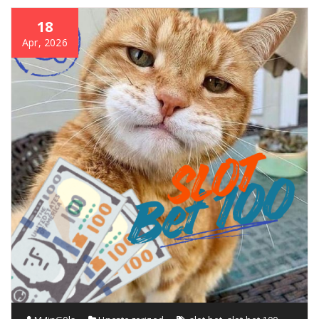
18
Apr, 2026