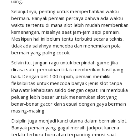
uang.
Selanjutnya, penting untuk memperhatikan waktu
bermain. Banyak pemain percaya bahwa ada waktu-
waktu tertentu di mana slot lebih mudah memberikan
kemenangan, misalnya saat jam-jam sepi pemain.
Meskipun hal ini belum tentu terbukti secara teknis,
tidak ada salahnya mencoba dan menemukan pola
bermain yang paling cocok.
Selain itu, jangan ragu untuk berpindah game jika
dirasa satu permainan tidak memberikan hasil yang
baik. Dengan bet 100 rupiah, pemain memiliki
fleksibilitas untuk mencoba banyak jenis slot tanpa
khawatir kehabisan saldo dengan cepat. Ini membuka
peluang lebih besar untuk menemukan slot yang
benar-benar gacor dan sesuai dengan gaya bermain
masing-masing.
Disiplin juga menjadi kunci utama dalam bermain slot.
Banyak pemain yang gagal meraih jackpot karena
terlalu terburu-buru atau terpancing emosi saat