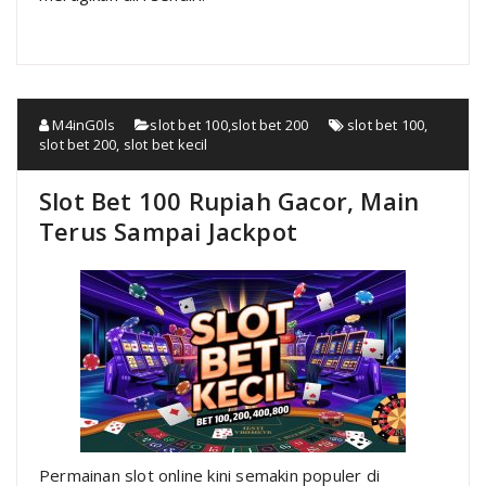
M4inG0ls
slot bet 100
,
slot bet 200
slot bet 100
,
slot bet 200
,
slot bet kecil
Slot Bet 100 Rupiah Gacor, Main
Terus Sampai Jackpot
Permainan slot online kini semakin populer di