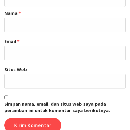
Nama
*
Email
*
Situs Web
Simpan nama, email, dan situs web saya pada
peramban ini untuk komentar saya berikutnya.