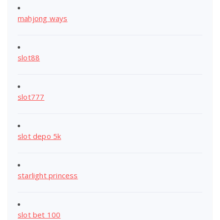
mahjong ways
slot88
slot777
slot depo 5k
starlight princess
slot bet 100