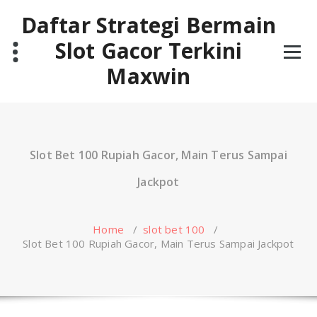
Skip
Daftar Strategi Bermain
to
content
Slot Gacor Terkini
Maxwin
Slot Bet 100 Rupiah Gacor, Main Terus Sampai
Jackpot
Home
/
slot bet 100
/
Slot Bet 100 Rupiah Gacor, Main Terus Sampai Jackpot