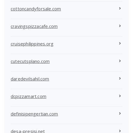
cottoncandyforsale.com
cravingspizzacafe.com
cruisephilippines.org
cutecutsplano.com
daredevilsahil.com
dcpizzamart.com
definisipengertian.com
desa-presisi.net