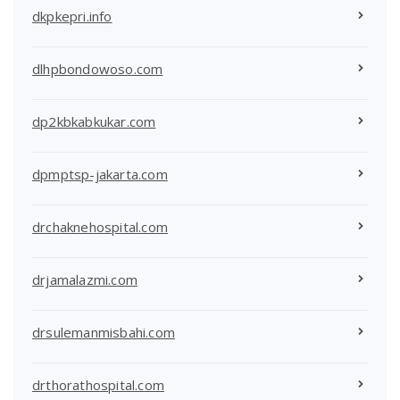
dkpkepri.info
dlhpbondowoso.com
dp2kbkabkukar.com
dpmptsp-jakarta.com
drchaknehospital.com
drjamalazmi.com
drsulemanmisbahi.com
drthorathospital.com