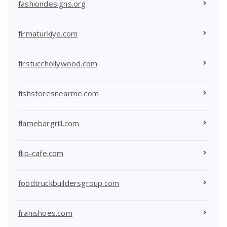
fashiondesigns.org
firmaturkiye.com
firstucchollywood.com
fishstoresnearme.com
flamebargrill.com
flip-cafe.com
foodtruckbuildersgroup.com
franishoes.com