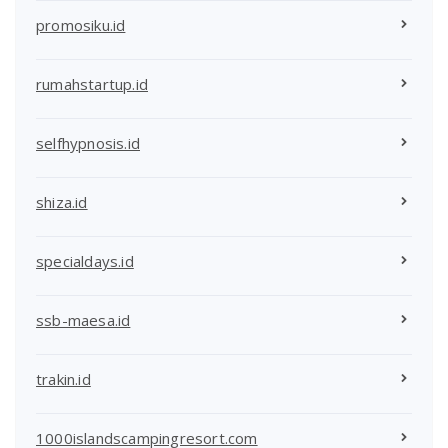
promosiku.id
rumahstartup.id
selfhypnosis.id
shiza.id
specialdays.id
ssb-maesa.id
trakin.id
1000islandscampingresort.com