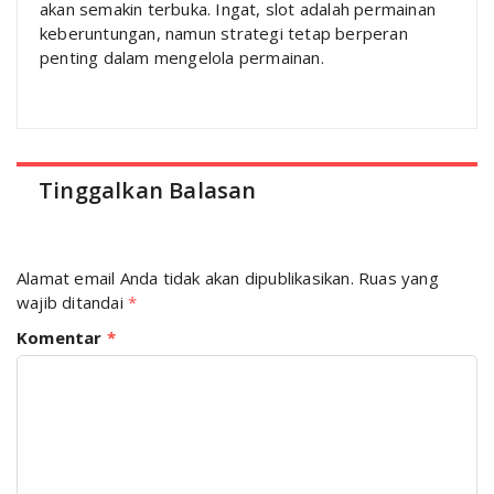
akan semakin terbuka. Ingat, slot adalah permainan
keberuntungan, namun strategi tetap berperan
penting dalam mengelola permainan.
Tinggalkan Balasan
Alamat email Anda tidak akan dipublikasikan.
Ruas yang
wajib ditandai
*
Komentar
*