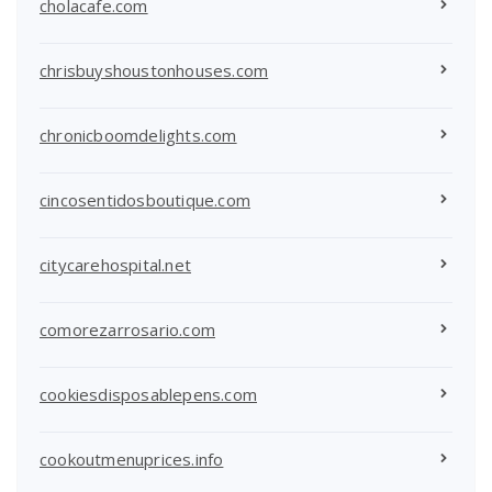
cholacafe.com
chrisbuyshoustonhouses.com
chronicboomdelights.com
cincosentidosboutique.com
citycarehospital.net
comorezarrosario.com
cookiesdisposablepens.com
cookoutmenuprices.info