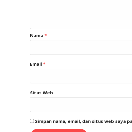
Nama
*
Email
*
Situs Web
Simpan nama, email, dan situs web saya p