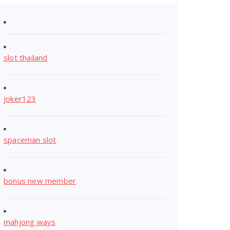
slot thailand
joker123
spaceman slot
bonus new member
mahjong ways