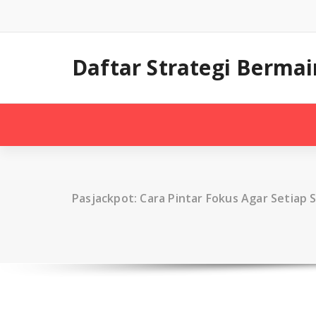
Skip
to
content
Daftar Strategi Bermai
Pasjackpot: Cara Pintar Fokus Agar Setiap