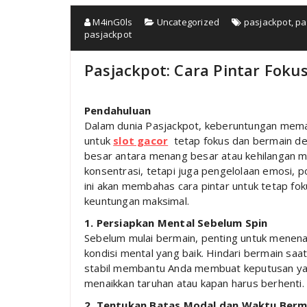
M4inG0ls
Uncategorized
pasjackpot
,
pa
pasjackpot
Pasjackpot: Cara Pintar Foku
Pendahuluan
Dalam dunia Pasjackpot, keberuntungan me
untuk
slot gacor
tetap fokus dan bermain de
besar antara menang besar atau kehilangan m
konsentrasi, tetapi juga pengelolaan emosi, po
ini akan membahas cara pintar untuk tetap fo
keuntungan maksimal.
1. Persiapkan Mental Sebelum Spin
Sebelum mulai bermain, penting untuk menen
kondisi mental yang baik. Hindari bermain saa
stabil membantu Anda membuat keputusan yang
menaikkan taruhan atau kapan harus berhenti.
2. Tentukan Batas Modal dan Waktu Berm