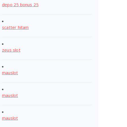
depo 25 bonus 25
scatter hitam
zeus slot
mauslot
mauslot
mauslot