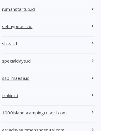
rumahstartup.id
selfhypnosis.id
shiza.id
specialdays.id
ssb-maesa.id
trakin.id
1000islandscampingresort.com
aaradhyawomenshospital.com