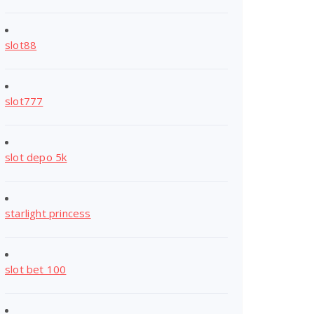
slot88
slot777
slot depo 5k
starlight princess
slot bet 100