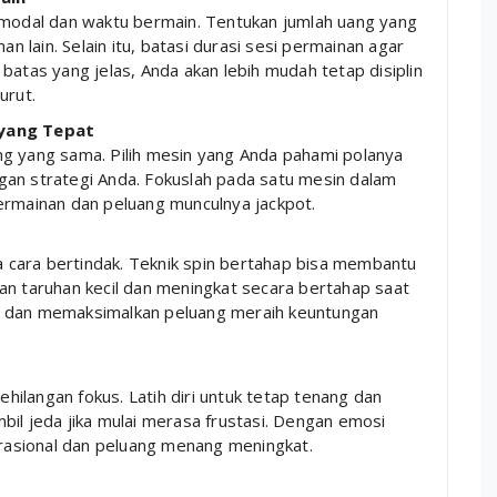
 modal dan waktu bermain. Tentukan jumlah uang yang
lain. Selain itu, batasi durasi sesi permainan agar
batas yang jelas, Anda akan lebih mudah tetap disiplin
urut.
 yang Tepat
ng yang sama. Pilih mesin yang Anda pahami polanya
gan strategi Anda. Fokuslah pada satu mesin dalam
ermainan dan peluang munculnya jackpot.
ga cara bertindak. Teknik spin bertahap bisa membantu
an taruhan kecil dan meningkat secara bertahap saat
n dan memaksimalkan peluang meraih keuntungan
ilangan fokus. Latih diri untuk tetap tenang dan
bil jeda jika mulai merasa frustasi. Dengan emosi
h rasional dan peluang menang meningkat.