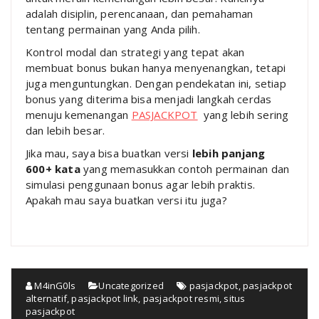
adalah disiplin, perencanaan, dan pemahaman
tentang permainan yang Anda pilih.
Kontrol modal dan strategi yang tepat akan
membuat bonus bukan hanya menyenangkan, tetapi
juga menguntungkan. Dengan pendekatan ini, setiap
bonus yang diterima bisa menjadi langkah cerdas
menuju kemenangan
PASJACKPOT
yang lebih sering
dan lebih besar.
Jika mau, saya bisa buatkan versi
lebih panjang
600+ kata
yang memasukkan contoh permainan dan
simulasi penggunaan bonus agar lebih praktis.
Apakah mau saya buatkan versi itu juga?
M4inG0ls
Uncategorized
pasjackpot
,
pasjackpot
alternatif
,
pasjackpot link
,
pasjackpot resmi
,
situs
pasjackpot