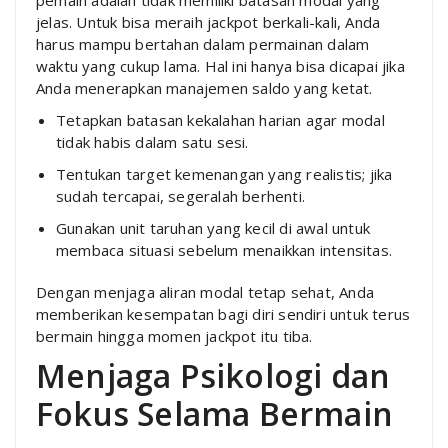
jelas. Untuk bisa meraih jackpot berkali-kali, Anda
harus mampu bertahan dalam permainan dalam
waktu yang cukup lama. Hal ini hanya bisa dicapai jika
Anda menerapkan manajemen saldo yang ketat.
Tetapkan batasan kekalahan harian agar modal
tidak habis dalam satu sesi.
Tentukan target kemenangan yang realistis; jika
sudah tercapai, segeralah berhenti.
Gunakan unit taruhan yang kecil di awal untuk
membaca situasi sebelum menaikkan intensitas.
Dengan menjaga aliran modal tetap sehat, Anda
memberikan kesempatan bagi diri sendiri untuk terus
bermain hingga momen jackpot itu tiba.
Menjaga Psikologi dan
Fokus Selama Bermain