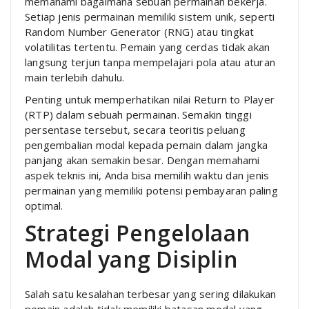
memahami bagaimana sebuah permainan bekerja.
Setiap jenis permainan memiliki sistem unik, seperti
Random Number Generator (RNG) atau tingkat
volatilitas tertentu. Pemain yang cerdas tidak akan
langsung terjun tanpa mempelajari pola atau aturan
main terlebih dahulu.
Penting untuk memperhatikan nilai Return to Player
(RTP) dalam sebuah permainan. Semakin tinggi
persentase tersebut, secara teoritis peluang
pengembalian modal kepada pemain dalam jangka
panjang akan semakin besar. Dengan memahami
aspek teknis ini, Anda bisa memilih waktu dan jenis
permainan yang memiliki potensi pembayaran paling
optimal.
Strategi Pengelolaan
Modal yang Disiplin
Salah satu kesalahan terbesar yang sering dilakukan
pemain adalah tidak memiliki batasan modal yang