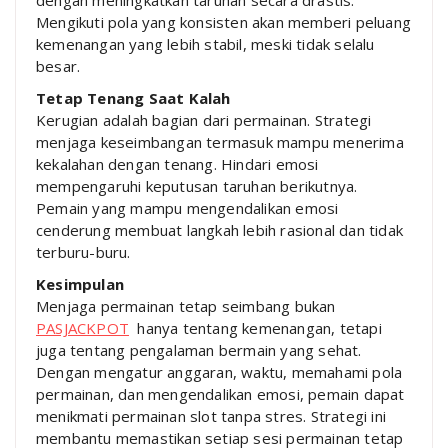
Mengikuti pola yang konsisten akan memberi peluang
kemenangan yang lebih stabil, meski tidak selalu
besar.
Tetap Tenang Saat Kalah
Kerugian adalah bagian dari permainan. Strategi
menjaga keseimbangan termasuk mampu menerima
kekalahan dengan tenang. Hindari emosi
mempengaruhi keputusan taruhan berikutnya.
Pemain yang mampu mengendalikan emosi
cenderung membuat langkah lebih rasional dan tidak
terburu-buru.
Kesimpulan
Menjaga permainan tetap seimbang bukan
PASJACKPOT
hanya tentang kemenangan, tetapi
juga tentang pengalaman bermain yang sehat.
Dengan mengatur anggaran, waktu, memahami pola
permainan, dan mengendalikan emosi, pemain dapat
menikmati permainan slot tanpa stres. Strategi ini
membantu memastikan setiap sesi permainan tetap