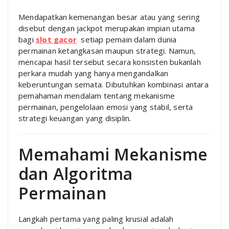
Mendapatkan kemenangan besar atau yang sering
disebut dengan jackpot merupakan impian utama
bagi
slot gacor
setiap pemain dalam dunia
permainan ketangkasan maupun strategi. Namun,
mencapai hasil tersebut secara konsisten bukanlah
perkara mudah yang hanya mengandalkan
keberuntungan semata. Dibutuhkan kombinasi antara
pemahaman mendalam tentang mekanisme
permainan, pengelolaan emosi yang stabil, serta
strategi keuangan yang disiplin.
Memahami Mekanisme
dan Algoritma
Permainan
Langkah pertama yang paling krusial adalah