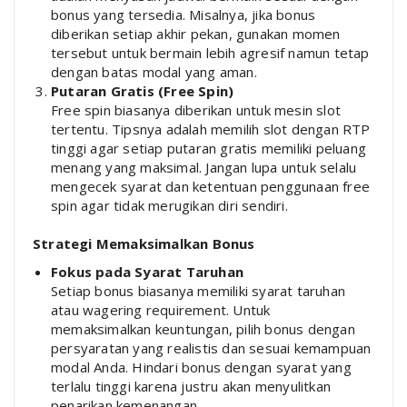
bonus yang tersedia. Misalnya, jika bonus
diberikan setiap akhir pekan, gunakan momen
tersebut untuk bermain lebih agresif namun tetap
dengan batas modal yang aman.
Putaran Gratis (Free Spin)
Free spin biasanya diberikan untuk mesin slot
tertentu. Tipsnya adalah memilih slot dengan RTP
tinggi agar setiap putaran gratis memiliki peluang
menang yang maksimal. Jangan lupa untuk selalu
mengecek syarat dan ketentuan penggunaan free
spin agar tidak merugikan diri sendiri.
Strategi Memaksimalkan Bonus
Fokus pada Syarat Taruhan
Setiap bonus biasanya memiliki syarat taruhan
atau wagering requirement. Untuk
memaksimalkan keuntungan, pilih bonus dengan
persyaratan yang realistis dan sesuai kemampuan
modal Anda. Hindari bonus dengan syarat yang
terlalu tinggi karena justru akan menyulitkan
penarikan kemenangan.