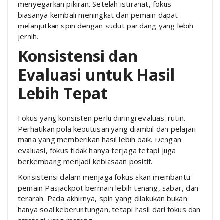
menyegarkan pikiran. Setelah istirahat, fokus
biasanya kembali meningkat dan pemain dapat
melanjutkan spin dengan sudut pandang yang lebih
jernih.
Konsistensi dan
Evaluasi untuk Hasil
Lebih Tepat
Fokus yang konsisten perlu diiringi evaluasi rutin.
Perhatikan pola keputusan yang diambil dan pelajari
mana yang memberikan hasil lebih baik. Dengan
evaluasi, fokus tidak hanya terjaga tetapi juga
berkembang menjadi kebiasaan positif.
Konsistensi dalam menjaga fokus akan membantu
pemain Pasjackpot bermain lebih tenang, sabar, dan
terarah. Pada akhirnya, spin yang dilakukan bukan
hanya soal keberuntungan, tetapi hasil dari fokus dan
strategi yang matang.