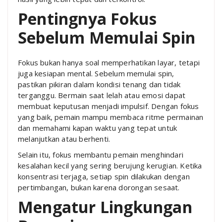
Pentingnya Fokus
Sebelum Memulai Spin
Fokus bukan hanya soal memperhatikan layar, tetapi
juga kesiapan mental. Sebelum memulai spin,
pastikan pikiran dalam kondisi tenang dan tidak
terganggu. Bermain saat lelah atau emosi dapat
membuat keputusan menjadi impulsif. Dengan fokus
yang baik, pemain mampu membaca ritme permainan
dan memahami kapan waktu yang tepat untuk
melanjutkan atau berhenti.
Selain itu, fokus membantu pemain menghindari
kesalahan kecil yang sering berujung kerugian. Ketika
konsentrasi terjaga, setiap spin dilakukan dengan
pertimbangan, bukan karena dorongan sesaat.
Mengatur Lingkungan