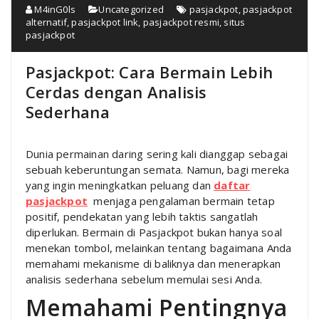
M4inG0ls
Uncategorized
pasjackpot
,
pasjackpot
alternatif
,
pasjackpot link
,
pasjackpot resmi
,
situs
pasjackpot
Pasjackpot: Cara Bermain Lebih
Cerdas dengan Analisis
Sederhana
Dunia permainan daring sering kali dianggap sebagai
sebuah keberuntungan semata. Namun, bagi mereka
yang ingin meningkatkan peluang dan
daftar
pasjackpot
menjaga pengalaman bermain tetap
positif, pendekatan yang lebih taktis sangatlah
diperlukan. Bermain di Pasjackpot bukan hanya soal
menekan tombol, melainkan tentang bagaimana Anda
memahami mekanisme di baliknya dan menerapkan
analisis sederhana sebelum memulai sesi Anda.
Memahami Pentingnya