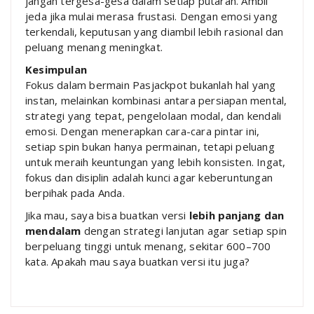
jangan tergesa-gesa dalam setiap putaran. Ambil
jeda jika mulai merasa frustasi. Dengan emosi yang
terkendali, keputusan yang diambil lebih rasional dan
peluang menang meningkat.
Kesimpulan
Fokus dalam bermain Pasjackpot bukanlah hal yang
instan, melainkan kombinasi antara persiapan mental,
strategi yang tepat, pengelolaan modal, dan kendali
emosi. Dengan menerapkan cara-cara pintar ini,
setiap spin bukan hanya permainan, tetapi peluang
untuk meraih keuntungan yang lebih konsisten. Ingat,
fokus dan disiplin adalah kunci agar keberuntungan
berpihak pada Anda.
Jika mau, saya bisa buatkan versi
lebih panjang dan
mendalam
dengan strategi lanjutan agar setiap spin
berpeluang tinggi untuk menang, sekitar 600–700
kata. Apakah mau saya buatkan versi itu juga?