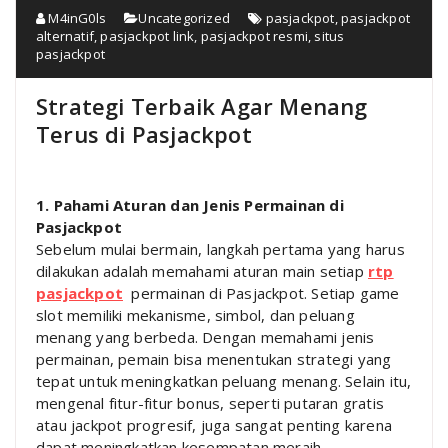
M4inG0ls
Uncategorized
pasjackpot
,
pasjackpot
alternatif
,
pasjackpot link
,
pasjackpot resmi
,
situs
pasjackpot
Strategi Terbaik Agar Menang
Terus di Pasjackpot
1. Pahami Aturan dan Jenis Permainan di
Pasjackpot
Sebelum mulai bermain, langkah pertama yang harus
dilakukan adalah memahami aturan main setiap
rtp
pasjackpot
permainan di Pasjackpot. Setiap game
slot memiliki mekanisme, simbol, dan peluang
menang yang berbeda. Dengan memahami jenis
permainan, pemain bisa menentukan strategi yang
tepat untuk meningkatkan peluang menang. Selain itu,
mengenal fitur-fitur bonus, seperti putaran gratis
atau jackpot progresif, juga sangat penting karena
dapat meningkatkan kesempatan meraih