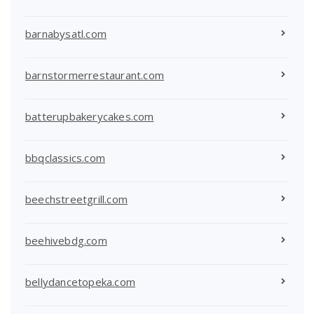
barnabysatl.com
barnstormerrestaurant.com
batterupbakerycakes.com
bbqclassics.com
beechstreetgrill.com
beehivebdg.com
bellydancetopeka.com