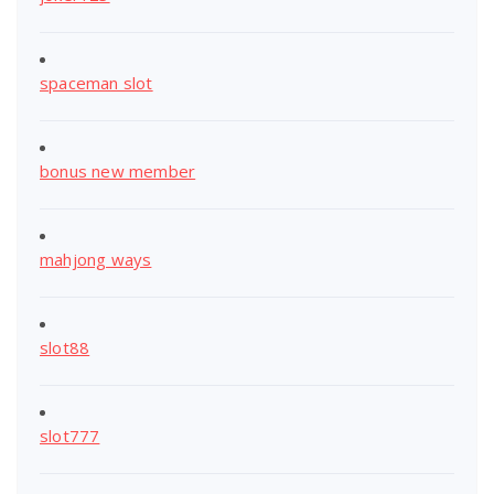
spaceman slot
bonus new member
mahjong ways
slot88
slot777