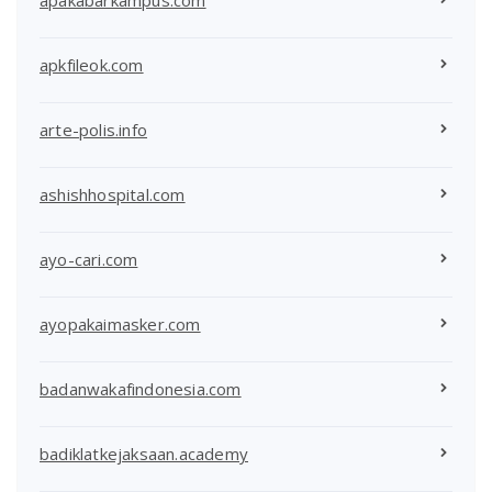
apakabarkampus.com
apkfileok.com
arte-polis.info
ashishhospital.com
ayo-cari.com
ayopakaimasker.com
badanwakafindonesia.com
badiklatkejaksaan.academy