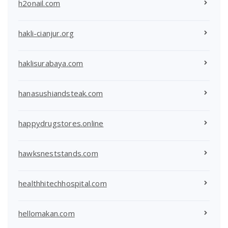
h2onail.com
hakli-cianjur.org
haklisurabaya.com
hanasushiandsteak.com
happydrugstores.online
hawksneststands.com
healthhitechhospital.com
hellomakan.com