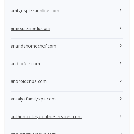
amigospizzaonline.com
amssuramadu.com
anandahomechef.com
andcofee.com
androidcribs.com
antalyafamilyspa.com
anthemcollegeonlineservices.com