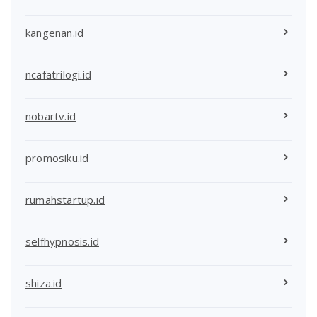
kangenan.id
ncafatrilogi.id
nobartv.id
promosiku.id
rumahstartup.id
selfhypnosis.id
shiza.id