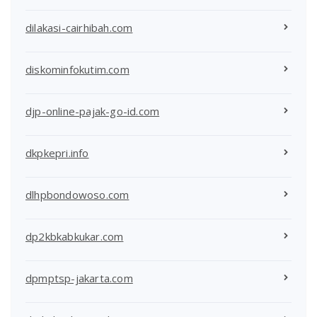
dilakasi-cairhibah.com
diskominfokutim.com
djp-online-pajak-go-id.com
dkpkepri.info
dlhpbondowoso.com
dp2kbkabkukar.com
dpmptsp-jakarta.com