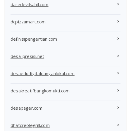
daredevilsahil.com
dcpizzamart.com
definisipengertian.com
desa-presisi.net
desaedudigitalpanganlokal.com
desakreatifbangkomukti.com
desapager.com
dhatcreolegrill.com