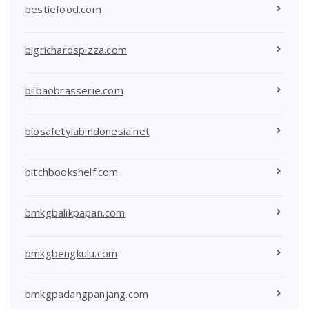
bestiefood.com
bigrichardspizza.com
bilbaobrasserie.com
biosafetylabindonesia.net
bitchbookshelf.com
bmkgbalikpapan.com
bmkgbengkulu.com
bmkgpadangpanjang.com