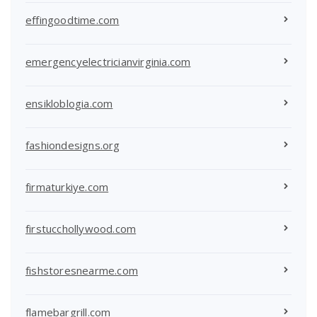
effingoodtime.com
emergencyelectricianvirginia.com
ensikloblogia.com
fashiondesigns.org
firmaturkiye.com
firstucchollywood.com
fishstoresnearme.com
flamebargrill.com