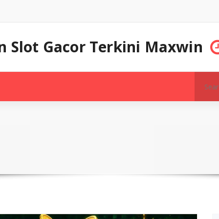
n Slot Gacor Terkini Maxwin
Search
for: