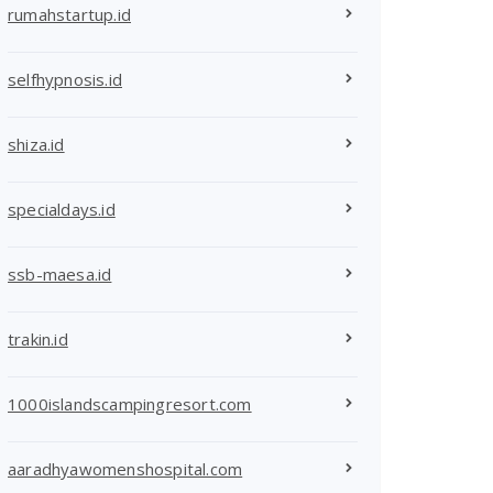
rumahstartup.id
selfhypnosis.id
shiza.id
specialdays.id
ssb-maesa.id
trakin.id
1000islandscampingresort.com
aaradhyawomenshospital.com