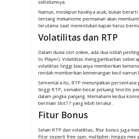
sebelumnya.
Namun, meskipun hasilnya acak, bukan berarti 
tentang mekanisme permainan akan membantu 
terutama saat menentukan kapan harus bermain
Volatilitas dan RTP
Dalam dunia slot online, ada dua istilah pentin
to Player). Volatilitas menggambarkan sebera
volatilitas tinggi biasanya memberikan kemena
rendah memberikan kemenangan kecil namun le
Sementara itu, RTP menunjukkan persentase 
tinggi RTP, semakin besar peluang teoritis p
dalam jangka panjang. Memahami kedua konsep
bermain Slot77 yang lebih terukur.
Fitur Bonus
Selain RTP dan volatilitas, fitur bonus juga m
Fitur seperti free spin, multiplier, hingga m