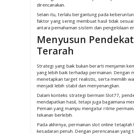
direncanakan.
Selain itu, terlalu bergantung pada keberun
faktor yang sering membuat hasil tidak sesua
antara pemahaman sistem dan pengelolaan emos
Menyusun Pendekata
Terarah
Strategi yang baik bukan berarti menjamin k
yang lebih baik terhadap permainan. Dengan
menetapkan target realistis, serta memilih w
menjadi lebih stabil dan menyenangkan.
Dalam konteks strategi bermain Slot77, pen
mendapatkan hasil, tetapi juga bagaimana men
Pemain yang mampu mengatur ritme permainan
tekanan berlebih.
Pada akhirnya, permainan slot online tetaplah
kesadaran penuh. Dengan perencanaan yang tep