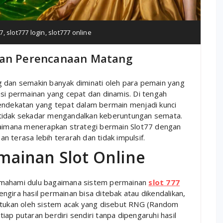
77
,
slot777 login
,
slot777 online
ngan Perencanaan Matang
g dan semakin banyak diminati oleh para pemain yang
asi permainan yang cepat dan dinamis. Di tengah
endekatan yang tepat dalam bermain menjadi kunci
 tidak sekadar mengandalkan keberuntungan semata.
agaimana menerapkan strategi bermain Slot77 dengan
 terasa lebih terarah dan tidak impulsif.
ainan Slot Online
emahami dulu bagaimana sistem permainan
slot 777
gira hasil permainan bisa ditebak atau dikendalikan,
entukan oleh sistem acak yang disebut RNG (Random
ap putaran berdiri sendiri tanpa dipengaruhi hasil