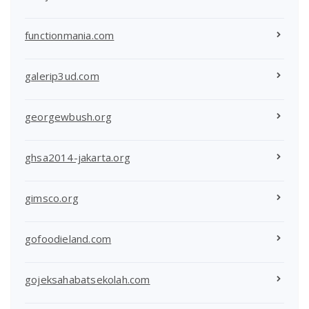
functionmania.com
galerip3ud.com
georgewbush.org
ghsa2014-jakarta.org
gimsco.org
gofoodieland.com
gojeksahabatsekolah.com