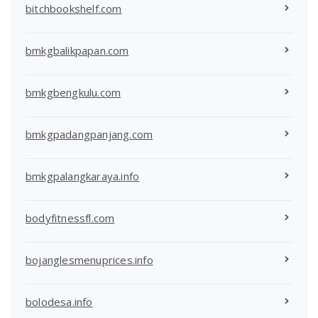
bitchbookshelf.com
bmkgbalikpapan.com
bmkgbengkulu.com
bmkgpadangpanjang.com
bmkgpalangkaraya.info
bodyfitnessfl.com
bojanglesmenuprices.info
bolodesa.info