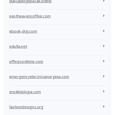
dukcapilpgkpacak.online
eastheavencoffee.com
ebook-digi.com
edufia.net
effingoodtime.com
emergencyelectricianvirginia.com
ensikloblogia.com
fashiondesigns.org