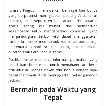
Jurassic Kingdom menawarkan berbagai fitur bonus
yang berpotensi meningkatkan peluang Anda untuk
menang. Fitur seperti wilds, scatters, dan putaran
gratis sering kali muncul dan memberikan
kesempatan untuk mendapatkan kombinasi yang
menguntungkan. Simbol wild dapat menggantikan
simbol lain untuk membentuk kombinasi pemenang,
sementara simbol scatter sering kali membuka
putaran gratis atau bonus game.
Pastikan untuk membaca informasi permainan yang
disediakan dalam menu untuk memahami cara kerja
fitur-fitur ini. Menggunakan fitur bonus dengan bijak
dapat membantu Anda meningkatkan peluang meraih
jackpot.
Bermain pada Waktu yang
Tepat