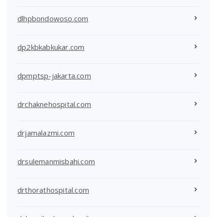
dlhpbondowoso.com
dp2kbkabkukar.com
dpmptsp-jakarta.com
drchaknehospital.com
drjamalazmi.com
drsulemanmisbahi.com
drthorathospital.com