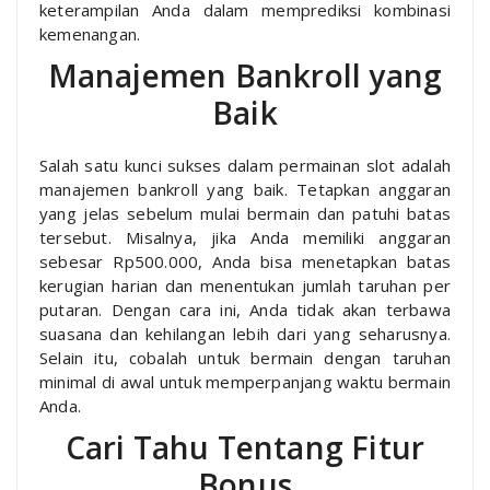
keterampilan Anda dalam memprediksi kombinasi
kemenangan.
Manajemen Bankroll yang
Baik
Salah satu kunci sukses dalam permainan slot adalah
manajemen bankroll yang baik. Tetapkan anggaran
yang jelas sebelum mulai bermain dan patuhi batas
tersebut. Misalnya, jika Anda memiliki anggaran
sebesar Rp500.000, Anda bisa menetapkan batas
kerugian harian dan menentukan jumlah taruhan per
putaran. Dengan cara ini, Anda tidak akan terbawa
suasana dan kehilangan lebih dari yang seharusnya.
Selain itu, cobalah untuk bermain dengan taruhan
minimal di awal untuk memperpanjang waktu bermain
Anda.
Cari Tahu Tentang Fitur
Bonus