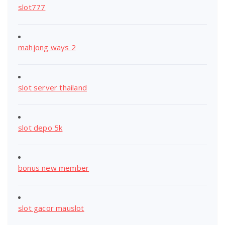
slot777
mahjong ways 2
slot server thailand
slot depo 5k
bonus new member
slot gacor mauslot