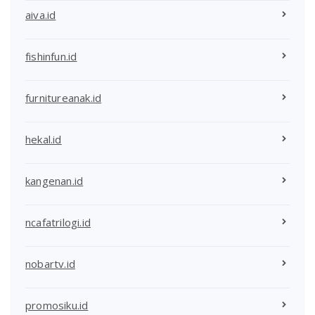
aiva.id
fishinfun.id
furnitureanak.id
hekal.id
kangenan.id
ncafatrilogi.id
nobartv.id
promosiku.id