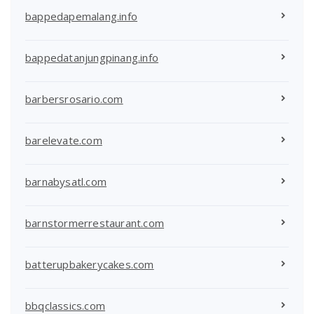
bappedapemalang.info
bappedatanjungpinang.info
barbersrosario.com
barelevate.com
barnabysatl.com
barnstormerrestaurant.com
batterupbakerycakes.com
bbqclassics.com