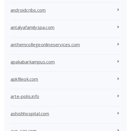
androidcribs.com
antalyafamilyspa.com
anthemcollegeonlineservices.com
apakabarkampus.com
apkfileok.com
arte-polis.info
ashishhospital.com
ayo-cari.com