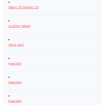
depo 25 bonus 25
scatter hitam
zeus slot
mauslot
mauslot
mauslot