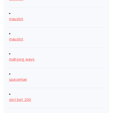
mauslot
mauslot
mahjong ways
spaceman
slot bet 200