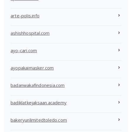
arte-polis.info
ashishhospital.com
ayo-cari.com
ayopakaimasker.com
badanwakafindonesia.com
badiklatkejaksaan.academy
bakeryunlimitedtoledo.com