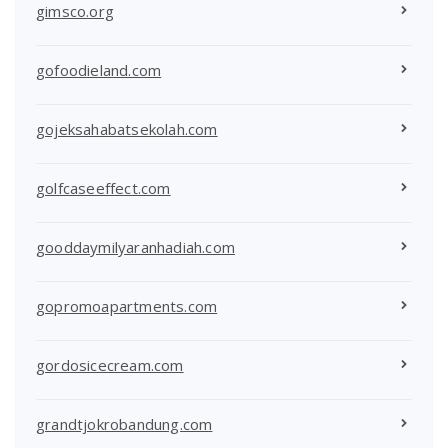
gimsco.org
gofoodieland.com
gojeksahabatsekolah.com
golfcaseeffect.com
gooddaymilyaranhadiah.com
gopromoapartments.com
gordosicecream.com
grandtjokrobandung.com