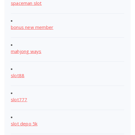
spaceman slot
bonus new member
mahjong ways
slot88
slot777
slot depo 5k