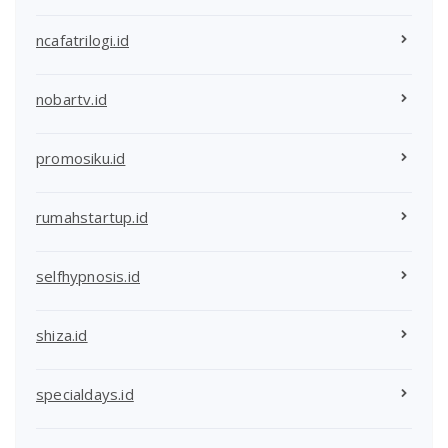
ncafatrilogi.id
nobartv.id
promosiku.id
rumahstartup.id
selfhypnosis.id
shiza.id
specialdays.id