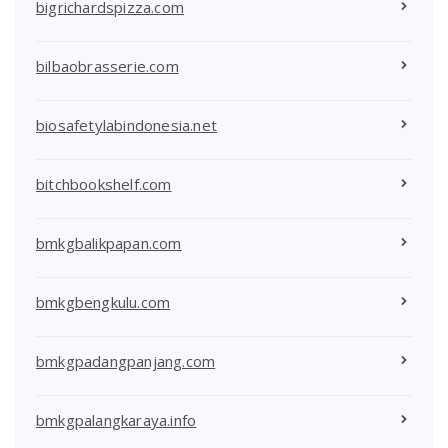
bigrichardspizza.com
bilbaobrasserie.com
biosafetylabindonesia.net
bitchbookshelf.com
bmkgbalikpapan.com
bmkgbengkulu.com
bmkgpadangpanjang.com
bmkgpalangkaraya.info