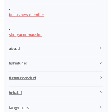
bonus new member
slot gacor mauslot
aiva.id
fishinfun.id
furnitureanak.id
hekal.id
kangenan.id