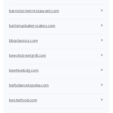
barnstormerrestaurant.com
batterupbakerycakes.com
bbqclassics.com
beechstreetgrill.com
beehivebdg.com
bellydancetopeka.com
bestiefood.com