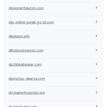
diskominfokutim.com
djp-online-pajak-go-id.com
dkpkepri.info
dlhpbondowoso.com
dp2kbkabkukar.com
dpmptsp-jakarta.com
drchaknehospital.com
drjamalazmi.com