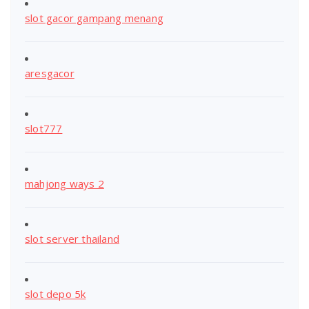
slot gacor gampang menang
aresgacor
slot777
mahjong ways 2
slot server thailand
slot depo 5k