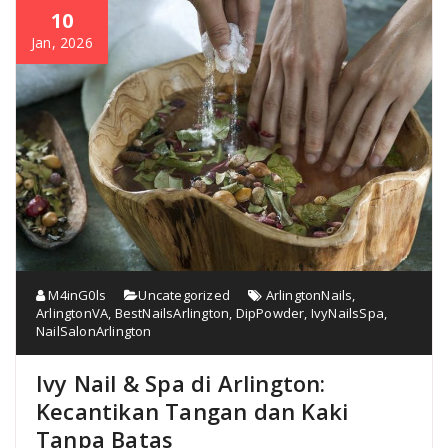
10
Jan, 2026
M4inG0ls
Uncategorized
ArlingtonNails
,
ArlingtonVA
,
BestNailsArlington
,
DipPowder
,
IvyNailsSpa
,
NailSalonArlington
Ivy Nail & Spa di Arlington:
Kecantikan Tangan dan Kaki
Tanpa Batas