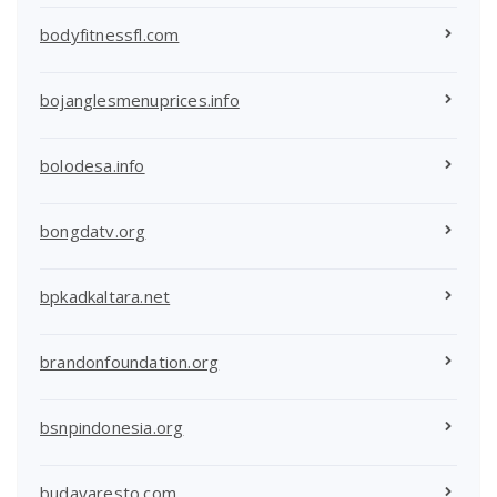
bodyfitnessfl.com
bojanglesmenuprices.info
bolodesa.info
bongdatv.org
bpkadkaltara.net
brandonfoundation.org
bsnpindonesia.org
budayaresto.com