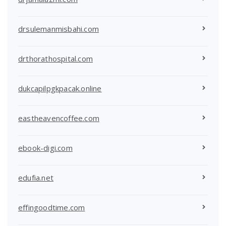
drsulemanmisbahi.com
drthorathospital.com
dukcapilpgkpacak.online
eastheavencoffee.com
ebook-digi.com
edufia.net
effingoodtime.com