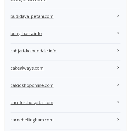
budidaya-petani.com
bung-hatta.info
cabjari-kolonodale.info
cakealways.com
calcioshoponline.com
careforthospital.com
carnebellingham.com