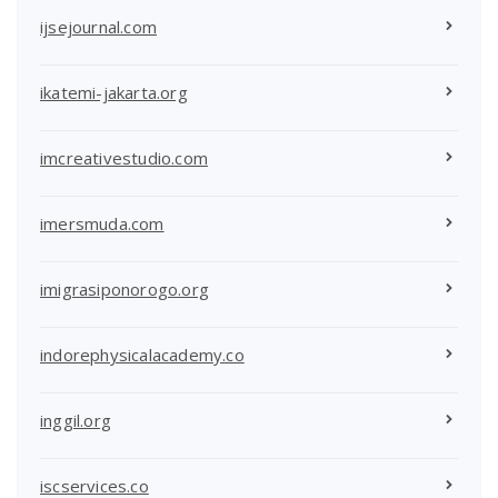
ijsejournal.com
ikatemi-jakarta.org
imcreativestudio.com
imersmuda.com
imigrasiponorogo.org
indorephysicalacademy.co
inggil.org
iscservices.co