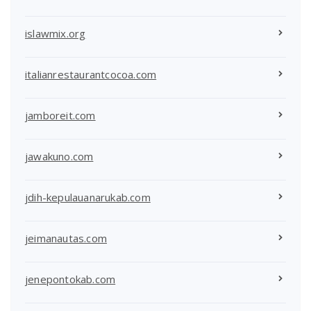
islawmix.org
italianrestaurantcocoa.com
jamboreit.com
jawakuno.com
jdih-kepulauanarukab.com
jeimanautas.com
jenepontokab.com