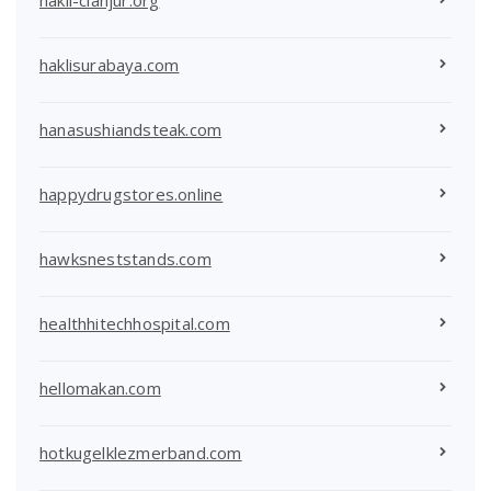
haklisurabaya.com
hanasushiandsteak.com
happydrugstores.online
hawksneststands.com
healthhitechhospital.com
hellomakan.com
hotkugelklezmerband.com