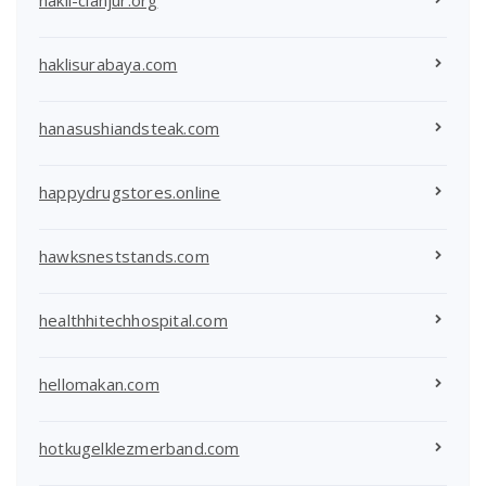
haklisurabaya.com
hanasushiandsteak.com
happydrugstores.online
hawksneststands.com
healthhitechhospital.com
hellomakan.com
hotkugelklezmerband.com