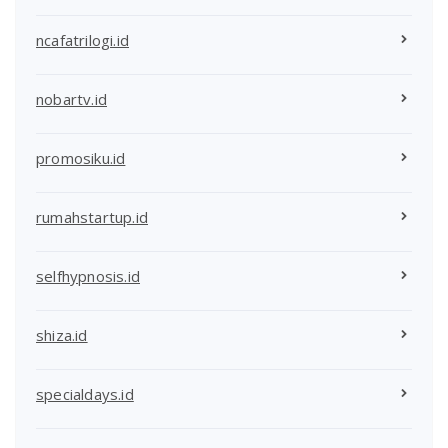
ncafatrilogi.id
nobartv.id
promosiku.id
rumahstartup.id
selfhypnosis.id
shiza.id
specialdays.id