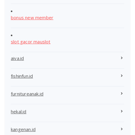
bonus new member
slot gacor mauslot
aiva.id
fishinfun.id
furnitureanak.id
hekal.id
kangenan.id