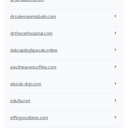
drsulemanmisbahi.com
drthorathospital.com
dukcapilpgkpacak.online
eastheavencoffee.com
ebook-digi.com
edufia.net
effingoodtime.com