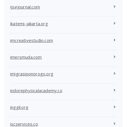
ijsejournal.com
ikatemi-jakarta.org
imcreativestudio.com
imersmuda.com
imigrasiponorogo.org
indorephysicalacademy.co
inggil.org
iscservices.co