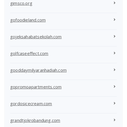
gimsco.org
gofoodieland.com
gojeksahabatsekolah.com
golfcaseeffect.com
gooddaymilyaranhadiah.com
gopromoapartments.com
gordosicecream.com
grandtjokrobandung.com