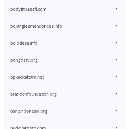
bodyfitnessfl.com
bojanglesmenuprices.info
bolodesa.info
bongdatv.org
bpkadkaltara.net
brandonfoundation.org
bsnpindonesia.org
budayaresto.com