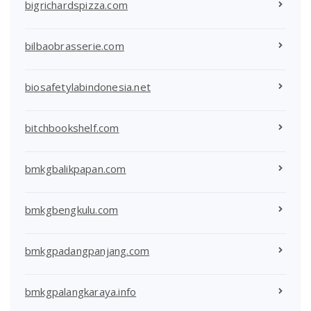
bigrichardspizza.com
bilbaobrasserie.com
biosafetylabindonesia.net
bitchbookshelf.com
bmkgbalikpapan.com
bmkgbengkulu.com
bmkgpadangpanjang.com
bmkgpalangkaraya.info