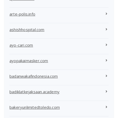
arte-polis.info
ashishhospital.com
ayo-cari.com
ayopakaimasker.com
badanwakafindonesia.com
badiklatkejaksaan.academy
bakeryunlimitedtoledo.com