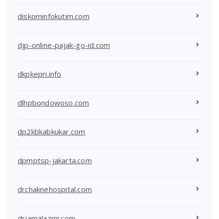
diskominfokutim.com
djp-online-pajak-go-id.com
dkpkepri.info
dlhpbondowoso.com
dp2kbkabkukar.com
dpmptsp-jakarta.com
drchaknehospital.com
drjamalazmi.com