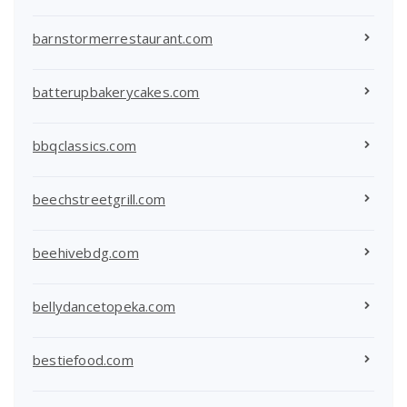
barnstormerrestaurant.com
batterupbakerycakes.com
bbqclassics.com
beechstreetgrill.com
beehivebdg.com
bellydancetopeka.com
bestiefood.com