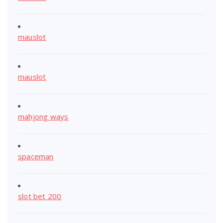
mauslot
mauslot
mahjong ways
spaceman
slot bet 200