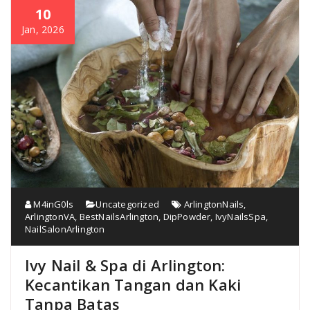
10
Jan, 2026
M4inG0ls
Uncategorized
ArlingtonNails
,
ArlingtonVA
,
BestNailsArlington
,
DipPowder
,
IvyNailsSpa
,
NailSalonArlington
Ivy Nail & Spa di Arlington:
Kecantikan Tangan dan Kaki
Tanpa Batas