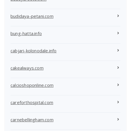
budidaya-petani.com
bung-hatta.info
cabjari-kolonodale.info
cakealways.com
calcioshoponline.com
careforthospital.com
carnebellingham.com