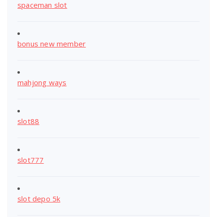
spaceman slot
bonus new member
mahjong ways
slot88
slot777
slot depo 5k