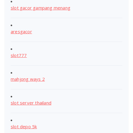
slot gacor gampang menang
aresgacor
slot777
mahjong ways 2
slot server thailand
slot depo 5k