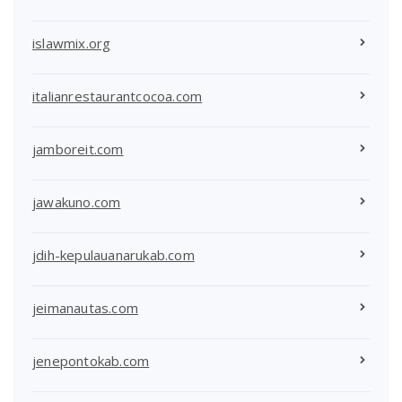
islawmix.org
italianrestaurantcocoa.com
jamboreit.com
jawakuno.com
jdih-kepulauanarukab.com
jeimanautas.com
jenepontokab.com