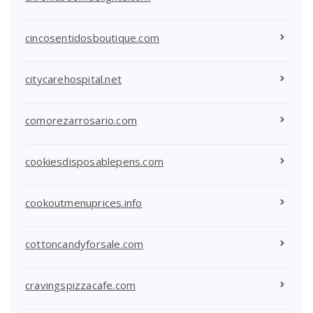
cincosentidosboutique.com
citycarehospital.net
comorezarrosario.com
cookiesdisposablepens.com
cookoutmenuprices.info
cottoncandyforsale.com
cravingspizzacafe.com