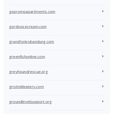
gopromoapartments.com
gordosicecream.com
grandtjokrobandung.com
greenfishonline.com
greyhoundrescue.org
gristmilleatery.com
groundlevelsupport.org