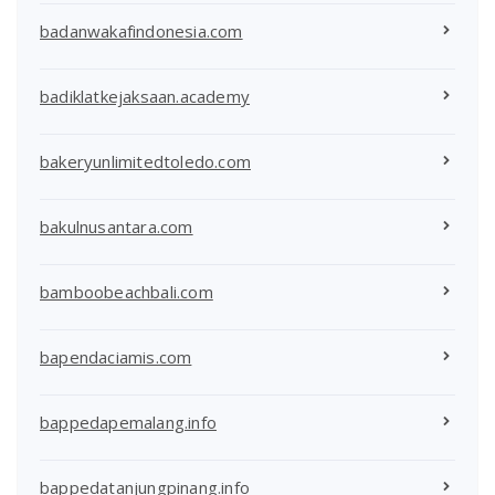
badanwakafindonesia.com
badiklatkejaksaan.academy
bakeryunlimitedtoledo.com
bakulnusantara.com
bamboobeachbali.com
bapendaciamis.com
bappedapemalang.info
bappedatanjungpinang.info