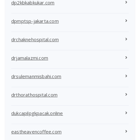
dp2kbkabkukar.com
dpmptsp-jakarta.com
drchaknehospital.com
drjamalazmi.com
drsulemanmisbahi.com
drthorathospital.com
dukcapilpgkpacak.online
eastheavencoffee.com