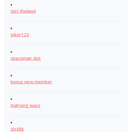
slot thailand
joker123
spaceman slot
bonus new member
mahjong ways
slot88