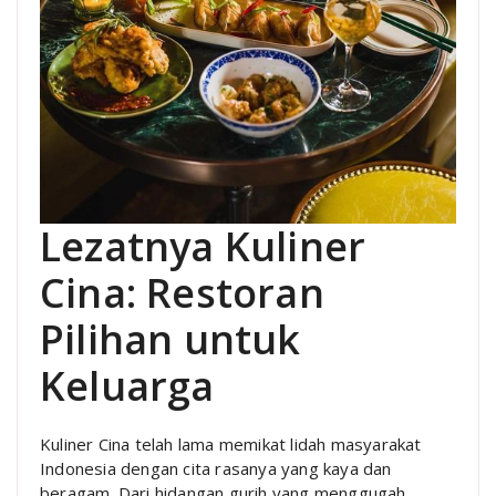
Lezatnya Kuliner
Cina: Restoran
Pilihan untuk
Keluarga
Kuliner Cina telah lama memikat lidah masyarakat
Indonesia dengan cita rasanya yang kaya dan
beragam. Dari hidangan gurih yang menggugah