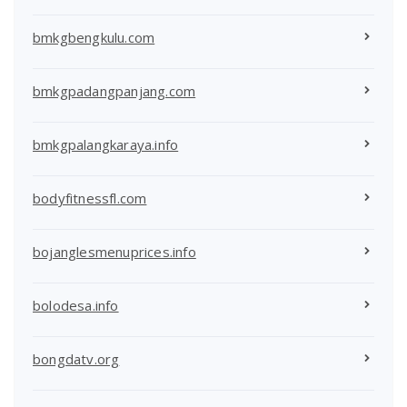
bmkgbengkulu.com
bmkgpadangpanjang.com
bmkgpalangkaraya.info
bodyfitnessfl.com
bojanglesmenuprices.info
bolodesa.info
bongdatv.org