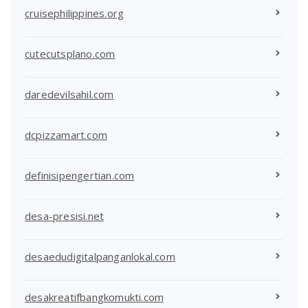
cruisephilippines.org
cutecutsplano.com
daredevilsahil.com
dcpizzamart.com
definisipengertian.com
desa-presisi.net
desaedudigitalpanganlokal.com
desakreatifbangkomukti.com