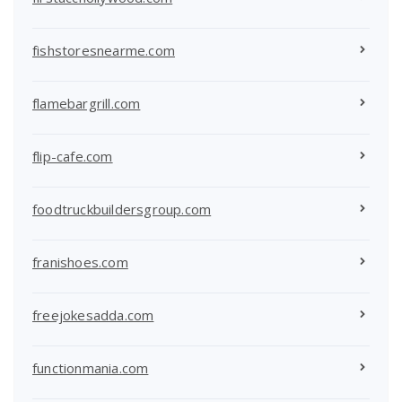
fishstoresnearme.com
flamebargrill.com
flip-cafe.com
foodtruckbuildersgroup.com
franishoes.com
freejokesadda.com
functionmania.com