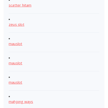
scatter hitam
zeus slot
mauslot
mauslot
mauslot
mahjong ways