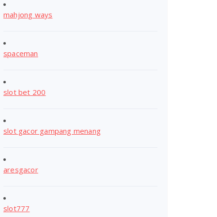
mahjong ways
spaceman
slot bet 200
slot gacor gampang menang
aresgacor
slot777