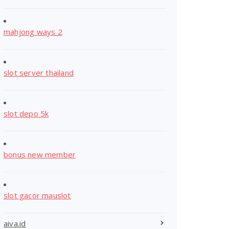
mahjong ways 2
slot server thailand
slot depo 5k
bonus new member
slot gacor mauslot
aiva.id