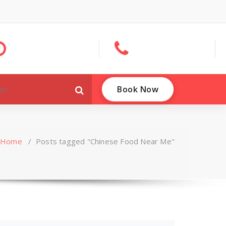
Book Now
Home
/
Posts tagged "Chinese Food Near Me"