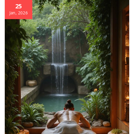
25
Jan, 2026