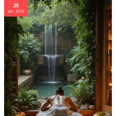
25
Jan, 2026