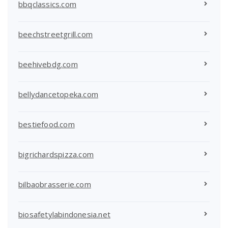
bbqclassics.com
beechstreetgrill.com
beehivebdg.com
bellydancetopeka.com
bestiefood.com
bigrichardspizza.com
bilbaobrasserie.com
biosafetylabindonesia.net