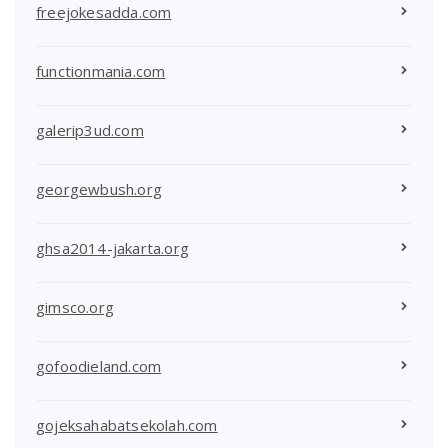
freejokesadda.com
functionmania.com
galerip3ud.com
georgewbush.org
ghsa2014-jakarta.org
gimsco.org
gofoodieland.com
gojeksahabatsekolah.com