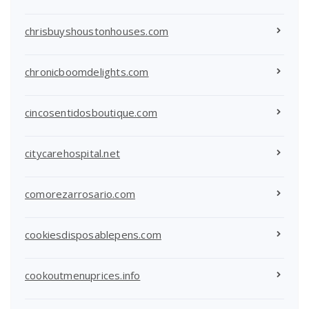
chrisbuyshoustonhouses.com
chronicboomdelights.com
cincosentidosboutique.com
citycarehospital.net
comorezarrosario.com
cookiesdisposablepens.com
cookoutmenuprices.info