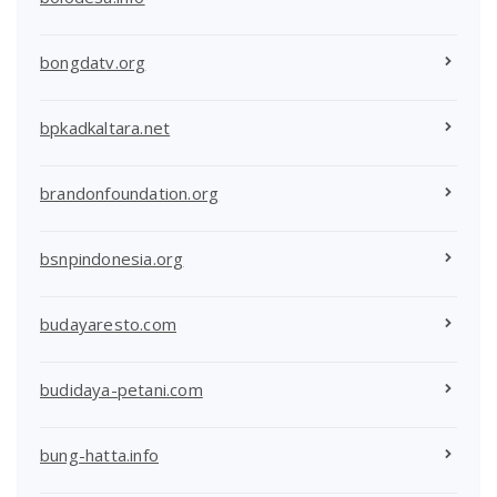
bongdatv.org
bpkadkaltara.net
brandonfoundation.org
bsnpindonesia.org
budayaresto.com
budidaya-petani.com
bung-hatta.info