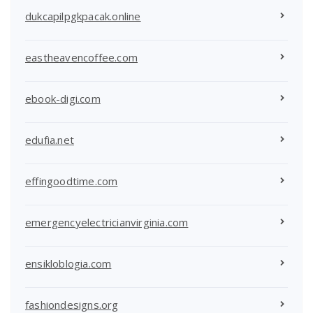
dukcapilpgkpacak.online
eastheavencoffee.com
ebook-digi.com
edufia.net
effingoodtime.com
emergencyelectricianvirginia.com
ensikloblogia.com
fashiondesigns.org