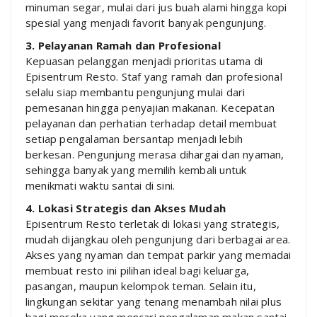
minuman segar, mulai dari jus buah alami hingga kopi
spesial yang menjadi favorit banyak pengunjung.
3. Pelayanan Ramah dan Profesional
Kepuasan pelanggan menjadi prioritas utama di
Episentrum Resto. Staf yang ramah dan profesional
selalu siap membantu pengunjung mulai dari
pemesanan hingga penyajian makanan. Kecepatan
pelayanan dan perhatian terhadap detail membuat
setiap pengalaman bersantap menjadi lebih
berkesan. Pengunjung merasa dihargai dan nyaman,
sehingga banyak yang memilih kembali untuk
menikmati waktu santai di sini.
4. Lokasi Strategis dan Akses Mudah
Episentrum Resto terletak di lokasi yang strategis,
mudah dijangkau oleh pengunjung dari berbagai area.
Akses yang nyaman dan tempat parkir yang memadai
membuat resto ini pilihan ideal bagi keluarga,
pasangan, maupun kelompok teman. Selain itu,
lingkungan sekitar yang tenang menambah nilai plus
bagi mereka yang mencari pengalaman makan santai