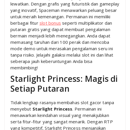
lewatkan. Dengan grafis yang futuristik dan gameplay
yang inovatif, Spaceman menawarkan peluang besar
untuk meraih kemenangan. Permainan ini memiliki
berbagai fitur
slot bonus
seperti multiplikator dan
putaran gratis yang dapat membuat pengalaman
bermain menjadi lebih menegangkan. Anda dapat
memasang taruhan dari 100 perak dan mencoba
mode demo untuk merasakan pengalaman seru ini
tanpa risiko. Jelajahi galaksi melalui slot ini dan lihat
seberapa jauh keberuntungan Anda bisa
membimbing!
Starlight Princess: Magis di
Setiap Putaran
Tidak lengkap rasanya membahas slot gacor tanpa
menyebut
Starlight Princess
. Permainan ini
menawarkan keindahan visual yang menakjubkan
serta fitur-fitur yang sangat menarik. Dengan RTP
yang kompetitif, Starlight Princess menjanjikan