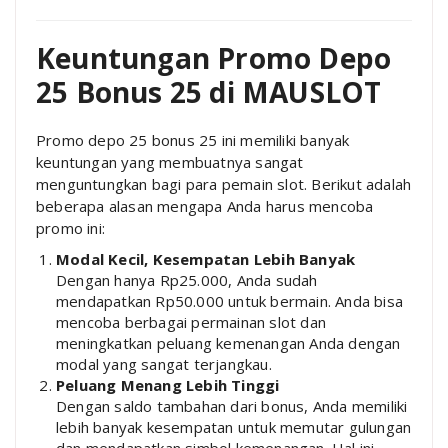
Keuntungan Promo Depo
25 Bonus 25 di MAUSLOT
Promo depo 25 bonus 25 ini memiliki banyak
keuntungan yang membuatnya sangat
menguntungkan bagi para pemain slot. Berikut adalah
beberapa alasan mengapa Anda harus mencoba
promo ini:
Modal Kecil, Kesempatan Lebih Banyak
Dengan hanya Rp25.000, Anda sudah
mendapatkan Rp50.000 untuk bermain. Anda bisa
mencoba berbagai permainan slot dan
meningkatkan peluang kemenangan Anda dengan
modal yang sangat terjangkau.
Peluang Menang Lebih Tinggi
Dengan saldo tambahan dari bonus, Anda memiliki
lebih banyak kesempatan untuk memutar gulungan
dan mendapatkan simbol kemenangan. Hal ini