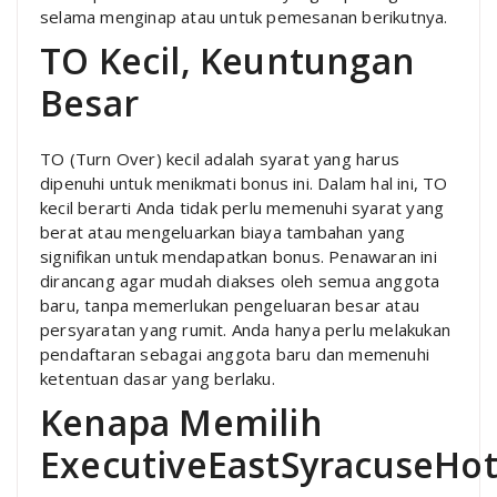
selama menginap atau untuk pemesanan berikutnya.
TO Kecil, Keuntungan
Besar
TO (Turn Over) kecil adalah syarat yang harus
dipenuhi untuk menikmati bonus ini. Dalam hal ini, TO
kecil berarti Anda tidak perlu memenuhi syarat yang
berat atau mengeluarkan biaya tambahan yang
signifikan untuk mendapatkan bonus. Penawaran ini
dirancang agar mudah diakses oleh semua anggota
baru, tanpa memerlukan pengeluaran besar atau
persyaratan yang rumit. Anda hanya perlu melakukan
pendaftaran sebagai anggota baru dan memenuhi
ketentuan dasar yang berlaku.
Kenapa Memilih
ExecutiveEastSyracuseHot