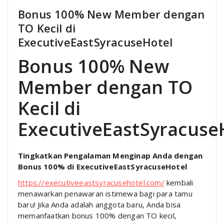
Bonus 100% New Member dengan
TO Kecil di
ExecutiveEastSyracuseHotel
Bonus 100% New
Member dengan TO
Kecil di
ExecutiveEastSyracuse
Tingkatkan Pengalaman Menginap Anda dengan
Bonus 100% di ExecutiveEastSyracuseHotel
https://executiveeastsyracusehotel.com/
kembali
menawarkan penawaran istimewa bagi para tamu
baru! Jika Anda adalah anggota baru, Anda bisa
memanfaatkan bonus 100% dengan TO kecil,