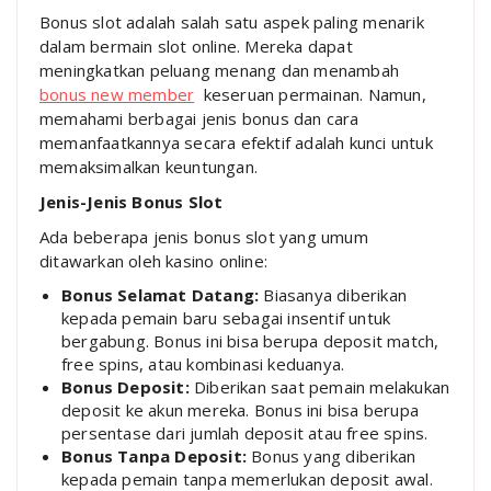
Bonus slot adalah salah satu aspek paling menarik
dalam bermain slot online. Mereka dapat
meningkatkan peluang menang dan menambah
bonus new member
keseruan permainan. Namun,
memahami berbagai jenis bonus dan cara
memanfaatkannya secara efektif adalah kunci untuk
memaksimalkan keuntungan.
Jenis-Jenis Bonus Slot
Ada beberapa jenis bonus slot yang umum
ditawarkan oleh kasino online:
Bonus Selamat Datang:
Biasanya diberikan
kepada pemain baru sebagai insentif untuk
bergabung. Bonus ini bisa berupa deposit match,
free spins, atau kombinasi keduanya.
Bonus Deposit:
Diberikan saat pemain melakukan
deposit ke akun mereka. Bonus ini bisa berupa
persentase dari jumlah deposit atau free spins.
Bonus Tanpa Deposit:
Bonus yang diberikan
kepada pemain tanpa memerlukan deposit awal.