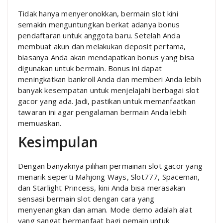
Tidak hanya menyeronokkan, bermain slot kini
semakin menguntungkan berkat adanya bonus
pendaftaran untuk anggota baru. Setelah Anda
membuat akun dan melakukan deposit pertama,
biasanya Anda akan mendapatkan bonus yang bisa
digunakan untuk bermain. Bonus ini dapat
meningkatkan bankroll Anda dan memberi Anda lebih
banyak kesempatan untuk menjelajahi berbagai slot
gacor yang ada. Jadi, pastikan untuk memanfaatkan
tawaran ini agar pengalaman bermain Anda lebih
memuaskan.
Kesimpulan
Dengan banyaknya pilihan permainan slot gacor yang
menarik seperti Mahjong Ways, Slot777, Spaceman,
dan Starlight Princess, kini Anda bisa merasakan
sensasi bermain slot dengan cara yang
menyenangkan dan aman. Mode demo adalah alat
yang sangat bermanfaat bagi pemain untuk