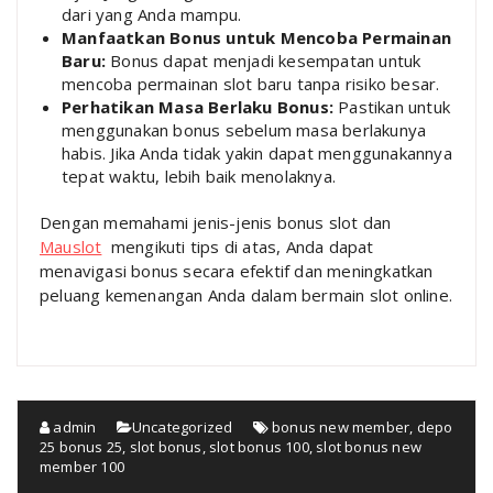
dari yang Anda mampu.
Manfaatkan Bonus untuk Mencoba Permainan
Baru:
Bonus dapat menjadi kesempatan untuk
mencoba permainan slot baru tanpa risiko besar.
Perhatikan Masa Berlaku Bonus:
Pastikan untuk
menggunakan bonus sebelum masa berlakunya
habis. Jika Anda tidak yakin dapat menggunakannya
tepat waktu, lebih baik menolaknya.
Dengan memahami jenis-jenis bonus slot dan
Mauslot
mengikuti tips di atas, Anda dapat
menavigasi bonus secara efektif dan meningkatkan
peluang kemenangan Anda dalam bermain slot online.
admin
Uncategorized
bonus new member
,
depo
25 bonus 25
,
slot bonus
,
slot bonus 100
,
slot bonus new
member 100