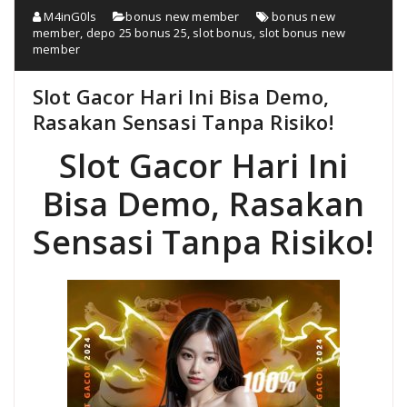
M4inG0ls
bonus new member
bonus new
member
,
depo 25 bonus 25
,
slot bonus
,
slot bonus new
member
Slot Gacor Hari Ini Bisa Demo,
Rasakan Sensasi Tanpa Risiko!
Slot Gacor Hari Ini
Bisa Demo, Rasakan
Sensasi Tanpa Risiko!