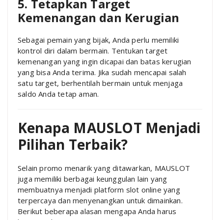
5. Tetapkan Target
Kemenangan dan Kerugian
Sebagai pemain yang bijak, Anda perlu memiliki
kontrol diri dalam bermain. Tentukan target
kemenangan yang ingin dicapai dan batas kerugian
yang bisa Anda terima. Jika sudah mencapai salah
satu target, berhentilah bermain untuk menjaga
saldo Anda tetap aman.
Kenapa MAUSLOT Menjadi
Pilihan Terbaik?
Selain promo menarik yang ditawarkan, MAUSLOT
juga memiliki berbagai keunggulan lain yang
membuatnya menjadi platform slot online yang
terpercaya dan menyenangkan untuk dimainkan.
Berikut beberapa alasan mengapa Anda harus