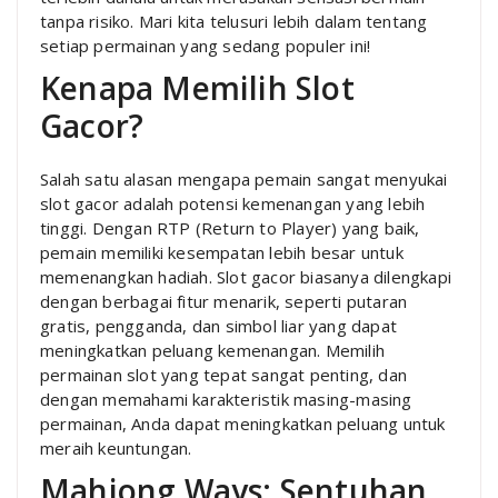
tanpa risiko. Mari kita telusuri lebih dalam tentang
setiap permainan yang sedang populer ini!
Kenapa Memilih Slot
Gacor?
Salah satu alasan mengapa pemain sangat menyukai
slot gacor adalah potensi kemenangan yang lebih
tinggi. Dengan RTP (Return to Player) yang baik,
pemain memiliki kesempatan lebih besar untuk
memenangkan hadiah. Slot gacor biasanya dilengkapi
dengan berbagai fitur menarik, seperti putaran
gratis, pengganda, dan simbol liar yang dapat
meningkatkan peluang kemenangan. Memilih
permainan slot yang tepat sangat penting, dan
dengan memahami karakteristik masing-masing
permainan, Anda dapat meningkatkan peluang untuk
meraih keuntungan.
Mahjong Ways: Sentuhan