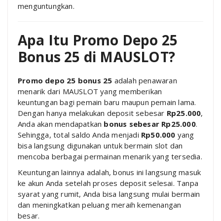
menguntungkan.
Apa Itu Promo Depo 25
Bonus 25 di MAUSLOT?
Promo depo 25 bonus 25
adalah penawaran
menarik dari MAUSLOT yang memberikan
keuntungan bagi pemain baru maupun pemain lama.
Dengan hanya melakukan deposit sebesar
Rp25.000
,
Anda akan mendapatkan
bonus sebesar Rp25.000
.
Sehingga, total saldo Anda menjadi
Rp50.000
yang
bisa langsung digunakan untuk bermain slot dan
mencoba berbagai permainan menarik yang tersedia.
Keuntungan lainnya adalah, bonus ini langsung masuk
ke akun Anda setelah proses deposit selesai. Tanpa
syarat yang rumit, Anda bisa langsung mulai bermain
dan meningkatkan peluang meraih kemenangan
besar.