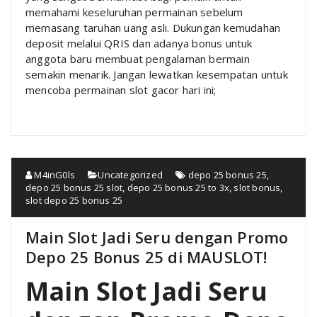
memahami keseluruhan permainan sebelum
memasang taruhan uang asli. Dukungan kemudahan
deposit melalui QRIS dan adanya bonus untuk
anggota baru membuat pengalaman bermain
semakin menarik. Jangan lewatkan kesempatan untuk
mencoba permainan slot gacor hari ini;
M4inG0ls
Uncategorized
depo 25 bonus 25
,
depo 25 bonus 25 slot
,
depo 25 bonus 25 to 3x
,
slot bonus
,
slot depo 25 bonus 25
Main Slot Jadi Seru dengan Promo
Depo 25 Bonus 25 di MAUSLOT!
Main Slot Jadi Seru