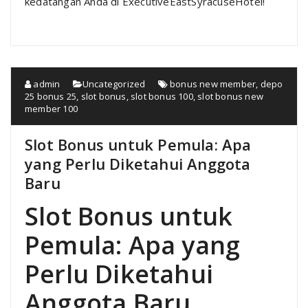
kedatangan Anda di ExecutiveEastSyracuseHotel!
admin
Uncategorized
bonus new member
,
depo
25 bonus 25
,
slot bonus
,
slot bonus 100
,
slot bonus new
member 100
Slot Bonus untuk Pemula: Apa
yang Perlu Diketahui Anggota
Baru
Slot Bonus untuk
Pemula: Apa yang
Perlu Diketahui
Anggota Baru