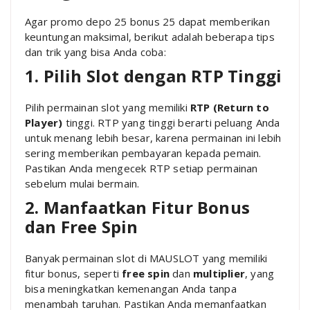
Agar promo depo 25 bonus 25 dapat memberikan
keuntungan maksimal, berikut adalah beberapa tips
dan trik yang bisa Anda coba:
1. Pilih Slot dengan RTP Tinggi
Pilih permainan slot yang memiliki
RTP (Return to
Player)
tinggi. RTP yang tinggi berarti peluang Anda
untuk menang lebih besar, karena permainan ini lebih
sering memberikan pembayaran kepada pemain.
Pastikan Anda mengecek RTP setiap permainan
sebelum mulai bermain.
2. Manfaatkan Fitur Bonus
dan Free Spin
Banyak permainan slot di MAUSLOT yang memiliki
fitur bonus, seperti
free spin
dan
multiplier
, yang
bisa meningkatkan kemenangan Anda tanpa
menambah taruhan. Pastikan Anda memanfaatkan