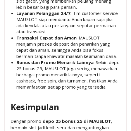
slot gacor, yang memberikan peluang menang
lebih besar bagi para pemain.
Layanan Pelanggan 24/7
: Tim customer service
MAUSLOT siap membantu Anda kapan saja jika
ada kendala atau pertanyaan seputar permainan
atau transaksi.
Transaksi Cepat dan Aman
: MAUSLOT
menjamin proses deposit dan penarikan yang
cepat dan aman, sehingga Anda bisa fokus
bermain tanpa khawatir masalah keamanan dana.
Bonus dan Promo Menarik Lainnya
: Selain depo
25 bonus 25, MAUSLOT juga sering menawarkan
berbagai promo menarik lainnya, seperti
cashback, free spin, dan turnamen. Pastikan Anda
memanfaatkan setiap promo yang tersedia.
Kesimpulan
Dengan promo
depo 25 bonus 25 di MAUSLOT
,
bermain slot jadi lebih seru dan menguntungkan.