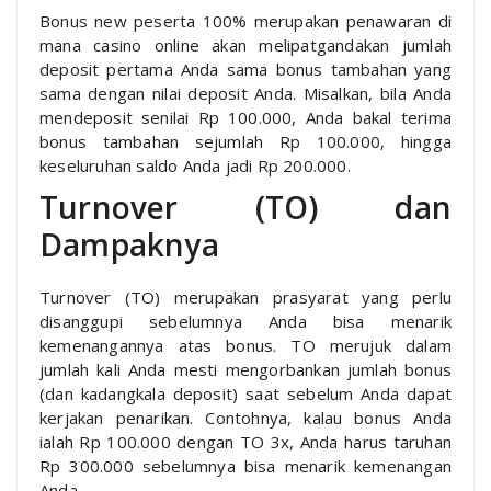
Bonus new peserta 100% merupakan penawaran di
mana casino online akan melipatgandakan jumlah
deposit pertama Anda sama bonus tambahan yang
sama dengan nilai deposit Anda. Misalkan, bila Anda
mendeposit senilai Rp 100.000, Anda bakal terima
bonus tambahan sejumlah Rp 100.000, hingga
keseluruhan saldo Anda jadi Rp 200.000.
Turnover (TO) dan
Dampaknya
Turnover (TO) merupakan prasyarat yang perlu
disanggupi sebelumnya Anda bisa menarik
kemenangannya atas bonus. TO merujuk dalam
jumlah kali Anda mesti mengorbankan jumlah bonus
(dan kadangkala deposit) saat sebelum Anda dapat
kerjakan penarikan. Contohnya, kalau bonus Anda
ialah Rp 100.000 dengan TO 3x, Anda harus taruhan
Rp 300.000 sebelumnya bisa menarik kemenangan
Anda.