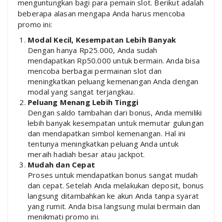
menguntungkan bagi para pemain slot. Berikut adalah
beberapa alasan mengapa Anda harus mencoba
promo ini:
Modal Kecil, Kesempatan Lebih Banyak
Dengan hanya Rp25.000, Anda sudah
mendapatkan Rp50.000 untuk bermain. Anda bisa
mencoba berbagai permainan slot dan
meningkatkan peluang kemenangan Anda dengan
modal yang sangat terjangkau.
Peluang Menang Lebih Tinggi
Dengan saldo tambahan dari bonus, Anda memiliki
lebih banyak kesempatan untuk memutar gulungan
dan mendapatkan simbol kemenangan. Hal ini
tentunya meningkatkan peluang Anda untuk
meraih hadiah besar atau jackpot.
Mudah dan Cepat
Proses untuk mendapatkan bonus sangat mudah
dan cepat. Setelah Anda melakukan deposit, bonus
langsung ditambahkan ke akun Anda tanpa syarat
yang rumit. Anda bisa langsung mulai bermain dan
menikmati promo ini.