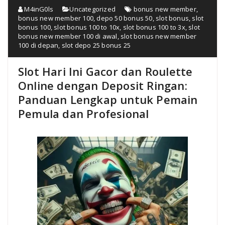
M4inG0ls
Uncategorized
bonus new member
,
bonus new member 100
,
depo 50 bonus 50
,
slot bonus
,
slot
bonus 100
,
slot bonus 100 to 10x
,
slot bonus 100 to 3x
,
slot
bonus new member 100 di awal
,
slot bonus new member
100 di depan
,
slot depo 25 bonus 25
Slot Hari Ini Gacor dan Roulette
Online dengan Deposit Ringan:
Panduan Lengkap untuk Pemain
Pemula dan Profesional