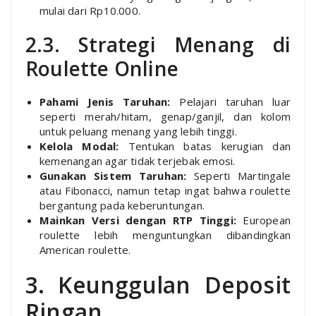
mulai dari Rp10.000.
2.3. Strategi Menang di
Roulette Online
Pahami Jenis Taruhan:
Pelajari taruhan luar
seperti merah/hitam, genap/ganjil, dan kolom
untuk peluang menang yang lebih tinggi.
Kelola Modal:
Tentukan batas kerugian dan
kemenangan agar tidak terjebak emosi.
Gunakan Sistem Taruhan:
Seperti Martingale
atau Fibonacci, namun tetap ingat bahwa roulette
bergantung pada keberuntungan.
Mainkan Versi dengan RTP Tinggi:
European
roulette lebih menguntungkan dibandingkan
American roulette.
3. Keunggulan Deposit
Ringan