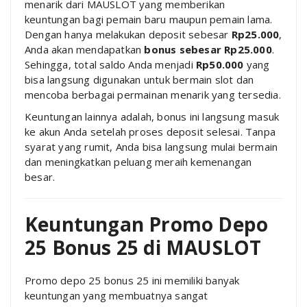
menarik dari MAUSLOT yang memberikan
keuntungan bagi pemain baru maupun pemain lama.
Dengan hanya melakukan deposit sebesar
Rp25.000
,
Anda akan mendapatkan
bonus sebesar Rp25.000
.
Sehingga, total saldo Anda menjadi
Rp50.000
yang
bisa langsung digunakan untuk bermain slot dan
mencoba berbagai permainan menarik yang tersedia.
Keuntungan lainnya adalah, bonus ini langsung masuk
ke akun Anda setelah proses deposit selesai. Tanpa
syarat yang rumit, Anda bisa langsung mulai bermain
dan meningkatkan peluang meraih kemenangan
besar.
Keuntungan Promo Depo
25 Bonus 25 di MAUSLOT
Promo depo 25 bonus 25 ini memiliki banyak
keuntungan yang membuatnya sangat