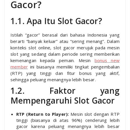
Gacor?
1.1. Apa Itu Slot Gacor?
Istilah “gacor” berasal dari bahasa Indonesia yang
berarti “banyak keluar” atau “sering menang”. Dalam
konteks slot online, slot gacor merujuk pada mesin
slot yang sedang dalam periode sering memberikan
kemenangan kepada pemain. Mesin
bonus new
member
ini biasanya memiliki tingkat pengembalian
(RTP) yang tinggi dan fitur bonus yang aktif,
sehingga peluang menangnya lebih besar.
1.2. Faktor yang
Mempengaruhi Slot Gacor
RTP (Return to Player):
Mesin slot dengan RTP
tinggi (biasanya di atas 96%) cenderung lebih
gacor karena peluang menangnya lebih besar