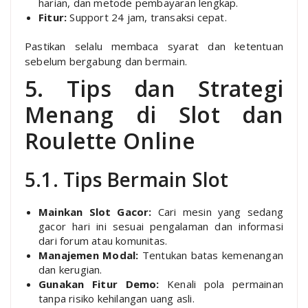
harian, dan metode pembayaran lengkap.
Fitur:
Support 24 jam, transaksi cepat.
Pastikan selalu membaca syarat dan ketentuan
sebelum bergabung dan bermain.
5. Tips dan Strategi
Menang di Slot dan
Roulette Online
5.1. Tips Bermain Slot
Mainkan Slot Gacor:
Cari mesin yang sedang
gacor hari ini sesuai pengalaman dan informasi
dari forum atau komunitas.
Manajemen Modal:
Tentukan batas kemenangan
dan kerugian.
Gunakan Fitur Demo:
Kenali pola permainan
tanpa risiko kehilangan uang asli.