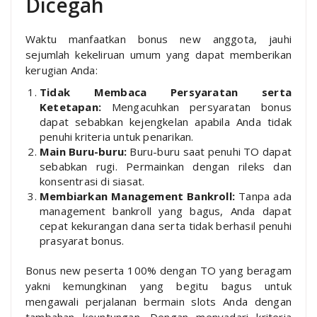
Dicegah
Waktu manfaatkan bonus new anggota, jauhi
sejumlah kekeliruan umum yang dapat memberikan
kerugian Anda:
Tidak Membaca Persyaratan serta
Ketetapan:
Mengacuhkan persyaratan bonus
dapat sebabkan kejengkelan apabila Anda tidak
penuhi kriteria untuk penarikan.
Main Buru-buru:
Buru-buru saat penuhi TO dapat
sebabkan rugi. Permainkan dengan rileks dan
konsentrasi di siasat.
Membiarkan Management Bankroll:
Tanpa ada
management bankroll yang bagus, Anda dapat
cepat kekurangan dana serta tidak berhasil penuhi
prasyarat bonus.
Bonus new peserta 100% dengan TO yang beragam
yakni kemungkinan yang begitu bagus untuk
mengawali perjalanan bermain slots Anda dengan
tambahan keuntungan. Dengan menyadari kriteria