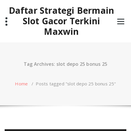
Skip
Daftar Strategi Bermain
to
content
Slot Gacor Terkini
Maxwin
Tag Archives: slot depo 25 bonus 25
Home
/
Posts tagged "slot depo 25 bonus 25"