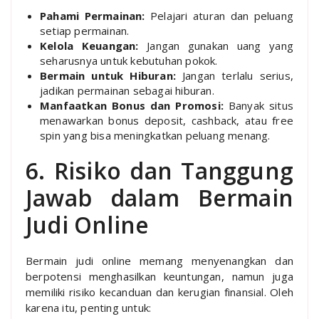
Pahami Permainan:
Pelajari aturan dan peluang
setiap permainan.
Kelola Keuangan:
Jangan gunakan uang yang
seharusnya untuk kebutuhan pokok.
Bermain untuk Hiburan:
Jangan terlalu serius,
jadikan permainan sebagai hiburan.
Manfaatkan Bonus dan Promosi:
Banyak situs
menawarkan bonus deposit, cashback, atau free
spin yang bisa meningkatkan peluang menang.
6. Risiko dan Tanggung
Jawab dalam Bermain
Judi Online
Bermain judi online memang menyenangkan dan
berpotensi menghasilkan keuntungan, namun juga
memiliki risiko kecanduan dan kerugian finansial. Oleh
karena itu, penting untuk: