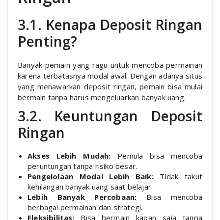
3.1. Kenapa Deposit Ringan
Penting?
Banyak pemain yang ragu untuk mencoba permainan
karena terbatasnya modal awal. Dengan adanya situs
yang menawarkan deposit ringan, pemain bisa mulai
bermain tanpa harus mengeluarkan banyak uang.
3.2. Keuntungan Deposit
Ringan
Akses Lebih Mudah:
Pemula bisa mencoba
peruntungan tanpa risiko besar.
Pengelolaan Modal Lebih Baik:
Tidak takut
kehilangan banyak uang saat belajar.
Lebih Banyak Percobaan:
Bisa mencoba
berbagai permainan dan strategi.
Fleksibilitas:
Bisa bermain kapan saja tanpa