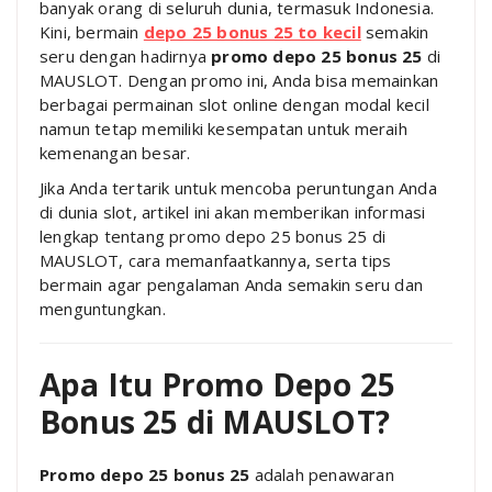
banyak orang di seluruh dunia, termasuk Indonesia.
Kini, bermain
depo 25 bonus 25 to kecil
semakin
seru dengan hadirnya
promo depo 25 bonus 25
di
MAUSLOT. Dengan promo ini, Anda bisa memainkan
berbagai permainan slot online dengan modal kecil
namun tetap memiliki kesempatan untuk meraih
kemenangan besar.
Jika Anda tertarik untuk mencoba peruntungan Anda
di dunia slot, artikel ini akan memberikan informasi
lengkap tentang promo depo 25 bonus 25 di
MAUSLOT, cara memanfaatkannya, serta tips
bermain agar pengalaman Anda semakin seru dan
menguntungkan.
Apa Itu Promo Depo 25
Bonus 25 di MAUSLOT?
Promo depo 25 bonus 25
adalah penawaran