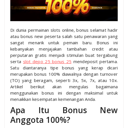
Di dunia permainan slots online, bonus selamat hadir
atau bonus new peserta salah satu penawaran yang
sangat menarik untuk pemain baru. Bonus ini
kebanyakan menjajakan tambahan credit atau
perputaran gratis menjadi stimulan buat tergabung
serta
slot depo 25 bonus 25
mendeposit pertama.
Satu diantaranya tipe bonus yang kerap dicari
merupakan bonus 100% diawalnya dengan turnover
(TO) yang beragam, seperti 3x, 5x, 7x, atau 10x.
Artikel berikut akan mengulas bagaimana
menggunakan bonus ini dengan maksimal untuk
menaikkan kesempatan kemenangan Anda.
Apa Itu Bonus New
Anggota 100%?