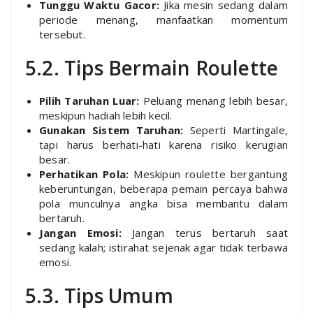
Tunggu Waktu Gacor:
Jika mesin sedang dalam
periode menang, manfaatkan momentum
tersebut.
5.2. Tips Bermain Roulette
Pilih Taruhan Luar:
Peluang menang lebih besar,
meskipun hadiah lebih kecil.
Gunakan Sistem Taruhan:
Seperti Martingale,
tapi harus berhati-hati karena risiko kerugian
besar.
Perhatikan Pola:
Meskipun roulette bergantung
keberuntungan, beberapa pemain percaya bahwa
pola munculnya angka bisa membantu dalam
bertaruh.
Jangan Emosi:
Jangan terus bertaruh saat
sedang kalah; istirahat sejenak agar tidak terbawa
emosi.
5.3. Tips Umum